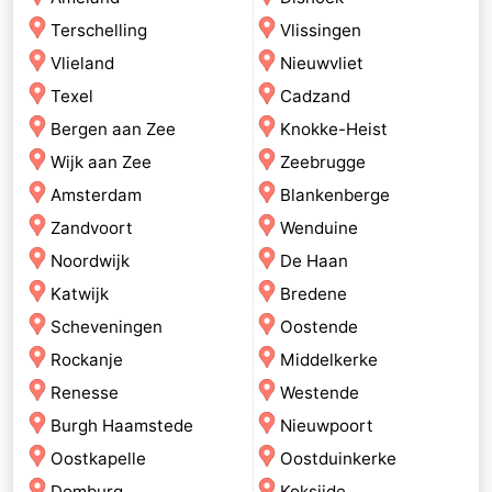
Terschelling
Vlissingen
Vlieland
Nieuwvliet
Texel
Cadzand
Bergen aan Zee
Knokke-Heist
Wijk aan Zee
Zeebrugge
Amsterdam
Blankenberge
Zandvoort
Wenduine
Noordwijk
De Haan
Katwijk
Bredene
Scheveningen
Oostende
Rockanje
Middelkerke
Renesse
Westende
Burgh Haamstede
Nieuwpoort
Oostkapelle
Oostduinkerke
Domburg
Koksijde