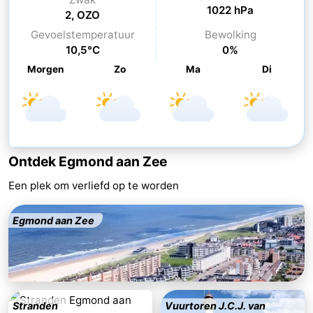
1022 hPa
2, OZO
Steden
Sporten
Gevoelstemperatuur
Bewolking
10,5°C
0%
-
Morgen
Zo
Ma
Di
Zwembaden
-
Fietsen
-
Wandelen
-
Ontdek Egmond aan Zee
Paardrijden
-
Een plek om verliefd op te worden
Golfbanen
-
Egmond aan Zee
Surfen
Eten
en
Evenementen
drinken
Praktisch
Stranden
Vuurtoren J.C.J. van