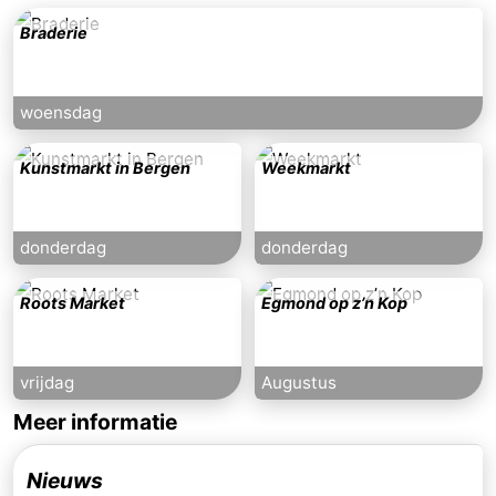
Braderie
woensdag
Kunstmarkt in Bergen
Weekmarkt
donderdag
donderdag
Roots Market
Egmond op z’n Kop
vrijdag
Augustus
Meer informatie
Nieuws