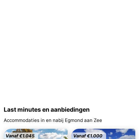
Schoorlse
Bergen
-
Duinen
aan
Bergen
-
Zee
Alkmaar
-
Noordhollands
-
duinreservaat
Wijk
-
aan
Natuur
-
Zee
Zuid-
Amsterdam
-
Kennermerland
Haarlem
-
Last minutes en aanbiedingen
Accommodaties in en nabij Egmond aan Zee
Zandvoort
Zuid-
Holland
-
Vanaf €1.045
Vanaf €1.000