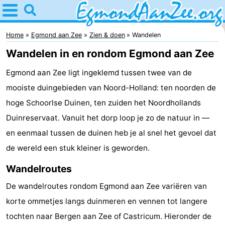
Home
Egmond
Home
Egmond aan Zee
Zien & doen
Wandelen
Wandelen in en rondom Egmond aan Zee
aan
Tips
Egmond aan Zee ligt ingeklemd tussen twee van de
Zee
Voor
mooiste duingebieden van Noord-Holland: ten noorden de
kinderen
Noordhollands
hoge Schoorlse Duinen, ten zuiden het Noordhollands
Duinreservaat. Vanuit het dorp loop je zo de natuur in —
duinreservaat
Overnachten
en eenmaal tussen de duinen heb je al snel het gevoel dat
Appartementen
de wereld een stuk kleiner is geworden.
Wandelroutes
-
De wandelroutes rondom Egmond aan Zee variëren van
De
-
korte ommetjes langs duinmeren en vennen tot langere
Graaf
Landgoed
-
tochten naar Bergen aan Zee of Castricum. Hieronder de