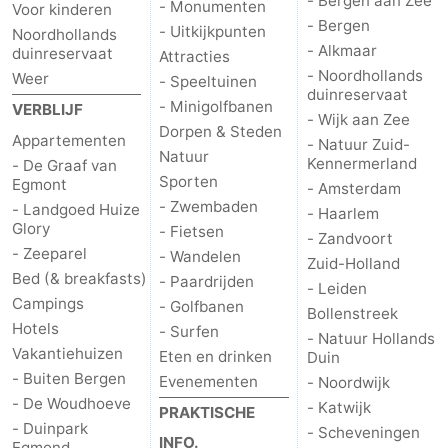
- Bergen aan Zee
- Monumenten
Voor kinderen
- Bergen
- Uitkijkpunten
Noordhollands
- Alkmaar
duinreservaat
Attracties
- Noordhollands
Weer
- Speeltuinen
duinreservaat
- Minigolfbanen
VERBLIJF
- Wijk aan Zee
Dorpen & Steden
Appartementen
- Natuur Zuid-
Natuur
Kennermerland
- De Graaf van
Sporten
Egmont
- Amsterdam
- Zwembaden
- Landgoed Huize
- Haarlem
Glory
- Fietsen
- Zandvoort
- Zeeparel
- Wandelen
Zuid-Holland
Bed (& breakfasts)
- Paardrijden
- Leiden
Campings
- Golfbanen
Bollenstreek
Hotels
- Surfen
- Natuur Hollands
Vakantiehuizen
Eten en drinken
Duin
- Buiten Bergen
Evenementen
- Noordwijk
- De Woudhoeve
- Katwijk
PRAKTISCHE
- Duinpark
- Scheveningen
INFO.
Egmond