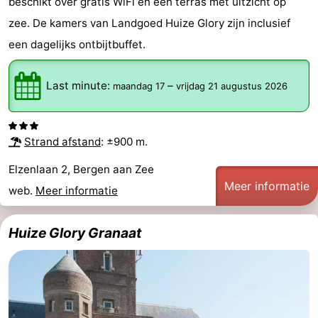
beschikt over gratis WiFi en een terras met uitzicht op
aan
Zien
zee. De kamers van Landgoed Huize Glory zijn inclusief
een dagelijks ontbijtbuffet.
Zee
&
Bezienswaardigheden
doen
-
Last minute:
–
maandag 17
vrijdag 21 augustus 2026
Musea
-
Strand afstand
: ±900 m.
Monumenten
-
Elzenlaan 2, Bergen aan Zee
Uitkijkpunten
Attracties
Meer informatie
web.
Meer informatie
-
Huize Glory Granaat
Speeltuinen
-
Minigolfbanen
Dorpen
&
Natuur