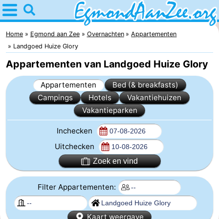
Home
Egmond
Home
Egmond aan Zee
Overnachten
Appartementen
Landgoed Huize Glory
aan
Tips
Appartementen van Landgoed Huize Glory
Zee
Voor
Appartementen
Bed (& breakfasts)
Campings
Hotels
Vakantiehuizen
kinderen
Noordhollands
Vakantieparken
duinreservaat
Overnachten
Inchecken
Appartementen
Uitchecken
Zoek en vind
-
De
-
Filter Appartementen:
Graaf
Landgoed
-
Kaart weergave