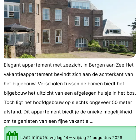
Steden
Sporten
-
Zwembaden
-
Fietsen
-
Elegant appartement met zeezicht in Bergen aan Zee Het
Wandelen
-
vakantieappartement bevindt zich aan de achterkant van
Paardrijden
-
het bijgebouw. Verscholen tussen de bomen biedt het
bijgebouw het uitzicht van een afgelegen huisje in het bos.
Golfbanen
-
Toch ligt het hoofdgebouw op slechts ongeveer 50 meter
Surfen
Eten
afstand. Dit appartement biedt je de unieke mogelijkheid
om te genieten van een fijne vakantie ...
en
Evenementen
drinken
Praktisch
Last minute:
–
vrijdag 14
vrijdag 21 augustus 2026