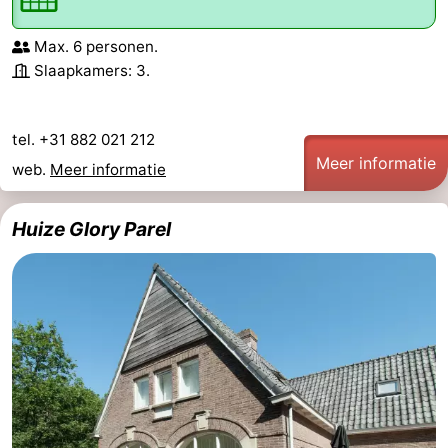
Forum
Max. 6 personen.
Slaapkamers: 3.
Route
-
tel. +31 882 021 212
Meer informatie
Parkeren
Reisboekenwinkel
web.
Meer informatie
Nieuws
Huize Glory Parel
Medische
adressen
Regio
Noord-
Holland
-
Natuur
-