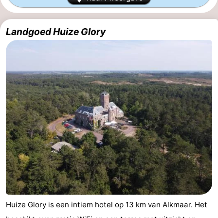
van
Huize
Zeeparel
Bed
Landgoed Huize Glory
Egmont
Glory
(&
Campings
breakfasts)
Hotels
Vakantiehuizen
-
Buiten
-
Bergen
De
-
Woudhoeve
Duinpark
-
Egmond
Kustpark
Last
Huize Glory is een intiem hotel op 13 km van Alkmaar. Het
Egmond
minutes
Strand