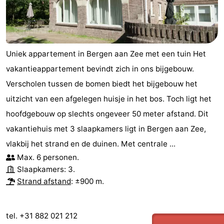
Schoorlse
Bergen
-
Duinen
aan
Bergen
-
Uniek appartement in Bergen aan Zee met een tuin Het
Zee
Alkmaar
-
vakantieappartement bevindt zich in ons bijgebouw.
Noordhollands
-
Verscholen tussen de bomen biedt het bijgebouw het
uitzicht van een afgelegen huisje in het bos. Toch ligt het
duinreservaat
Wijk
-
hoofdgebouw op slechts ongeveer 50 meter afstand. Dit
aan
Natuur
-
vakantiehuis met 3 slaapkamers ligt in Bergen aan Zee,
vlakbij het strand en de duinen. Met centrale ...
Zee
Zuid-
Amsterdam
-
Max. 6 personen.
Slaapkamers: 3.
Kennermerland
Haarlem
-
Strand afstand
: ±900 m.
Zandvoort
Zuid-
tel. +31 882 021 212
Holland
-