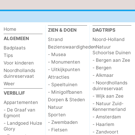
Home
ZIEN & DOEN
DAGTRIPS
ALGEMEEN
Strand
Noord-Holland
Bezienswaardigheden
- Natuur
Badplaats
Schoorlse Duinen
- Musea
Tips
- Bergen aan Zee
- Monumenten
Voor kinderen
- Bergen
- Uitkijkpunten
Noordhollands
- Alkmaar
duinreservaat
Attracties
- Noordhollands
Weer
- Speeltuinen
duinreservaat
- Minigolfbanen
VERBLIJF
- Wijk aan Zee
Dorpen & Steden
Appartementen
- Natuur Zuid-
Natuur
Kennermerland
- De Graaf van
Sporten
Egmont
- Amsterdam
- Zwembaden
- Landgoed Huize
- Haarlem
Glory
- Fietsen
- Zandvoort