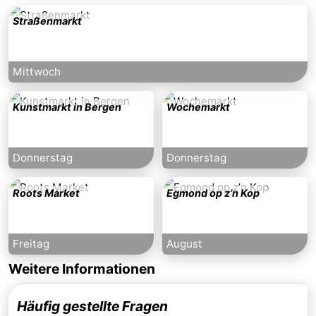
Straßenmarkt
Mittwoch
Kunstmarkt in Bergen
Wochemarkt
Donnerstag
Donnerstag
Roots Market
Egmond op z’n Kop
Freitag
August
Weitere Informationen
Häufig gestellte Fragen