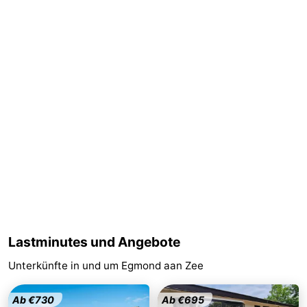
Schoorlse
Bergen
-
Duinen
aan
Bergen
-
Zee
Alkmaar
-
Noordhollands
-
duinreservaat
Wijk
-
aan
Natur
-
Zee
Zuid-
Amsterdam
-
Kennermerland
Haarlem
-
Lastminutes und Angebote
Unterkünfte in und um Egmond aan Zee
Zandvoort
Südholland
-
Ab €730
Ab €695