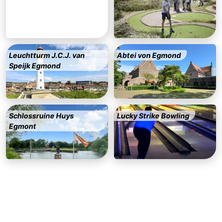
trinken
Praktisch
Forum
Leuchtturm J.C.J. van
Abtei von Egmond
Route
Speijk Egmond
-
Parken
Reisebuchshop
Schlossruine Huys
Lucky Strike Bowling
Medizin
Egmont
Adressen
Region
Nordholland
-
Natur
-