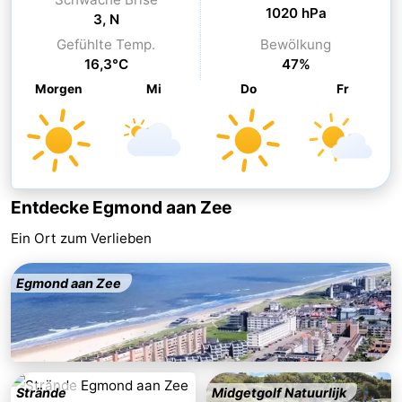
1020 hPa
3, N
-
Gefühlte Temp.
Bewölkung
16,3°C
47%
Schwimmbader
-
Morgen
Mi
Do
Fr
Radfahren
-
Wandern
-
Reiten
-
Entdecke Egmond aan Zee
Golfplatze
-
Ein Ort zum Verlieben
Surfen
-
Egmond aan Zee
Sportangeln
Blumen
Essen
und
Veranstaltungen
Strände
Midgetgolf Natuurlijk