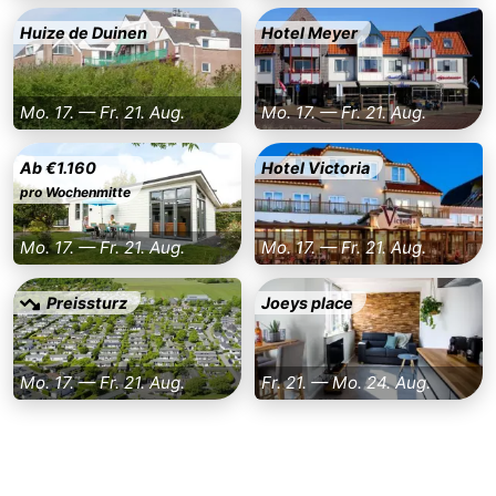
Huize de Duinen
Hotel Meyer
Mo. 17. — Fr. 21. Aug.
Mo. 17. — Fr. 21. Aug.
Ab €1.160
Hotel Victoria
pro Wochenmitte
Mo. 17. — Fr. 21. Aug.
Mo. 17. — Fr. 21. Aug.
Preissturz
Joeys place
Mo. 17. — Fr. 21. Aug.
Fr. 21. — Mo. 24. Aug.