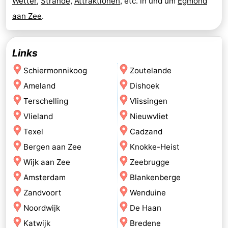
Wetter
,
Strände
,
Attraktionen
, etc. in und um
Egmond
aan Zee
.
Links
Schiermonnikoog
Zoutelande
Ameland
Dishoek
Terschelling
Vlissingen
Vlieland
Nieuwvliet
Texel
Cadzand
Bergen aan Zee
Knokke-Heist
Wijk aan Zee
Zeebrugge
Amsterdam
Blankenberge
Zandvoort
Wenduine
Noordwijk
De Haan
Katwijk
Bredene