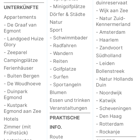
duinreservaat
- Minigolfplätze
UNTERKÜNFTE
- Wijk aan Zee
Dörfer & Städte
Appartements
- Natur Zuid-
Natur
Kennermerland
- De Graaf van
Sport
Egmont
- Amsterdam
- Schwimmbader
- Landgoed Huize
- Haarlem
Glory
- Radfahren
- Zandvoort
- Zeeparel
- Wandern
Südholland
Campingplätze
- Reiten
- Leiden
Ferienhäuser
- Golfplatze
Bollenstreek
- Buiten Bergen
- Surfen
- Natur Hollands
- De Woudhoeve
- Sportangeln
Duin
- Duinpark
Blumen
- Noordwijk
Egmond
Essen und trinken
- Katwijk
- Kustpark
Veranstaltungen
- Scheveningen
Egmond aan Zee
- Den Haag
PRAKTISCHE
Hotels
- Rotterdam
Zimmer (mit
INFO.
- Rockanje
Frühstück)
Route