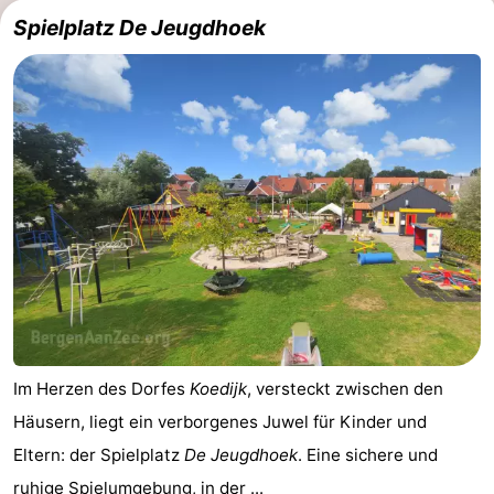
Spielplatz De Jeugdhoek
Leiden
Bollenstreek
-
Natur
-
Hollands
Noordwijk
-
Duin
Katwijk
-
Scheveningen
-
Den
-
Haag
Rotterdam
-
Im Herzen des Dorfes
Koedijk
, versteckt zwischen den
Häusern, liegt ein verborgenes Juwel für Kinder und
Rockanje
Wetter
Eltern: der Spielplatz
De Jeugdhoek
. Eine sichere und
Kontakt
ruhige Spielumgebung, in der ...