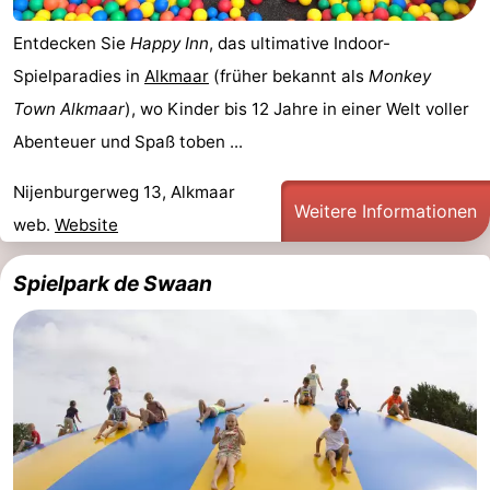
trinken
Praktisch
Entdecken Sie
Happy Inn
, das ultimative Indoor-
Spielparadies in
Alkmaar
(früher bekannt als
Monkey
Forum
Town Alkmaar
), wo Kinder bis 12 Jahre in einer Welt voller
Route
Abenteuer und Spaß toben ...
-
Nijenburgerweg 13, Alkmaar
Weitere Informationen
web.
Website
Parken
Reisebuchshop
Medizin
Spielpark de Swaan
Adressen
Region
Nordholland
-
Natur
-