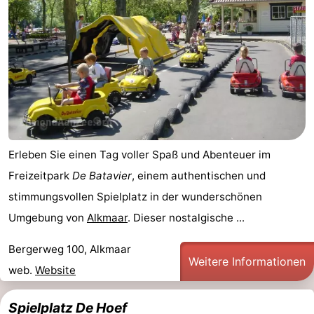
van
Huize
Zeeparel
Campingplätze
Egmont
Glory
Ferienhäuser
-
Buiten
-
Bergen
De
-
Erleben Sie einen Tag voller Spaß und Abenteuer im
Woudhoeve
Duinpark
-
Freizeitpark
De Batavier
, einem authentischen und
stimmungsvollen Spielplatz in der wunderschönen
Egmond
Kustpark
Hotels
Umgebung von
Alkmaar
. Dieser nostalgische ...
Egmond
Zimmer
Bergerweg 100, Alkmaar
Weitere Informationen
aan
(mit
Lastminutes
web.
Website
Zee
Frühstück)
Strand
Spielplatz De Hoef