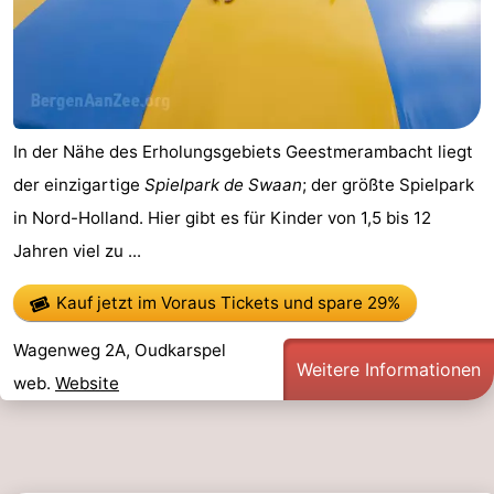
Schoorlse
Bergen
-
Duinen
aan
Bergen
-
Zee
Alkmaar
-
In der Nähe des Erholungsgebiets Geestmerambacht liegt
Noordhollands
-
der einzigartige
Spielpark de Swaan
; der größte Spielpark
in Nord-Holland. Hier gibt es für Kinder von 1,5 bis 12
duinreservaat
Wijk
-
Jahren viel zu ...
aan
Natur
-
Kauf jetzt im Voraus Tickets
und spare 29%
Zee
Zuid-
Amsterdam
-
Wagenweg 2A, Oudkarspel
Weitere Informationen
Kennermerland
Haarlem
-
web.
Website
Zandvoort
Südholland
-