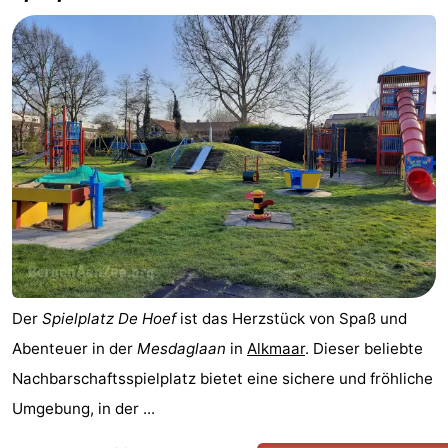
Sehen
&
-
tun
Museen
-
Denkmäler
-
Aussichtspunkte
Attraktionen
-
Spielplätze
-
Der
Spielplatz
De Hoef
ist das Herzstück von Spaß und
Minigolfplätze
Dörfer
Abenteuer in der
Mesdaglaan
in
Alkmaar
. Dieser beliebte
Nachbarschaftsspielplatz bietet eine sichere und fröhliche
&
Natur
Umgebung, in der ...
Städte
Sport