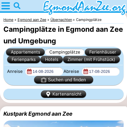
Home
Egmond
Home
Egmond aan Zee
Übernachten
Campingplätze
Campingplätze in Egmond aan Zee
aan
Tipps
und Umgebung
Zee
Für
Appartements
Campingplätze
Ferienhäuser
kindern
Noordhollands
Ferienparks
Hotels
Zimmer (mit Frühstück)
duinreservaat
Übernachten
Anreise
Abreise
Suchen und finden
Appartements
Kartenansicht
-
De
-
Kustpark Egmond aan Zee
Graaf
Landgoed
-