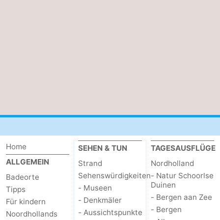
trinken
Praktisch
Forum
Route
-
Parken
Reisebuchshop
Medizin
Home
Adressen
Region
SEHEN & TUN
TAGESAUSFLÜGE
ALLGEMEIN
Strand
Nordholland
Nordholland
Sehenswürdigkeiten
- Natur Schoorlse
Badeorte
Duinen
- Museen
Tipps
-
- Bergen aan Zee
- Denkmäler
Für kindern
- Bergen
- Aussichtspunkte
Noordhollands
Natur
-