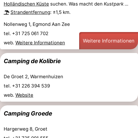
Holländischen Küste
suchen. Was macht den
Kustpark ...
Sehen
Strandentfernung
: ±1,5 km.
&
-
Nollenweg 1, Egmond Aan Zee
tel. +31 725 061 702
tun
Museen
-
Weitere Informationen
web.
Weitere Informationen
Denkmäler
-
Camping de Kolibrie
Aussichtspunkte
Attraktionen
De Groet 2, Warmenhuizen
-
tel. +31 226 394 539
Spielplätze
-
web.
Website
Minigolfplätze
Dörfer
Camping Groede
&
Natur
Hargerweg 8, Groet
Städte
Sport