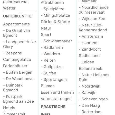
- Alkmaar
duinreservaat
Attraktionen
- Noordhollands
Wetter
Schoorlse
Bergen
-
- Spielplätze
duinreservaat
- Minigolfplätze
UNTERKÜNFTE
- Wijk aan Zee
Duinen
aan
Bergen
-
Dörfer & Städte
Appartements
- Natur Zuid-
Natur
Kennermerland
- De Graaf van
Zee
Alkmaar
-
Sport
Egmont
- Amsterdam
- Schwimmbader
- Landgoed Huize
- Haarlem
Noordhollands
-
Glory
- Radfahren
- Zandvoort
- Zeeparel
- Wandern
duinreservaat
Wijk
-
Südholland
Campingplätze
- Reiten
- Leiden
Ferienhäuser
aan
Natur
-
- Golfplatze
Bollenstreek
- Buiten Bergen
- Surfen
- Natur Hollands
Zee
Zuid-
Amsterdam
-
- De Woudhoeve
- Sportangeln
Duin
- Duinpark
Blumen
- Noordwijk
Kennermerland
Haarlem
-
Egmond
Essen und trinken
- Katwijk
- Kustpark
Veranstaltungen
- Scheveningen
Zandvoort
Südholland
Egmond aan Zee
- Den Haag
PRAKTISCHE
Hotels
- Rotterdam
-
Zimmer (mit
INFO.