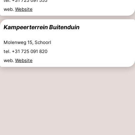
tel. +31 725 091 555
-
web.
Website
Schwimmbader
-
Kampeerterrein Buitenduin
Radfahren
-
Molenweg 15, Schoorl
Wandern
-
tel. +31 725 091 820
web.
Website
Reiten
-
Golfplatze
-
Surfen
-
Sportangeln
Blumen
Essen
und
Veranstaltungen