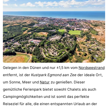
van
Huize
Zeeparel
Campingplätze
Egmont
Glory
Ferienhäuser
-
Buiten
-
Bergen
De
-
Woudhoeve
Duinpark
-
Gelegen in den Dünen und nur ±1,5 km vom
Nordseestrand
Egmond
Kustpark
Hotels
entfernt, ist der
Kustpark Egmond aan Zee
der ideale Ort,
Egmond
Zimmer
um Sonne, Meer und
Natur
zu genießen. Dieser
gemütliche Ferienpark bietet sowohl Chalets als auch
aan
(mit
Lastminutes
Campingmöglichkeiten und ist somit das perfekte
Zee
Frühstück)
Strand
Reiseziel für alle, die einen entspannten Urlaub an der