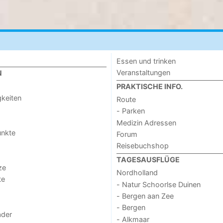
Essen und trinken
Veranstaltungen
N
PRAKTISCHE INFO.
keiten
Route
- Parken
Medizin Adressen
unkte
Forum
Reisebuchshop
TAGESAUSFLÜGE
ze
Nordholland
te
- Natur Schoorlse Duinen
- Bergen aan Zee
- Bergen
der
- Alkmaar