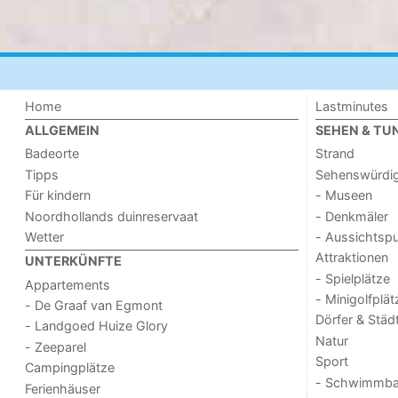
Home
Lastminutes
ALLGEMEIN
SEHEN & TU
Badeorte
Strand
Tipps
Sehenswürdig
Für kindern
- Museen
Noordhollands duinreservaat
- Denkmäler
Wetter
- Aussichtsp
Attraktionen
UNTERKÜNFTE
- Spielplätze
Appartements
- Minigolfplät
- De Graaf van Egmont
Dörfer & Städ
- Landgoed Huize Glory
Natur
- Zeeparel
Sport
Campingplätze
- Schwimmba
Ferienhäuser