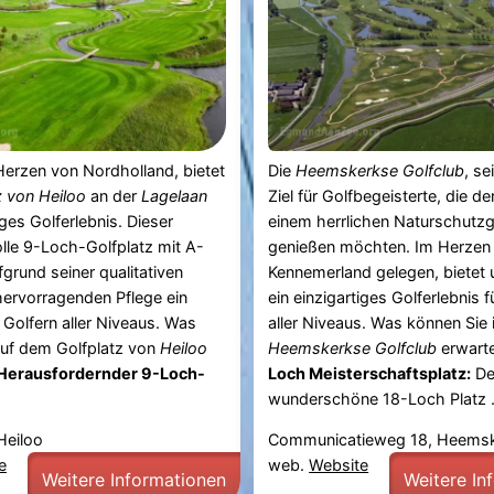
erzen von Nordholland, bietet
Die
Heemskerkse Golfclub
, se
z von Heiloo
an der
Lagelaan
Ziel für Golfbegeisterte, die de
iges Golferlebnis. Dieser
einem herrlichen Naturschutzg
lle 9-Loch-Golfplatz mit A-
genießen möchten. Im Herzen
fgrund seiner qualitativen
Kennemerland gelegen, bietet 
ervorragenden Pflege ein
ein einzigartiges Golferlebnis f
r Golfern aller Niveaus. Was
aller Niveaus. Was können Sie
auf dem Golfplatz von
Heiloo
Heemskerkse Golfclub
erwart
Herausfordernder 9-Loch-
Loch Meisterschaftsplatz:
De
wunderschöne 18-Loch Platz .
Heiloo
Communicatieweg 18, Heems
e
web.
Website
Weitere Informationen
Weitere In