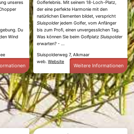
ung unseres
Golferlebnis. Mit seinem 18-Loch-Platz,
-Chopper
der eine perfekte Harmonie mit den
natürlichen Elementen bildet, verspricht
Sluispolder
jedem Golfer, vom Anfänger
mgebung. Du
bis zum Profi, einen unvergesslichen Tag.
 den Wind
Was können Sie beim Golfplatz
Sluispolder
erwarten? - ...
Zee
Sluispolderweg 7, Alkmaar
web.
Website
formationen
Weitere Informationen