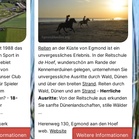
it 1988 das
Reiten
an der Küste von Egmond ist ein
n Sport in
unvergessliches Erlebnis. In der Reitschule
ebiet
de Hoef
, wunderschön am Rande der
 von
Kennemerduinen gelegen, unternehmen Sie
unser Club
unvergessliche Ausritte durch Wald, Dünen
ür Spieler
und über den breiten
Strand
. Reiten durch
 im
Wald, Dünen und am
Strand
-
Herrliche
en? -
18-
Ausritte:
Von der Reitschule aus erkunden
r
Sie sanfte Dünenlandschaften, stille Wälder
..
...
kerk
Herenweg 130, Egmond aan den Hoef
web.
Website
formationen
Weitere Informationen