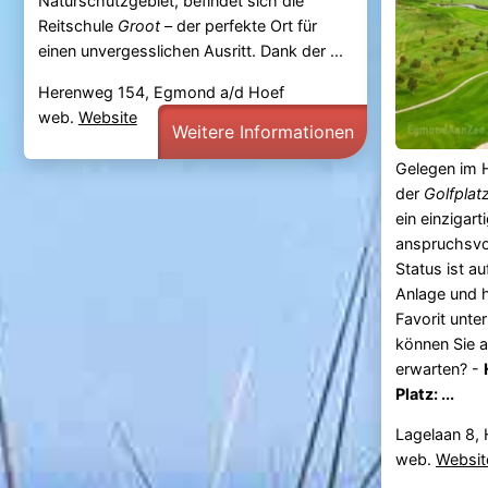
Naturschutzgebiet, befindet sich die
Reitschule
Groot
– der perfekte Ort für
einen unvergesslichen Ausritt. Dank der ...
Herenweg 154, Egmond a/d Hoef
web.
Website
Weitere Informationen
Gelegen im H
der
Golfplat
ein einzigart
anspruchsvo
Status ist au
Anlage und h
Favorit unte
können Sie 
erwarten? -
Platz: ...
Lagelaan 8, 
web.
Websit