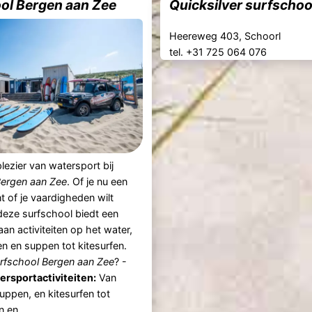
ol Bergen aan Zee
Quicksilver surfschoo
Heereweg 403, Schoorl
tel. +31 725 064 076
lezier van watersport bij
Bergen aan Zee
. Of je nu een
t of je vaardigheden wilt
deze surfschool biedt een
aan activiteiten op het water,
en en suppen tot kitesurfen.
rfschool Bergen aan Zee
? -
ersportactiviteiten:
Van
suppen, en kitesurfen tot
en ...