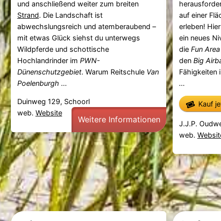
und anschließend weiter zum breiten
herausforde
Strand
. Die Landschaft ist
auf einer Fl
abwechslungsreich und atemberaubend –
erleben! Hie
mit etwas Glück siehst du unterwegs
ein neues Ni
Wildpferde und schottische
die
Fun Area
Hochlandrinder im
PWN-
den
Big Airb
Dünenschutzgebiet
. Warum Reitschule
Van
Fähigkeiten 
Poelenburgh ...
...
Duinweg 129, Schoorl
Kauf j
web.
Website
Weitere Informationen
J.J.P. Oudw
web.
Websit