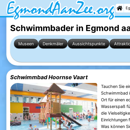
Eg
Schwimmbader in Egmond aa
Museen
Denkmäler
Aussichtspunkte
Attrakti
Schwimmbad Hoornse Vaart
Tauchen Sie ei
Schwimmbad
Ort für einen 
Wasserspaß für
die Vielseitig
Einrichtungen 
Was können S