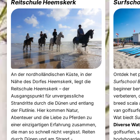
Reitschule Heemskerk
Surfscho
An der nordholländischen Küste, in der
Ontdek het p
Nähe des Dorfes
Heemskerk
, liegt die
Surfschool 
Reitschule
Heemskerk
– der
beginner ben
Ausgangspunkt für unvergessliche
verbeteren, 
Strandritte durch die Dünen und entlang
breed scala 
der Flutlinie. Hier kommen Natur,
van golfsurf
Abenteuer und die Liebe zu Pferden zu
Wat biedt
Su
einer einzigartigen Erfahrung zusammen,
Diverse Wat
die man so schnell nicht vergisst. Reiten
golfsurfen, 
durch Dünen und am
Strand
- ...
bodyboarden 