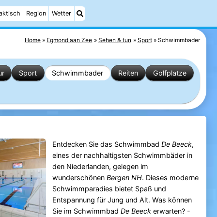
aktisch
Region
Wetter
Home
Egmond aan Zee
Sehen & tun
Sport
Schwimmbader
ur
Sport
Schwimmbader
Reiten
Golfplatze
Entdecken Sie das Schwimmbad
De Beeck
,
eines der nachhaltigsten Schwimmbäder in
den Niederlanden, gelegen im
wunderschönen
Bergen NH
. Dieses moderne
Schwimmparadies bietet Spaß und
Entspannung für Jung und Alt. Was können
Sie im Schwimmbad
De Beeck
erwarten? -