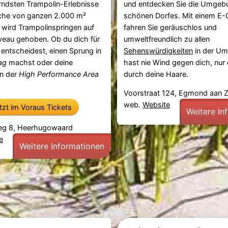
rndsten Trampolin-Erlebnisse
und entdecken Sie die Umgeb
äche von ganzen 2.000 m²
schönen Dorfes. Mit einem E
r wird Trampolinspringen auf
fahren Sie geräuschlos und
veau gehoben. Ob du dich für
umweltfreundlich zu allen
entscheidest, einen Sprung in
Sehenswürdigkeiten
in der U
ag
machst oder deine
hast nie Wind gegen dich, nur
in der
High Performance Area
durch deine Haare.
Voorstraat 124, Egmond aan 
web.
Website
etzt im Voraus Tickets
Weitere In
eg 8, Heerhugowaard
e
Weitere Informationen