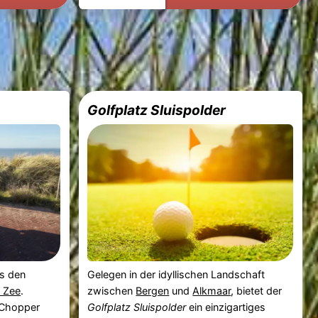
Golfplatz Sluispolder
os den
Gelegen in der idyllischen Landschaft
 Zee
.
zwischen
Bergen
und
Alkmaar
, bietet der
E-Chopper
Golfplatz Sluispolder
ein einzigartiges