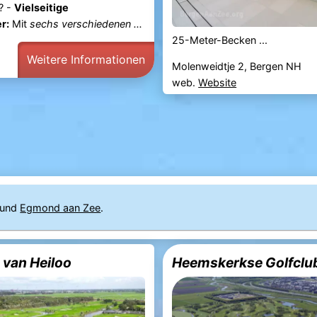
? -
Vielseitige
r:
Mit
sechs verschiedenen ...
25-Meter-Becken ...
Weitere Informationen
Molenweidtje 2, Bergen NH
web.
Website
n und
Egmond aan Zee
.
 van Heiloo
Heemskerkse Golfclu