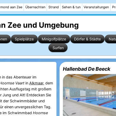
mond aan Zee
Übernachten
Strand
Sehen & tun
Veranstaltungen
Pr
n Zee
und Umgebung
onen
Spielplätze
Minigolfplätze
Dörfer & Städte
Nat
Surfen
Hallenbad De Beeck
n in das Abenteuer im
Hoornse Vaart
in
Alkmaar
, dem
echten Ausflugstag mit großem
 Jung und Alt! Entdecken Sie
keit der Schwimmbäder und
für einen unvergesslichen Tag.
ie im Schwimmbad
Hoornse