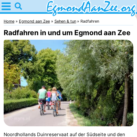
Home
Egmond
Home
Egmond aan Zee
Sehen & tun
Radfahren
Radfahren in und um Egmond aan Zee
aan
Tipps
Zee
Für
kindern
Noordhollands
duinreservaat
Übernachten
Appartements
-
De
-
Graaf
Landgoed
-
Noordhollands Duinreservaat auf der Südseite und den