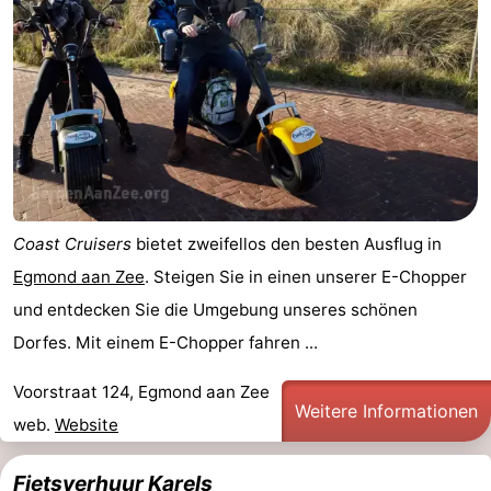
Sehen
&
-
tun
Museen
-
Denkmäler
-
Aussichtspunkte
Attraktionen
Coast Cruisers
bietet zweifellos den besten Ausflug in
-
Egmond aan Zee
. Steigen Sie in einen unserer E-Chopper
und entdecken Sie die Umgebung unseres schönen
Spielplätze
-
Dorfes. Mit einem E-Chopper fahren ...
Minigolfplätze
Dörfer
Voorstraat 124, Egmond aan Zee
Weitere Informationen
&
Natur
web.
Website
Städte
Sport
Fietsverhuur Karels