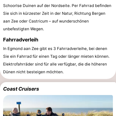
Schoorlse Duinen auf der Nordseite. Per Fahrrad befinden
van
Huize
Zeeparel
Campingplätze
Sie sich in kürzester Zeit in der Natur, Richtung Bergen
Egmont
Glory
Ferienhäuser
aan Zee oder Castricum – auf wunderschönen
unbefestigten Wegen.
-
Fahrradverleih
Buiten
-
In Egmond aan Zee gibt es 3 Fahrradverleihe, bei denen
Bergen
De
-
Sie ein Fahrrad für einen Tag oder länger mieten können.
Elektrofahrräder sind für alle verfügbar, die die höheren
Woudhoeve
Duinpark
-
Dünen nicht besteigen möchten.
Egmond
Kustpark
Hotels
Egmond
Zimmer
Coast Cruisers
aan
(mit
Lastminutes
Zee
Frühstück)
Strand