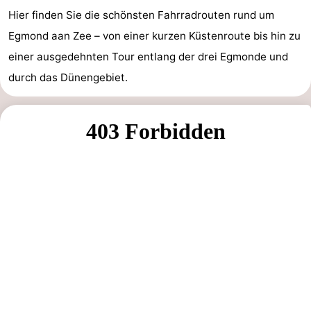
Hier finden Sie die schönsten Fahrradrouten rund um
trinken
Praktisch
Egmond aan Zee – von einer kurzen Küstenroute bis hin zu
Forum
einer ausgedehnten Tour entlang der drei Egmonde und
durch das Dünengebiet.
Route
-
Parken
Reisebuchshop
Medizin
Adressen
Region
Nordholland
-
Natur
-