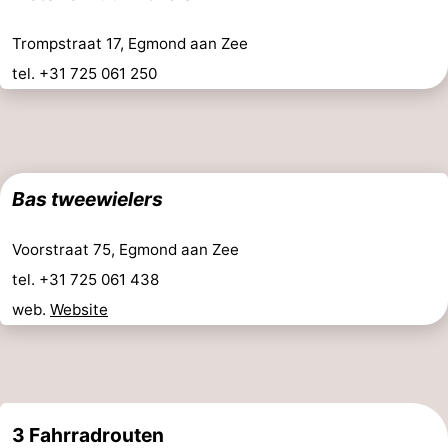
-
Trompstraat 17, Egmond aan Zee
tel. +31 725 061 250
Schwimmbader
-
Radfahren
-
Wandern
-
Bas tweewielers
Reiten
-
Voorstraat 75, Egmond aan Zee
Golfplatze
-
tel. +31 725 061 438
Surfen
-
web.
Website
Sportangeln
Blumen
Essen
3 Fahrradrouten
und
Veranstaltungen