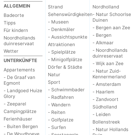
ALLGEMEIN
Strand
Nordholland
Sehenswürdigkeiten
- Natur Schoorlse
Badeorte
Duinen
- Museen
Tipps
- Bergen aan Zee
- Denkmäler
Für kindern
- Bergen
- Aussichtspunkte
Noordhollands
- Alkmaar
duinreservaat
Attraktionen
- Noordhollands
Wetter
- Spielplätze
duinreservaat
- Minigolfplätze
UNTERKÜNFTE
- Wijk aan Zee
Dörfer & Städte
Appartements
- Natur Zuid-
Natur
Kennermerland
- De Graaf van
Sport
Egmont
- Amsterdam
- Schwimmbader
- Landgoed Huize
- Haarlem
Glory
- Radfahren
- Zandvoort
- Zeeparel
- Wandern
Südholland
Campingplätze
- Reiten
- Leiden
Ferienhäuser
- Golfplatze
Bollenstreek
- Buiten Bergen
- Surfen
- Natur Hollands
- De Woudhoeve
- Sportangeln