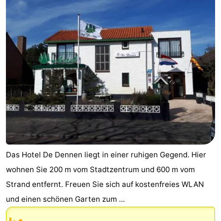
van
Huize
Zeeparel
Campingplätze
Egmont
Glory
Ferienhäuser
-
Buiten
-
Bergen
De
-
Woudhoeve
Duinpark
-
Egmond
Kustpark
Hotels
Das Hotel De Dennen liegt in einer ruhigen Gegend. Hier
Egmond
Zimmer
wohnen Sie 200 m vom Stadtzentrum und 600 m vom
Strand entfernt. Freuen Sie sich auf kostenfreies WLAN
aan
(mit
Lastminutes
und einen schönen Garten zum ...
Zee
Frühstück)
Strand