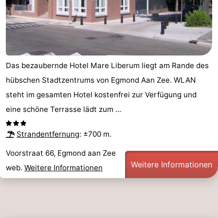
Leiden
Bollenstreek
-
Natur
-
Das bezaubernde Hotel Mare Liberum liegt am Rande des
hübschen Stadtzentrums von Egmond Aan Zee. WLAN
Hollands
Noordwijk
-
steht im gesamten Hotel kostenfrei zur Verfügung und
Duin
Katwijk
-
eine schöne Terrasse lädt zum ...
Scheveningen
-
Strandentfernung
: ±700 m.
Den
-
Voorstraat 66, Egmond aan Zee
Weitere Informationen
web.
Weitere Informationen
Haag
Rotterdam
-
Rockanje
Wetter
Kontakt