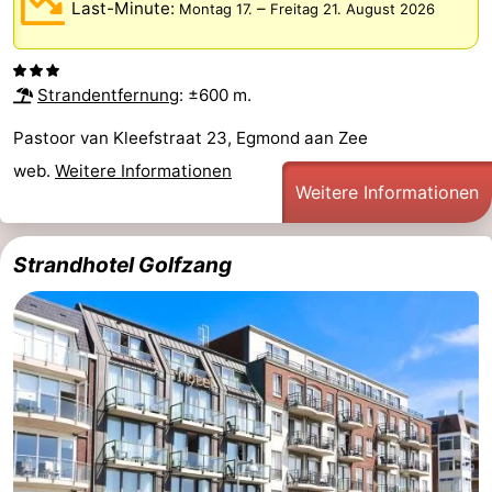
Last-Minute:
–
Montag 17.
Freitag 21. August 2026
Sehen
&
-
Strandentfernung
: ±600 m.
tun
Museen
-
Pastoor van Kleefstraat 23, Egmond aan Zee
web.
Weitere Informationen
Denkmäler
-
Weitere Informationen
Aussichtspunkte
Attraktionen
Strandhotel Golfzang
-
Spielplätze
-
Minigolfplätze
Dörfer
&
Natur
Städte
Sport