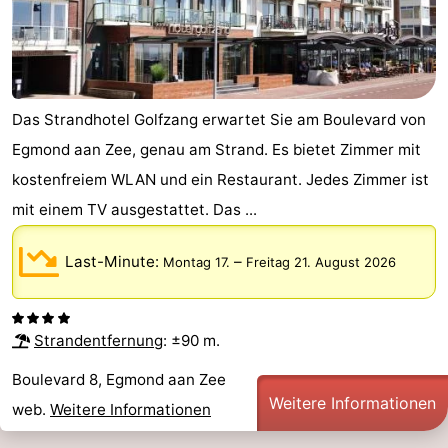
-
Schwimmbader
-
Radfahren
-
Das Strandhotel Golfzang erwartet Sie am Boulevard von
Egmond aan Zee, genau am Strand. Es bietet Zimmer mit
Wandern
-
kostenfreiem WLAN und ein Restaurant. Jedes Zimmer ist
Reiten
-
mit einem TV ausgestattet. Das ...
Golfplatze
-
Last-Minute:
–
Montag 17.
Freitag 21. August 2026
Surfen
-
Strandentfernung
: ±90 m.
Sportangeln
Blumen
Boulevard 8, Egmond aan Zee
Essen
Weitere Informationen
web.
Weitere Informationen
und
Veranstaltungen