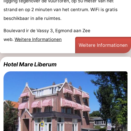
ligging tegenover de vuurtoren, op 50 meter van het
Schoorlse
Bergen
-
strand en op 2 minuten van het centrum. WiFi is gratis
beschikbaar in alle ruimtes.
Duinen
aan
Bergen
-
Boulevard ir de Vassy 3, Egmond aan Zee
Zee
Alkmaar
-
web.
Weitere Informationen
Weitere Informationen
Noordhollands
-
duinreservaat
Wijk
-
Hotel Mare Liberum
aan
Natur
-
Zee
Zuid-
Amsterdam
-
Kennermerland
Haarlem
-
Zandvoort
Südholland
-