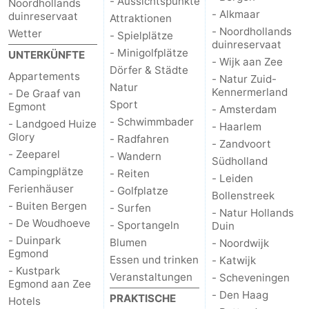
- Aussichtspunkte
Noordhollands
- Alkmaar
duinreservaat
Attraktionen
- Noordhollands
Wetter
- Spielplätze
duinreservaat
- Minigolfplätze
UNTERKÜNFTE
- Wijk aan Zee
Dörfer & Städte
Appartements
- Natur Zuid-
Natur
Kennermerland
- De Graaf van
Sport
Egmont
- Amsterdam
- Schwimmbader
- Landgoed Huize
- Haarlem
Glory
- Radfahren
- Zandvoort
- Zeeparel
- Wandern
Südholland
Campingplätze
- Reiten
- Leiden
Ferienhäuser
- Golfplatze
Bollenstreek
- Buiten Bergen
- Surfen
- Natur Hollands
- De Woudhoeve
- Sportangeln
Duin
- Duinpark
Blumen
- Noordwijk
Egmond
Essen und trinken
- Katwijk
- Kustpark
Veranstaltungen
- Scheveningen
Egmond aan Zee
- Den Haag
PRAKTISCHE
Hotels