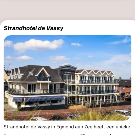
trinken
Praktisch
Forum
Strandhotel de Vassy
Route
-
Parken
Reisebuchshop
Medizin
Adressen
Region
Nordholland
-
Strandhotel de Vassy in Egmond aan Zee heeft een unieke
Natur
-