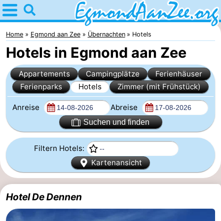
Home
Egmond
Home
Egmond aan Zee
Übernachten
Hotels
Hotels in Egmond aan Zee
aan
Tipps
Appartements
Campingplätze
Ferienhäuser
Zee
Für
Ferienparks
Hotels
Zimmer (mit Frühstück)
kindern
Noordhollands
Anreise
Abreise
duinreservaat
Übernachten
Suchen und finden
Appartements
Filtern Hotels:
Kartenansicht
-
De
-
Hotel De Dennen
Graaf
Landgoed
-