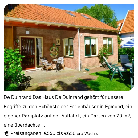
van
Huize
Zeeparel
Campingplätze
Egmont
Glory
Ferienhäuser
-
Buiten
-
Bergen
De
-
Woudhoeve
Duinpark
-
Egmond
Kustpark
Hotels
De Duinrand Das Haus De Duinrand gehört für unsere
Egmond
Zimmer
Begriffe zu den Schönste der Ferienhäuser in Egmond; ein
eigener Parkplatz auf der Auffahrt, ein Garten von 70 m2,
aan
(mit
Lastminutes
eine überdachte ...
Zee
Frühstück)
Strand
Preisangaben: €550 bis €650
.
pro Woche