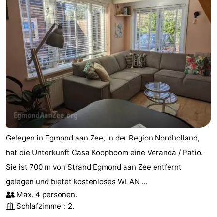
Leiden
Bollenstreek
-
Natur
-
Hollands
Noordwijk
-
Duin
Katwijk
-
Scheveningen
-
Gelegen in Egmond aan Zee, in der Region Nordholland,
Den
-
hat die Unterkunft Casa Koopboom eine Veranda / Patio.
Sie ist 700 m von Strand Egmond aan Zee entfernt
Haag
Rotterdam
-
gelegen und bietet kostenloses WLAN ...
Rockanje
Wetter
Max. 4 personen.
Schlafzimmer: 2.
Kontakt