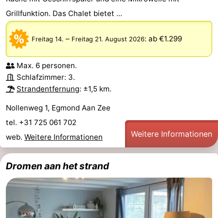
Grillfunktion. Das Chalet bietet ...
–
:
ab €1.299
Freitag 14.
Freitag 21. August 2026
Max. 6 personen.
Schlafzimmer: 3.
Strandentfernung
: ±1,5 km.
Nollenweg 1, Egmond Aan Zee
tel. +31 725 061 702
Weitere Informationen
web.
Weitere Informationen
Dromen aan het strand