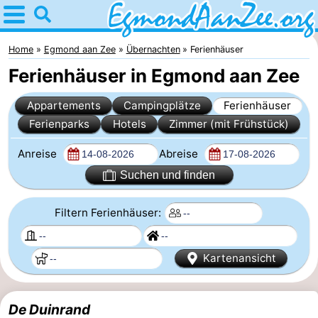
Home
Egmond
Home
Egmond aan Zee
Übernachten
Ferienhäuser
Ferienhäuser in Egmond aan Zee
aan
Tipps
Appartements
Campingplätze
Ferienhäuser
Zee
Für
Ferienparks
Hotels
Zimmer (mit Frühstück)
kindern
Noordhollands
Anreise
Abreise
duinreservaat
Übernachten
Suchen und finden
Appartements
Filtern Ferienhäuser:
-
Kartenansicht
De
-
Graaf
Landgoed
-
De Duinrand