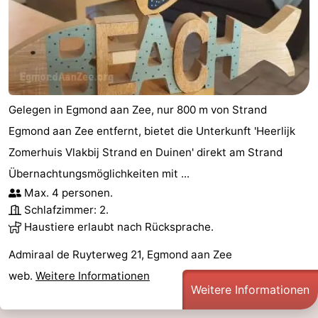
-
Schwimmbader
-
Radfahren
-
Gelegen in Egmond aan Zee, nur 800 m von Strand
Wandern
-
Egmond aan Zee entfernt, bietet die Unterkunft 'Heerlijk
Reiten
-
Zomerhuis Vlakbij Strand en Duinen' direkt am Strand
Übernachtungsmöglichkeiten mit ...
Golfplatze
-
Max. 4 personen.
Schlafzimmer: 2.
Surfen
-
Haustiere erlaubt nach Rücksprache.
Sportangeln
Blumen
Admiraal de Ruyterweg 21, Egmond aan Zee
Essen
web.
Weitere Informationen
Weitere Informationen
und
Veranstaltungen