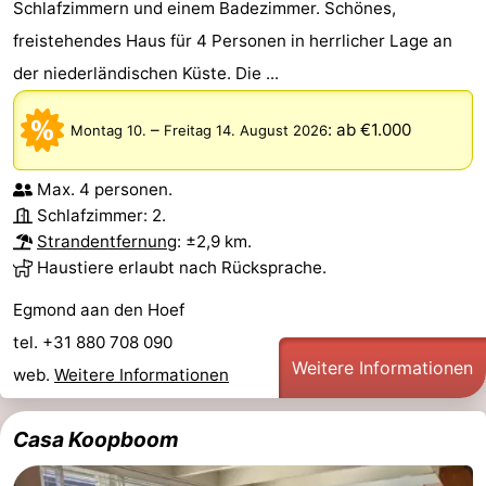
Schlafzimmern und einem Badezimmer. Schönes,
Schoorlse
Bergen
-
freistehendes Haus für 4 Personen in herrlicher Lage an
der niederländischen Küste. Die ...
Duinen
aan
Bergen
-
–
:
ab €1.000
Montag 10.
Freitag 14. August 2026
Zee
Alkmaar
-
Noordhollands
-
Max. 4 personen.
Schlafzimmer: 2.
duinreservaat
Wijk
-
Strandentfernung
: ±2,9 km.
Haustiere erlaubt nach Rücksprache.
aan
Natur
-
Egmond aan den Hoef
Zee
Zuid-
Amsterdam
-
tel. +31 880 708 090
Weitere Informationen
web.
Weitere Informationen
Kennermerland
Haarlem
-
Zandvoort
Südholland
Casa Koopboom
-