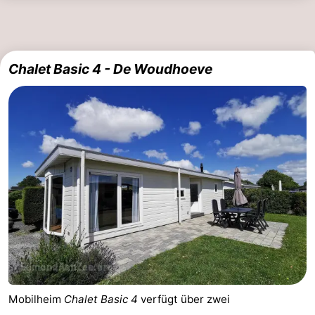
trinken
Praktisch
Forum
Chalet Basic 4 - De Woudhoeve
Route
-
Parken
Reisebuchshop
Medizin
Adressen
Region
Nordholland
-
Mobilheim
Chalet Basic 4
verfügt über zwei
Natur
-