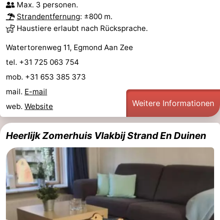
Max. 3 personen.
Sehen
Strandentfernung
: ±800 m.
Haustiere erlaubt nach Rücksprache.
&
-
Watertorenweg 11, Egmond Aan Zee
tun
Museen
-
tel. +31 725 063 754
mob. +31 653 385 373
Denkmäler
-
mail.
E-mail
Aussichtspunkte
Attraktionen
Weitere Informationen
web.
Website
-
Heerlijk Zomerhuis Vlakbij Strand En Duinen
Spielplätze
-
Minigolfplätze
Dörfer
&
Natur
Städte
Sport