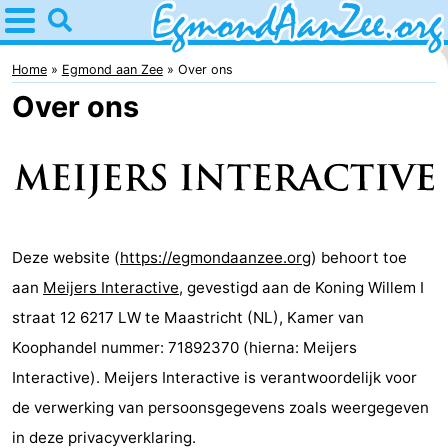
Home
Egmond
Home
Egmond aan Zee
Over ons
Over ons
aan
Tips
Zee
Voor
kinderen
Noordhollands
duinreservaat
Overnachten
Deze website (
https://egmondaanzee.org
) behoort toe
aan
Meijers Interactive
, gevestigd aan de Koning Willem I
Appartementen
straat 12 6217 LW te Maastricht (NL), Kamer van
-
Koophandel nummer: 71892370 (hierna: Meijers
Interactive). Meijers Interactive is verantwoordelijk voor
De
-
de verwerking van persoonsgegevens zoals weergegeven
Graaf
Landgoed
-
in deze privacyverklaring.