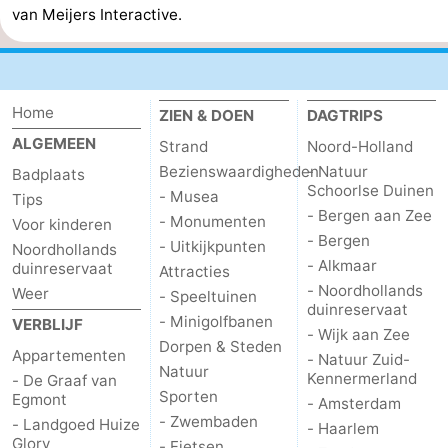
van Meijers Interactive.
Leiden
Bollenstreek
-
Home
ZIEN & DOEN
DAGTRIPS
Natuur
-
ALGEMEEN
Strand
Noord-Holland
Hollands
Noordwijk
-
Bezienswaardigheden
- Natuur
Badplaats
Schoorlse Duinen
- Musea
Tips
Duin
Katwijk
-
- Bergen aan Zee
- Monumenten
Voor kinderen
- Bergen
- Uitkijkpunten
Noordhollands
Scheveningen
-
- Alkmaar
duinreservaat
Attracties
- Noordhollands
Weer
- Speeltuinen
Den
-
duinreservaat
- Minigolfbanen
VERBLIJF
- Wijk aan Zee
Dorpen & Steden
Haag
Rotterdam
-
Appartementen
- Natuur Zuid-
Natuur
Kennermerland
- De Graaf van
Rockanje
Weer
Sporten
Egmont
- Amsterdam
- Zwembaden
- Landgoed Huize
- Haarlem
Contact
Glory
- Fietsen