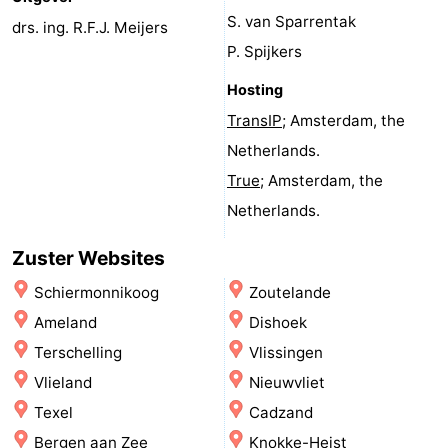
S. van Sparrentak
aan
Zien
drs. ing. R.F.J. Meijers
P. Spijkers
Zee
&
Bezienswaardigheden
Hosting
doen
-
TransIP
; Amsterdam, the
Netherlands.
Musea
-
True
; Amsterdam, the
Monumenten
-
Netherlands.
Uitkijkpunten
Attracties
Zuster Websites
Schiermonnikoog
Zoutelande
-
Ameland
Dishoek
Speeltuinen
-
Terschelling
Vlissingen
Vlieland
Nieuwvliet
Minigolfbanen
Dorpen
Texel
Cadzand
&
Natuur
Bergen aan Zee
Knokke-Heist