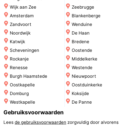
Wijk aan Zee
Zeebrugge
Steden
Sporten
Amsterdam
Blankenberge
-
Zandvoort
Wenduine
Noordwijk
De Haan
Zwembaden
-
Katwijk
Bredene
Fietsen
-
Scheveningen
Oostende
Rockanje
Middelkerke
Wandelen
-
Renesse
Westende
Paardrijden
-
Burgh Haamstede
Nieuwpoort
Oostkapelle
Oostduinkerke
Golfbanen
-
Domburg
Koksijde
Surfen
Eten
Westkapelle
De Panne
Gebruiksvoorwaarden
en
Evenementen
Lees
de gebruiksvoorwaarden
zorgvuldig door alvorens
drinken
Praktisch