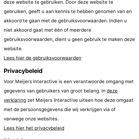
deze website te gebruiken. Door deze website te
Forum
gebruiken, geeft u aan kennis te hebben genomen van en
akkoord te gaan met de gebruiksvoorwaarden. Indien u
Route
niet akkoord gaat met één of meerdere
-
gebruiksvoorwaarden, dient u geen gebruik te maken deze
website.
Parkeren
Reisboekenwinkel
Lees hier de gebruiksvoorwaarden
Nieuws
Privacybeleid
Medische
Voor Meijers Interactive is een verantwoorde omgang met
gegevens van gebruikers van groot belang. In
deze
adressen
Regio
verklaring
zet Meijers Interactive uiteen hoe deze omgaat
Noord-
met de persoonsgegevens die wij verkrijgen via of
vanwege onze websites.
Holland
-
Lees hier het privacybeleid
Natuur
-