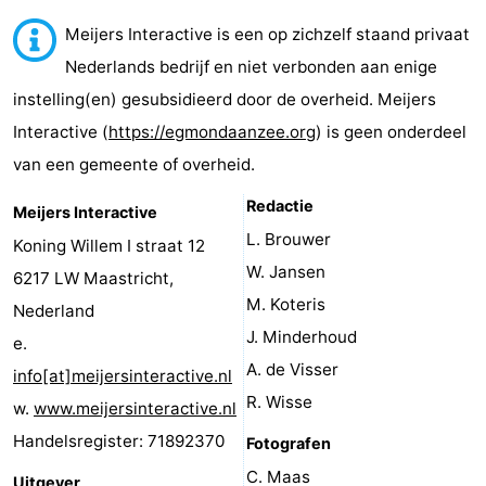
van
Huize
Zeeparel
Bed
Meijers Interactive is een op zichzelf staand privaat
Nederlands bedrijf en niet verbonden aan enige
Egmont
Glory
(&
Campings
instelling(en) gesubsidieerd door de overheid. Meijers
breakfasts)
Hotels
Interactive (
https://egmondaanzee.org
) is geen onderdeel
van een gemeente of overheid.
Vakantiehuizen
Redactie
Meijers Interactive
-
L. Brouwer
Koning Willem I straat 12
Buiten
-
W. Jansen
6217 LW Maastricht,
M. Koteris
Nederland
Bergen
De
-
J. Minderhoud
e.
Woudhoeve
Duinpark
-
A. de Visser
info[at]meijersinteractive.nl
R. Wisse
w.
www.meijersinteractive.nl
Egmond
Kustpark
Last
Handelsregister: 71892370
Fotografen
Egmond
minutes
Strand
C. Maas
Uitgever