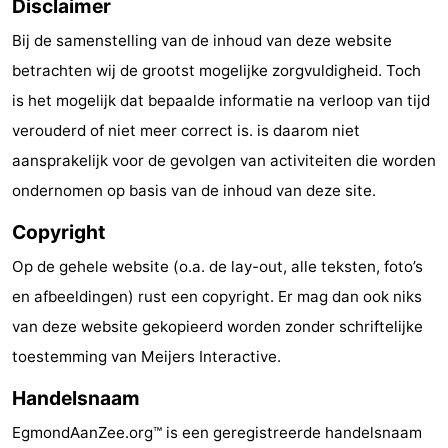
Disclaimer
Schoorlse
Bergen
-
Bij de samenstelling van de inhoud van deze website
betrachten wij de grootst mogelijke zorgvuldigheid. Toch
Duinen
aan
Bergen
-
is het mogelijk dat bepaalde informatie na verloop van tijd
Zee
Alkmaar
-
verouderd of niet meer correct is. is daarom niet
aansprakelijk voor de gevolgen van activiteiten die worden
Noordhollands
-
ondernomen op basis van de inhoud van deze site.
duinreservaat
Wijk
-
Copyright
aan
Natuur
-
Op de gehele website (o.a. de lay-out, alle teksten, foto’s
en afbeeldingen) rust een copyright. Er mag dan ook niks
Zee
Zuid-
Amsterdam
-
van deze website gekopieerd worden zonder schriftelijke
Kennermerland
Haarlem
-
toestemming van Meijers Interactive.
Zandvoort
Zuid-
Handelsnaam
EgmondAanZee.org™ is een geregistreerde handelsnaam
Holland
-