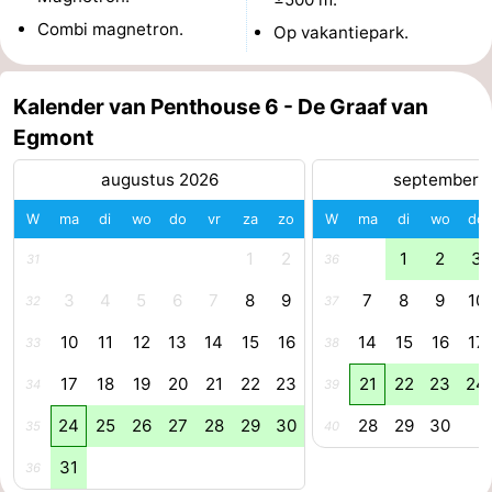
Combi magnetron.
Op vakantiepark.
Leiden
Bollenstreek
-
Kalender van Penthouse 6 - De Graaf van
Egmont
Natuur
-
augustus 2026
september 
Hollands
Noordwijk
-
W
ma
di
wo
do
vr
za
zo
W
ma
di
wo
do
Duin
Katwijk
-
1
2
1
2
3
31
36
Scheveningen
-
3
4
5
6
7
8
9
7
8
9
10
32
37
Den
-
10
11
12
13
14
15
16
14
15
16
17
33
38
Haag
Rotterdam
-
17
18
19
20
21
22
23
21
22
23
24
34
39
24
25
26
27
28
29
30
28
29
30
35
40
Rockanje
Weer
31
36
Contact