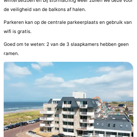
winterseizoen en bij stormachtig weer zullen we deze voor
aan
Zien
de veiligheid van de balkons af halen.
Zee
&
Bezienswaardigheden
Parkeren kan op de centrale parkeerplaats en gebruik van
wifi is gratis.
doen
-
Goed om te weten: 2 van de 3 slaapkamers hebben geen
Musea
-
ramen.
Monumenten
-
Uitkijkpunten
Attracties
-
Speeltuinen
-
Minigolfbanen
Dorpen
&
Natuur