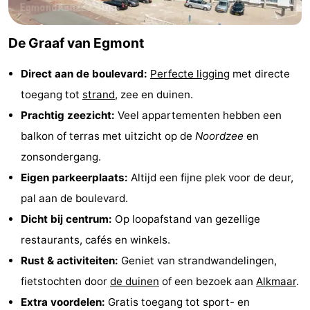
Steden
Sporten
De Graaf van Egmont
-
Direct aan de boulevard:
Perfecte ligging
met directe
Zwembaden
-
toegang tot
strand
, zee en duinen.
Fietsen
-
Prachtig zeezicht:
Veel appartementen hebben een
balkon of terras met uitzicht op de
Noordzee
en
Wandelen
-
zonsondergang.
Paardrijden
-
Eigen parkeerplaats:
Altijd een fijne plek voor de deur,
pal aan de boulevard.
Golfbanen
-
Dicht bij centrum:
Op loopafstand van gezellige
Surfen
Eten
restaurants, cafés en winkels.
Rust & activiteiten:
Geniet van strandwandelingen,
en
Evenementen
fietstochten door
de duinen
of een bezoek aan
Alkmaar
.
drinken
Praktisch
Extra voordelen:
Gratis toegang tot sport- en