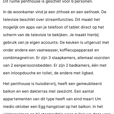
Dit ruime penthouse is geschikt voor 6 personen.
van
Huize
Zeeparel
Bed
In de woonkamer vind je een zithoek en een eethoek. De
Egmont
Glory
(&
Campings
televisie beschikt over streamfuncties. Dit maakt het
mogelijk om apps van je telefoon of tablet direct op het
breakfasts)
Hotels
scherm van de televisie te bekijken. Je maakt hierbij
Vakantiehuizen
gebruik van je eigen accounts. De keuken is uitgerust met
onder andere een vaatwasser, koffiecupapparaat en
-
combimagnetron. Er zijn 3 slaapkamers, allemaal voorzien
Buiten
-
van 2 eenpersoonsbedden. Er zijn 2 badkamers, één met
een inloopdouche en toilet, de andere met ligbad.
Bergen
De
-
Het penthouse is huisdiervrij, heeft een gemeubileerd
Woudhoeve
Duinpark
-
balkon en een dakterras met zeezicht. Een aantal
Egmond
Kustpark
Last
appartementen van dit type heeft van eind maart t/m
medio oktober een Egg hangstoel op het balkon. In het
Egmond
minutes
Strand