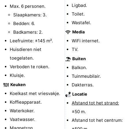
Ligbad.
Max. 6 personen.
Schoorlse
Bergen
-
Toilet.
Slaapkamers: 3.
Duinen
aan
Bergen
-
Wastafel.
Bedden: 6.
Badkamers: 2.
Media
Zee
Alkmaar
-
Leefruimte: ±145 m².
WiFi internet.
Noordhollands
-
Huisdieren niet
TV.
toegelaten.
Buiten
duinreservaat
Wijk
-
Verboden te roken.
Balkon.
aan
Natuur
-
Kluisje.
Tuinmeubilair.
Keuken
Dakterras.
Zee
Zuid-
Amsterdam
-
Koelkast met vriesvakje.
Locatie
Kennermerland
Haarlem
-
Koffieapparaat.
Afstand tot het strand:
Waterkoker.
±50 m.
Zandvoort
Zuid-
Vaatwasser.
Afstand tot het centrum:
Holland
-
Magnetron.
±500 m.