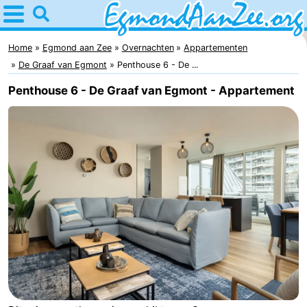
Home
Egmond
Home
Egmond aan Zee
Overnachten
Appartementen
De Graaf van Egmont
Penthouse 6 - De ...
aan
Tips
Penthouse 6 - De Graaf van Egmont - Appartement
Zee
Voor
kinderen
Noordhollands
duinreservaat
Overnachten
Appartementen
-
De
-
Graaf
Landgoed
-