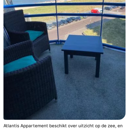
Leiden
Bollenstreek
-
Natuur
-
Hollands
Noordwijk
-
Duin
Katwijk
-
Scheveningen
-
Den
-
Haag
Rotterdam
-
Rockanje
Weer
Atlantis Appartement beschikt over uitzicht op de zee, en
Contact