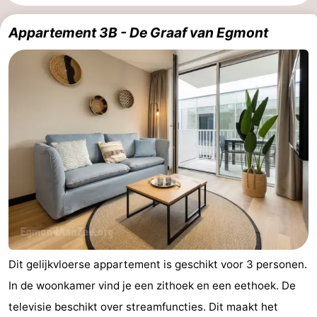
van
Huize
Zeeparel
Bed
Appartement 3B - De Graaf van Egmont
Egmont
Glory
(&
Campings
breakfasts)
Hotels
Vakantiehuizen
-
Buiten
-
Bergen
De
-
Woudhoeve
Duinpark
-
Dit gelijkvloerse appartement is geschikt voor 3 personen.
Egmond
Kustpark
Last
In de woonkamer vind je een zithoek en een eethoek. De
Egmond
minutes
Strand
televisie beschikt over streamfuncties. Dit maakt het