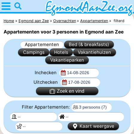
Home
Egmond
Home
Egmond aan Zee
Overnachten
Appartementen
filterd
Appartementen voor 3 personen in Egmond aan Zee
aan
Tips
Appartementen
Bed (& breakfasts)
Zee
Voor
Campings
Hotels
Vakantiehuizen
Vakantieparken
kinderen
Noordhollands
Inchecken
duinreservaat
Overnachten
Uitchecken
Appartementen
Zoek en vind
-
Filter Appartementen:
De
-
Kaart weergave
Graaf
Landgoed
-