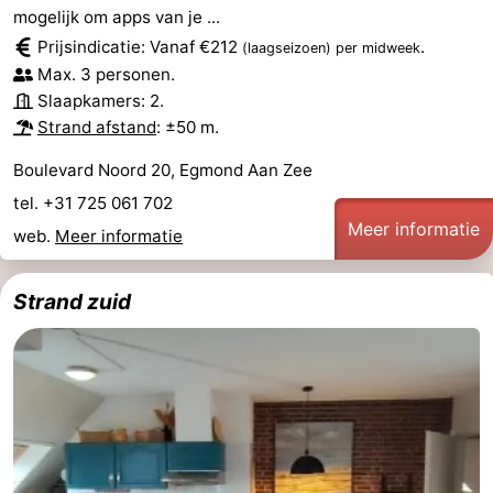
mogelijk om apps van je ...
aan
Zien
Prijsindicatie: Vanaf €212
.
(laagseizoen)
per midweek
Max. 3 personen.
Zee
&
Bezienswaardigheden
Slaapkamers: 2.
Strand afstand
: ±50 m.
doen
-
Boulevard Noord 20, Egmond Aan Zee
Musea
-
tel. +31 725 061 702
Monumenten
-
Meer informatie
web.
Meer informatie
Uitkijkpunten
Attracties
Strand zuid
-
Speeltuinen
-
Minigolfbanen
Dorpen
&
Natuur