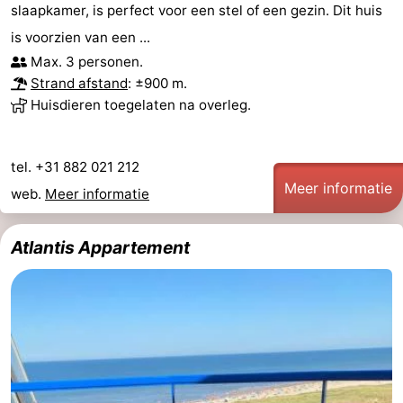
slaapkamer, is perfect voor een stel of een gezin. Dit huis
Schoorlse
Bergen
-
is voorzien van een ...
Max. 3 personen.
Duinen
aan
Bergen
-
Strand afstand
: ±900 m.
Huisdieren toegelaten na overleg.
Zee
Alkmaar
-
Noordhollands
-
tel. +31 882 021 212
Meer informatie
duinreservaat
Wijk
-
web.
Meer informatie
aan
Natuur
-
Atlantis Appartement
Zee
Zuid-
Amsterdam
-
Kennermerland
Haarlem
-
Zandvoort
Zuid-
Holland
-