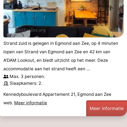
Steden
Sporten
-
Zwembaden
-
Strand zuid is gelegen in Egmond aan Zee, op 4 minuten
Fietsen
-
lopen van Strand van Egmond aan Zee en 42 km van
Wandelen
-
A'DAM Lookout, en biedt uitzicht op het meer. Deze
accommodatie aan het strand heeft een ...
Paardrijden
-
Max. 3 personen.
Slaapkamers: 2.
Golfbanen
-
Kennedyboulevard Appartement 21, Egmond aan Zee
Surfen
Eten
web.
Meer informatie
Meer informatie
en
Evenementen
drinken
Praktisch