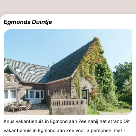
Forum
Egmonds Duintje
Route
-
Parkeren
Reisboekenwinkel
Nieuws
Medische
adressen
Regio
Noord-
Holland
-
Knus vakantiehuis in Egmond aan Zee nabij het strand Dit
vakantiehuis in Egmond aan Zee voor 3 personen, met 1
Natuur
-