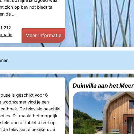
. Het bosrijke landgoed waar
t zich op bevindt biedt tal
en de ...
21 212
rmatie
Meer informatie
onen.
Duinvilla aan het Meer
house is geschikt voor 6
e woonkamer vind je een
 eethoek. De televisie beschikt
cties. Dit maakt het mogelijk
telefoon of tablet direct op
de televisie te bekijken. Je