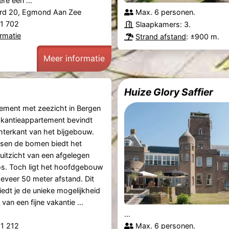
re een ...
rd 20, Egmond Aan Zee
Max. 6 personen.
61 702
Slaapkamers: 3.
rmatie
Strand afstand
: ±900 m.
Meer informatie
Huize Glory Saffier
ement met zeezicht in Bergen
akantieappartement bevindt
hterkant van het bijgebouw.
ssen de bomen biedt het
uitzicht van een afgelegen
bos. Toch ligt het hoofdgebouw
eveer 50 meter afstand. Dit
edt je de unieke mogelijkheid
van een fijne vakantie ...
...
21 212
Max. 6 personen.