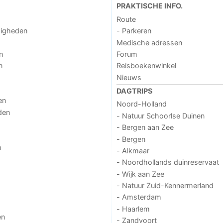
PRAKTISCHE INFO.
Route
digheden
- Parkeren
Medische adressen
n
Forum
n
Reisboekenwinkel
Nieuws
DAGTRIPS
en
Noord-Holland
den
- Natuur Schoorlse Duinen
- Bergen aan Zee
- Bergen
n
- Alkmaar
- Noordhollands duinreservaat
- Wijk aan Zee
- Natuur Zuid-Kennermerland
- Amsterdam
- Haarlem
en
- Zandvoort