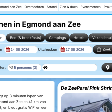
mond aan Zee
Overnachten
Strand
Zien & doen
Evenementen
Prakt
nen in Egmond aan Zee
en
Bed (& breakfasts)
Campings
Hotels
Vakantiehu
en
Uitchecken
Zoek 
nten:
De ZeeParel Pink Shr
gt op 3 minuten lopen van
mond aan Zee en 41 km van
 en biedt gratis WiFi en een