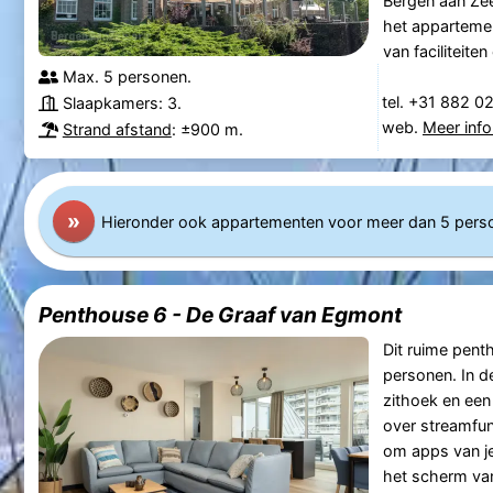
Bergen aan Zee
het appartemen
van faciliteiten 
Max. 5 personen.
tel. +31 882 0
Slaapkamers: 3.
web.
Meer info
Strand afstand
: ±900 m.
»
Hieronder ook appartementen voor meer dan 5 pers
Penthouse 6 - De Graaf van Egmont
Dit ruime pent
personen. In d
zithoek en een
over streamfun
om apps van je 
het scherm van 