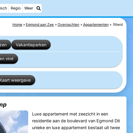
isch
Regio
Weer
Home
Egmond aan Zee
Overnachten
Appartementen
filterd
izen
Vakantieparken
en vind
Kaart weergave
imp
Luxe appartement met zeezicht in een
residentie aan de boulevard van Egmond Dit
unieke en luxe appartement bestaat uit twee