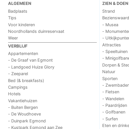
ALGEMEEN
ZIEN & DOEN
Badplaats
Strand
Tips
Bezienswaar
Voor kinderen
- Musea
Noordhollands duinreservaat
- Monumente
Weer
- Uitkijkpunte
Attracties
VERBLIJF
- Speeltuinen
Appartementen
- Minigolfban
- De Graaf van Egmont
Dorpen & Ste
- Landgoed Huize Glory
Natuur
- Zeeparel
Sporten
Bed (& breakfasts)
- Zwembade
Campings
- Fietsen
Hotels
- Wandelen
Vakantiehuizen
- Paardrijden
- Buiten Bergen
- Golfbanen
- De Woudhoeve
- Surfen
- Duinpark Egmond
Eten en drink
- Kustpark Egmond aan Zee