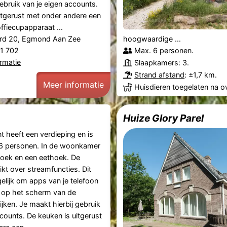
ebruik van je eigen accounts.
itgerust met onder andere een
ffiecupapparaat ...
rd 20, Egmond Aan Zee
hoogwaardige ...
61 702
Max. 6 personen.
rmatie
Slaapkamers: 3.
Strand afstand
: ±1,7 km.
Meer informatie
Huisdieren toegelaten na o
Huize Glory Parel
t heeft een verdieping en is
 6 personen. In de woonkamer
thoek en een eethoek. De
ikt over streamfuncties. Dit
lijk om apps van je telefoon
ct op het scherm van de
kijken. Je maakt hierbij gebruik
counts. De keuken is uitgerust