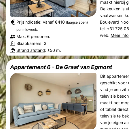
maakt hierbij g
De keuken is u
vaatwasser, ko
Prijsindicatie: Vanaf €410
Boulevard Noo
(laagseizoen)
tel. +31 725 0
.
per midweek
web.
Meer info
Max. 6 personen.
Slaapkamers: 3.
Strand afstand
: ±50 m.
Appartement 6 - De Graaf van Egmont
Dit appartemen
geschikt voor
vind je een zi
televisie besch
maakt het moge
of tablet dire
televisie te be
van je eigen ac