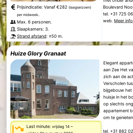
met onder ande
Prijsindicatie: Vanaf €282
Boulevard Noo
(laagseizoen)
tel. +31 725 0
.
per midweek
web.
Meer info
Max. 6 personen.
Slaapkamers: 3.
Strand afstand
: ±50 m.
Huize Glory Granaat
Elegant appart
aan Zee Het v
zich aan de ac
Verscholen tu
bijgebouw het 
huisje in het 
op slechts ong
appartement bi
om te genieten 
Last minute:
–
vrijdag 14
tel. +31 882 0