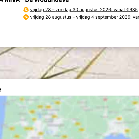
vrijdag 28
–
zondag 30 augustus 2026
: vanaf €635
vrijdag 28 augustus
–
vrijdag 4 september 2026
: va
e