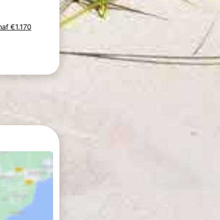
naf €1.170