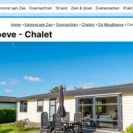
mond aan Zee
Overnachten
Strand
Zien & doen
Evenementen
Prakt
Home
Egmond aan Zee
Overnachten
Chalets
De Woudhoeve
Com
eve - Chalet