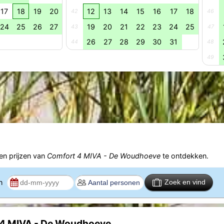
17
18
19
20
12
13
14
15
16
17
18
42
46
24
25
26
27
19
20
21
22
23
24
25
43
47
26
27
28
29
30
31
44
48
49
n prijzen van
Comfort 4 MIVA - De Woudhoeve
te ontdekken.
en
Zoek en vind
t 4 MIVA - De Woudhoeve