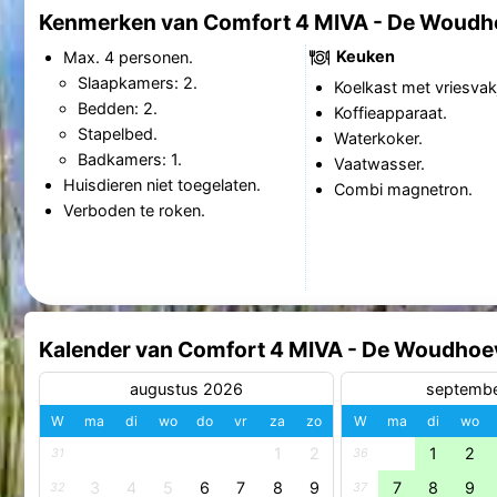
Kenmerken van Comfort 4 MIVA - De Woudh
Keuken
Max. 4 personen.
Slaapkamers: 2.
Koelkast met vriesvak
Bedden: 2.
Koffieapparaat.
Stapelbed.
Waterkoker.
Badkamers: 1.
Vaatwasser.
Huisdieren niet toegelaten.
Combi magnetron.
Verboden te roken.
Kalender van Comfort 4 MIVA - De Woudhoe
augustus 2026
septemb
W
ma
di
wo
do
vr
za
zo
W
ma
di
wo
1
2
1
2
31
36
3
4
5
6
7
8
9
7
8
9
32
37