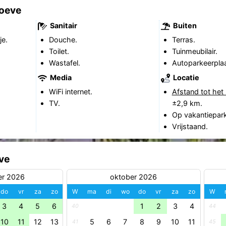
oeve
Sanitair
Buiten
je.
Douche.
Terras.
Toilet.
Tuinmeubilair.
Wastafel.
Autoparkeerplaa
Media
Locatie
WiFi internet.
Afstand tot het 
TV.
±2,9 km.
Op vakantiepark
Vrijstaand.
ve
er 2026
oktober 2026
do
vr
za
zo
W
ma
di
wo
do
vr
za
zo
W
3
4
5
6
1
2
3
4
40
44
10
11
12
13
5
6
7
8
9
10
11
41
45