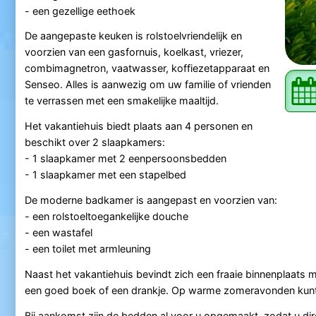
- een gezellige eethoek
De aangepaste keuken is rolstoelvriendelijk en
voorzien van een gasfornuis, koelkast, vriezer,
combimagnetron, vaatwasser, koffiezetapparaat en
Senseo. Alles is aanwezig om uw familie of vrienden
te verrassen met een smakelijke maaltijd.
Het vakantiehuis biedt plaats aan 4 personen en
beschikt over 2 slaapkamers:
- 1 slaapkamer met 2 eenpersoonsbedden
- 1 slaapkamer met een stapelbed
De moderne badkamer is aangepast en voorzien van:
- een rolstoeltoegankelijke douche
- een wastafel
- een toilet met armleuning
Naast het vakantiehuis bevindt zich een fraaie binnenplaats 
een goed boek of een drankje. Op warme zomeravonden kunt u 
Bij aankomst zijn de bedden al voor u opgemaakt, zodat u di