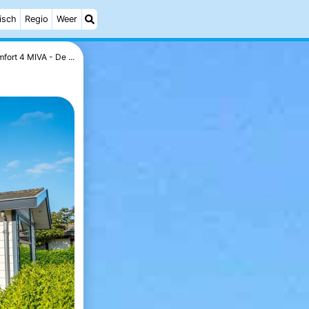
isch
Regio
Weer
fort 4 MIVA - De ...