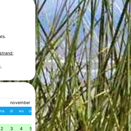
ts.
strand:
.
november 2026
december 2026
ma
di
wo
do
vr
za
zo
W
ma
di
wo
do
vr
z
1
1
2
3
4
49
2
3
4
5
6
7
8
7
8
9
10
11
1
50