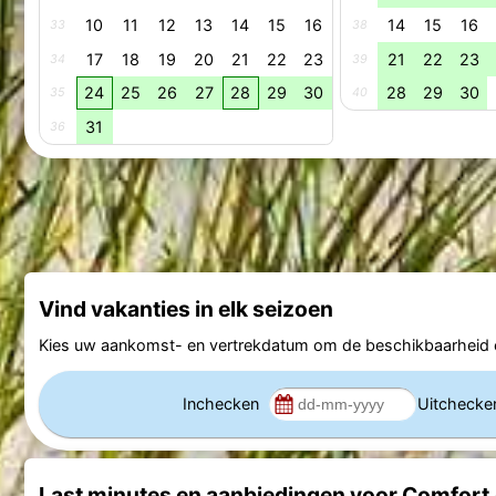
10
11
12
13
14
15
16
14
15
16
33
38
17
18
19
20
21
22
23
21
22
23
34
39
24
25
26
27
28
29
30
28
29
30
35
40
31
36
Vind vakanties in elk seizoen
Kies uw aankomst- en vertrekdatum om de beschikbaarheid e
Inchecken
Uitcheck
Last minutes en aanbiedingen voor Comfor