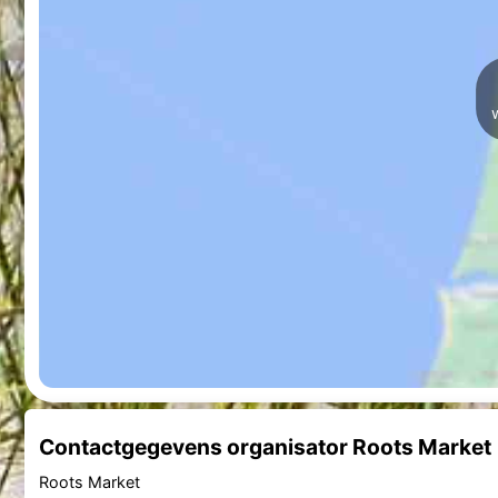
Contactgegevens organisator Roots Market
Roots Market