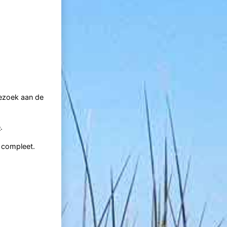
bezoek aan de
e
.
 compleet.