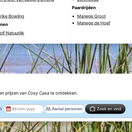
Paardrijden
rike Bowling
Manege Groot
Manege de Hoef
anen
lf Natuurlijk
n prijzen van
Cosy Casa
te ontdekken.
en
Zoek en vind