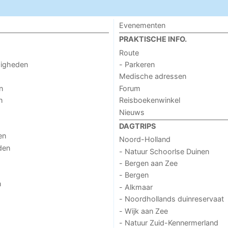
Evenementen
PRAKTISCHE INFO.
Route
digheden
- Parkeren
Medische adressen
n
Forum
n
Reisboekenwinkel
Nieuws
DAGTRIPS
en
Noord-Holland
den
- Natuur Schoorlse Duinen
- Bergen aan Zee
- Bergen
n
- Alkmaar
- Noordhollands duinreservaat
- Wijk aan Zee
- Natuur Zuid-Kennermerland