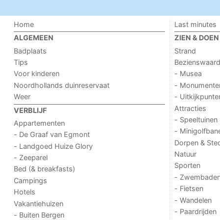
Home
Last minutes
ALGEMEEN
ZIEN & DOEN
Badplaats
Strand
Tips
Bezienswaar
Voor kinderen
- Musea
Noordhollands duinreservaat
- Monumente
Weer
- Uitkijkpunte
Attracties
VERBLIJF
- Speeltuinen
Appartementen
- Minigolfban
- De Graaf van Egmont
Dorpen & Ste
- Landgoed Huize Glory
Natuur
- Zeeparel
Sporten
Bed (& breakfasts)
- Zwembade
Campings
- Fietsen
Hotels
- Wandelen
Vakantiehuizen
- Paardrijden
- Buiten Bergen