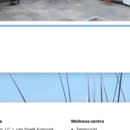
s
Wellness centra
n J.C.J. van Speijk Egmond
Zenmoodz