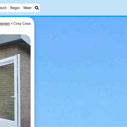
isch
Regio
Weer
menten
Cosy Casa