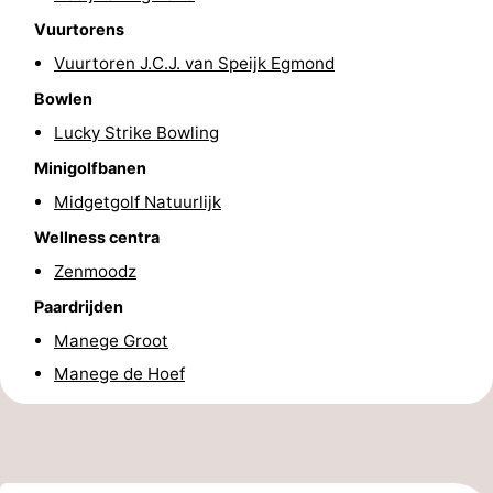
Vuurtorens
Steden
Sporten
Vuurtoren J.C.J. van Speijk Egmond
-
Bowlen
Zwembaden
-
Lucky Strike Bowling
Minigolfbanen
Fietsen
-
Midgetgolf Natuurlijk
Wandelen
-
Wellness centra
Zenmoodz
Paardrijden
-
Paardrijden
Golfbanen
-
Manege Groot
Manege de Hoef
Surfen
Eten
en
Evenementen
drinken
Praktisch