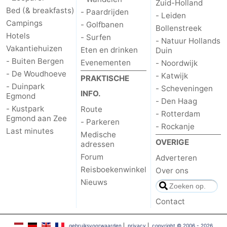
Zuid-Holland
Bed (& breakfasts)
- Paardrijden
- Leiden
Campings
- Golfbanen
Bollenstreek
Hotels
- Surfen
- Natuur Hollands
Vakantiehuizen
Eten en drinken
Duin
- Buiten Bergen
Evenementen
- Noordwijk
- De Woudhoeve
- Katwijk
PRAKTISCHE
- Duinpark
- Scheveningen
INFO.
Egmond
- Den Haag
- Kustpark
Route
- Rotterdam
Egmond aan Zee
- Parkeren
- Rockanje
Last minutes
Medische
OVERIGE
adressen
Forum
Adverteren
Reisboekenwinkel
Over ons
Nieuws
Contact
gebruiksvoorwaarden
|
privacy
|
copyright © 2006 - 2026