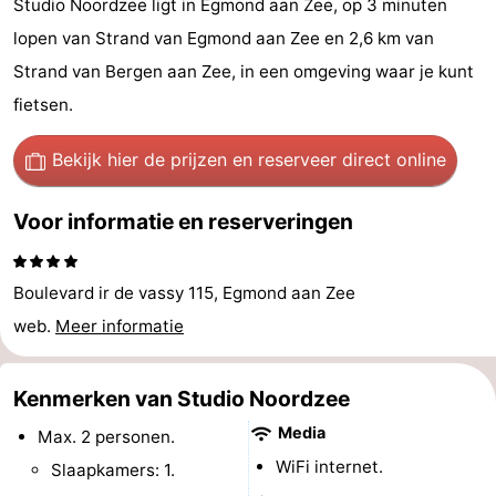
Studio Noordzee ligt in Egmond aan Zee, op 3 minuten
van
Huize
Zeeparel
Bed
lopen van Strand van Egmond aan Zee en 2,6 km van
Strand van Bergen aan Zee, in een omgeving waar je kunt
Egmont
Glory
(&
Campings
fietsen.
breakfasts)
Hotels
Bekijk hier de prijzen
en reserveer direct online
Vakantiehuizen
Voor informatie en reserveringen
-
Buiten
-
Boulevard ir de vassy 115, Egmond aan Zee
web.
Meer informatie
Bergen
De
-
Woudhoeve
Duinpark
-
Kenmerken van Studio Noordzee
Egmond
Kustpark
Last
Media
Max. 2 personen.
WiFi internet.
Slaapkamers: 1.
Egmond
minutes
Strand