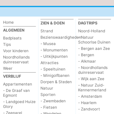
Home
ZIEN & DOEN
DAGTRIPS
ALGEMEEN
Strand
Noord-Holland
Bezienswaardigheden
- Natuur
Badplaats
Schoorlse Duinen
- Musea
Tips
- Bergen aan Zee
- Monumenten
Voor kinderen
- Bergen
- Uitkijkpunten
Noordhollands
- Alkmaar
duinreservaat
Attracties
- Noordhollands
Weer
- Speeltuinen
duinreservaat
- Minigolfbanen
VERBLIJF
- Wijk aan Zee
Dorpen & Steden
Appartementen
- Natuur Zuid-
Natuur
Kennermerland
- De Graaf van
Sporten
Egmont
- Amsterdam
- Zwembaden
- Landgoed Huize
- Haarlem
Glory
- Fietsen
- Zandvoort
- Zeeparel
- Wandelen