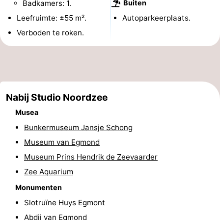
Badkamers: 1.
Buiten
aan
Zien
Leefruimte: ±55 m².
Autoparkeerplaats.
Verboden te roken.
Zee
&
Bezienswaardigheden
doen
-
Musea
-
Nabij Studio Noordzee
Monumenten
-
Musea
Uitkijkpunten
Attracties
Bunkermuseum Jansje Schong
Museum van Egmond
-
Museum Prins Hendrik de Zeevaarder
Speeltuinen
-
Zee Aquarium
Monumenten
Minigolfbanen
Dorpen
Slotruïne Huys Egmont
&
Natuur
Abdij van Egmond