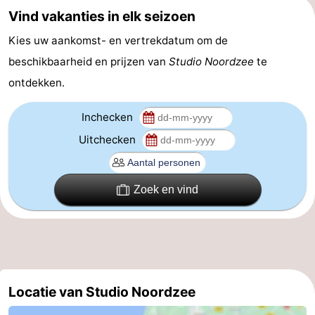
Vind vakanties in elk seizoen
Forum
Kies uw aankomst- en vertrekdatum om de
Route
beschikbaarheid en prijzen van
Studio Noordzee
te
ontdekken.
-
Parkeren
Reisboekenwinkel
Inchecken
Uitchecken
Nieuws
Medische
Zoek en vind
adressen
Regio
Noord-
Holland
-
Locatie van Studio Noordzee
Natuur
-