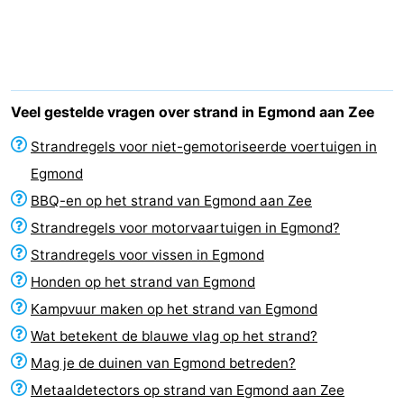
van
Huize
Zeeparel
Bed
Egmont
Glory
(&
Campings
breakfasts)
Hotels
Veel gestelde vragen over strand in Egmond aan Zee
Vakantiehuizen
Strandregels voor niet-gemotoriseerde voertuigen in
Egmond
-
BBQ-en op het strand van Egmond aan Zee
Buiten
-
Strandregels voor motorvaartuigen in Egmond?
Strandregels voor vissen in Egmond
Bergen
De
-
Honden op het strand van Egmond
Woudhoeve
Duinpark
-
Kampvuur maken op het strand van Egmond
Wat betekent de blauwe vlag op het strand?
Egmond
Kustpark
Last
Mag je de duinen van Egmond betreden?
Egmond
minutes
Strand
Metaaldetectors op strand van Egmond aan Zee