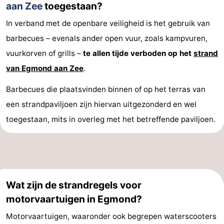
aan Zee
toegestaan?
Schoorlse
Bergen
-
In verband met de openbare veiligheid is het gebruik van
barbecues – evenals ander open vuur, zoals kampvuren,
Duinen
aan
Bergen
-
vuurkorven of grills –
te allen tijde verboden op het
strand
Zee
Alkmaar
-
van Egmond aan Zee
.
Noordhollands
-
Barbecues die plaatsvinden binnen of op het terras van
een strandpaviljoen zijn hiervan uitgezonderd en wel
duinreservaat
Wijk
-
toegestaan, mits in overleg met het betreffende paviljoen.
aan
Natuur
-
Zee
Zuid-
Amsterdam
-
Kennermerland
Haarlem
-
Wat zijn de strandregels voor
Zandvoort
Zuid-
motorvaartuigen in Egmond?
Motorvaartuigen, waaronder ook begrepen waterscooters
Holland
-