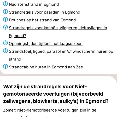
Nudistenstrand in Egmond
Steden
Sporten
Strandregels voor paarden in Egmond
-
Douches op het strand van Egmond
Strandregels voor kanoën, vliegeren, deltavliegen in
Zwembaden
-
Egmond?
Fietsen
-
Openingstijden tijdens het laagseizoen
Strandstoel, ligbed, parasol en/of windscherm huren op
Wandelen
-
strand
Paardrijden
-
Strandcabine huren in Egmond aan Zee
Golfbanen
-
Wat zijn de strandregels voor Niet-
Surfen
Eten
gemotoriseerde voertuigen (bijvoorbeeld
zeilwagens, blowkarts, sulky’s) in Egmond?
en
Evenementen
Zomer: Niet-gemotoriseerde voertuigen zijn in de
drinken
Praktisch