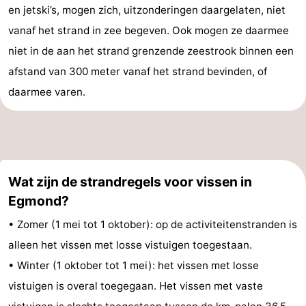
en jetski’s, mogen zich, uitzonderingen daargelaten, niet
Leiden
Bollenstreek
vanaf het strand in zee begeven. Ook mogen ze daarmee
niet in de aan het strand grenzende zeestrook binnen een
-
afstand van 300 meter vanaf het strand bevinden, of
Natuur
-
daarmee varen.
Hollands
Noordwijk
-
Duin
Katwijk
-
Scheveningen
-
Wat zijn de strandregels voor vissen in
Egmond?
Den
-
• Zomer (1 mei tot 1 oktober): op de activiteitenstranden is
Haag
Rotterdam
-
alleen het vissen met losse vistuigen toegestaan.
• Winter (1 oktober tot 1 mei): het vissen met losse
Rockanje
Weer
vistuigen is overal toegegaan. Het vissen met vaste
Contact