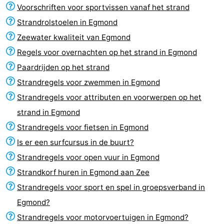
Voorschriften voor sportvissen vanaf het strand
aan
Zien
Strandrolstoelen in Egmond
Zee
&
Bezienswaardigheden
Zeewater kwaliteit van Egmond
Regels voor overnachten op het strand in Egmond
doen
-
Paardrijden op het strand
Musea
-
Strandregels voor zwemmen in Egmond
Strandregels voor attributen en voorwerpen op het
Monumenten
-
strand in Egmond
Uitkijkpunten
Attracties
Strandregels voor fietsen in Egmond
Is er een surfcursus in de buurt?
-
Strandregels voor open vuur in Egmond
Speeltuinen
-
Strandkorf huren in Egmond aan Zee
Strandregels voor sport en spel in groepsverband in
Minigolfbanen
Dorpen
Egmond?
&
Natuur
Strandregels voor motorvoertuigen in Egmond?