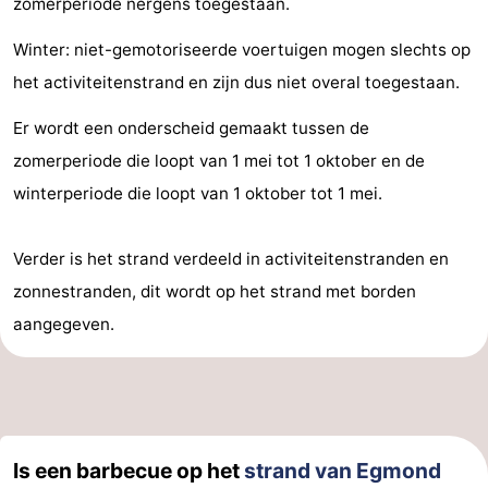
zomerperiode nergens toegestaan.
Forum
Winter: niet-gemotoriseerde voertuigen mogen slechts op
Route
het activiteitenstrand en zijn dus niet overal toegestaan.
Er wordt een onderscheid gemaakt tussen de
-
zomerperiode die loopt van 1 mei tot 1 oktober en de
Parkeren
Reisboekenwinkel
winterperiode die loopt van 1 oktober tot 1 mei.
Nieuws
Verder is het strand verdeeld in activiteitenstranden en
Medische
zonnestranden, dit wordt op het strand met borden
aangegeven.
adressen
Regio
Noord-
Holland
-
Is een barbecue op het
strand van Egmond
Natuur
-