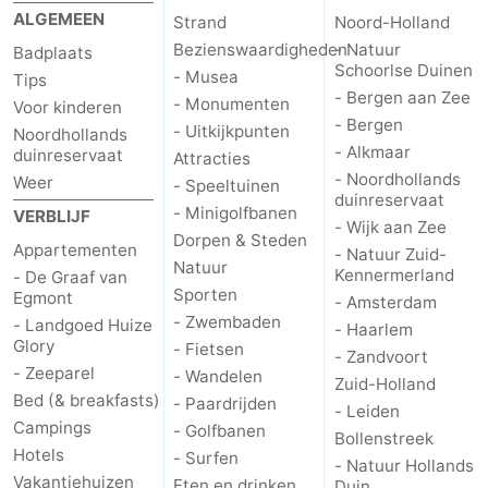
ALGEMEEN
Strand
Noord-Holland
Bezienswaardigheden
- Natuur
Badplaats
Schoorlse Duinen
- Musea
Tips
- Bergen aan Zee
- Monumenten
Voor kinderen
- Bergen
- Uitkijkpunten
Noordhollands
- Alkmaar
duinreservaat
Attracties
- Noordhollands
Weer
- Speeltuinen
duinreservaat
- Minigolfbanen
VERBLIJF
- Wijk aan Zee
Dorpen & Steden
Appartementen
- Natuur Zuid-
Natuur
Kennermerland
- De Graaf van
Sporten
Egmont
- Amsterdam
- Zwembaden
- Landgoed Huize
- Haarlem
Glory
- Fietsen
- Zandvoort
- Zeeparel
- Wandelen
Zuid-Holland
Bed (& breakfasts)
- Paardrijden
- Leiden
Campings
- Golfbanen
Bollenstreek
Hotels
- Surfen
- Natuur Hollands
Vakantiehuizen
Eten en drinken
Duin