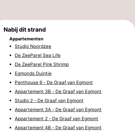
Steden
Sporten
-
Nabij dit strand
Zwembaden
-
Appartementen
Studio Noordzee
Fietsen
-
De ZeeParel Sea Life
Wandelen
-
De ZeeParel Pink Shrimp
Egmonds Duintje
Paardrijden
-
Penthouse 6 - De Graaf van Egmont
Golfbanen
-
Appartement 3B - De Graaf van Egmont
Studio 2 - De Graaf van Egmont
Surfen
Eten
Appartement 3A - De Graaf van Egmont
en
Evenementen
Appartement 2 - De Graaf van Egmont
Appartement 4B - De Graaf van Egmont
drinken
Praktisch