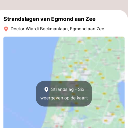
Leiden
Bollenstreek
Strandslagen van Egmond aan Zee
-
Doctor Wiardi Beckmanlaan, Egmond aan Zee
Natuur
-
Hollands
Noordwijk
-
Duin
Katwijk
-
Scheveningen
-
Den
-
Strandslag - Six
weergeven op de kaart
Haag
Rotterdam
-
Rockanje
Weer
Contact