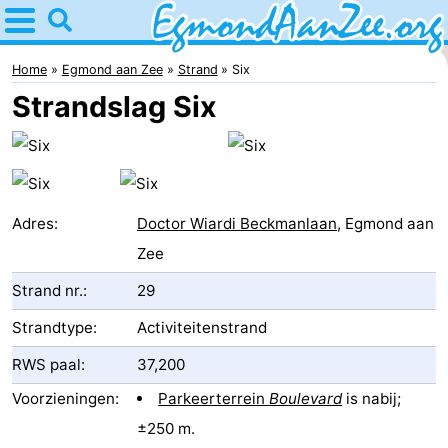
Home
Egmond
Home
Egmond aan Zee
Strand
Six
Strandslag Six
aan
Tips
Zee
Voor
kinderen
Noordhollands
Adres:
Doctor Wiardi Beckmanlaan
, Egmond aan
duinreservaat
Overnachten
Zee
Strand nr.:
29
Appartementen
Strandtype:
Activiteitenstrand
-
RWS paal:
37,200
De
-
Voorzieningen:
Parkeerterrein
Boulevard
is nabij;
Graaf
Landgoed
-
±250 m.