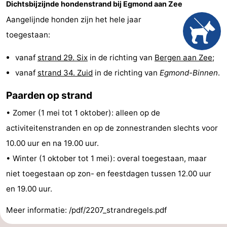
Dichtsbijzijnde hondenstrand bij Egmond aan Zee
aan
Zien
Aangelijnde honden zijn het hele jaar
toegestaan:
Zee
&
Bezienswaardigheden
vanaf
strand 29. Six
in de richting van
Bergen aan Zee
;
doen
-
vanaf
strand 34. Zuid
in de richting van
Egmond-Binnen
.
Musea
-
Paarden op strand
Monumenten
-
• Zomer (1 mei tot 1 oktober): alleen op de
Uitkijkpunten
Attracties
activiteitenstranden en op de zonnestranden slechts voor
10.00 uur en na 19.00 uur.
-
• Winter (1 oktober tot 1 mei): overal toegestaan, maar
Speeltuinen
-
niet toegestaan op zon- en feestdagen tussen 12.00 uur
en 19.00 uur.
Minigolfbanen
Dorpen
Meer informatie: /pdf/2207_strandregels.pdf
&
Natuur