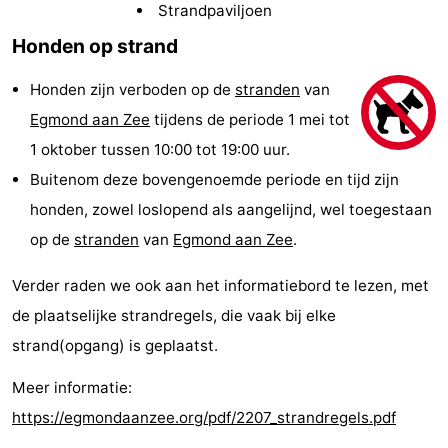
Strandpaviljoen
van
Huize
Zeeparel
Bed
Honden op strand
Egmont
Glory
(&
Campings
Honden zijn verboden op de
stranden
van
breakfasts)
Hotels
Egmond aan Zee
tijdens de periode 1 mei tot
1 oktober tussen 10:00 tot 19:00 uur.
Vakantiehuizen
Buitenom deze bovengenoemde periode en tijd zijn
-
honden, zowel loslopend als aangelijnd, wel toegestaan
op de
stranden
van
Egmond aan Zee
.
Buiten
-
Verder raden we ook aan het informatiebord te lezen, met
Bergen
De
-
de plaatselijke strandregels, die vaak bij elke
Woudhoeve
Duinpark
-
strand(opgang) is geplaatst.
Egmond
Kustpark
Last
Meer informatie:
https://egmondaanzee.org/pdf/2207_strandregels.pdf
Egmond
minutes
Strand