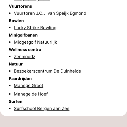
Vuurtorens
Schoorlse
Bergen
-
Vuurtoren J.C.J. van Speijk Egmond
Bowlen
Duinen
aan
Bergen
-
Lucky Strike Bowling
Zee
Alkmaar
-
Minigolfbanen
Midgetgolf Natuurlijk
Noordhollands
-
Wellness centra
Zenmoodz
duinreservaat
Wijk
-
Natuur
Bezoekerscentrum De Duinheide
aan
Natuur
-
Paardrijden
Manege Groot
Zee
Zuid-
Amsterdam
-
Manege de Hoef
Kennermerland
Haarlem
-
Surfen
Surfschool Bergen aan Zee
Zandvoort
Zuid-
Holland
-