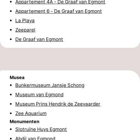
Appartement 4A - De Graaf van Egmont
Forum
Appartement 6 - De Graaf van Egmont
La Playa
Route
Zeeparel
-
De Graaf van Egmont
Parkeren
Reisboekenwinkel
Nieuws
Musea
Medische
Bunkermuseum Jansje Schong
adressen
Regio
Museum van Egmond
Museum Prins Hendrik de Zeevaarder
Noord-
Zee Aquarium
Monumenten
Holland
-
Slotruïne Huys Egmont
Natuur
-
Abdij van Egmond