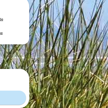
de
ee