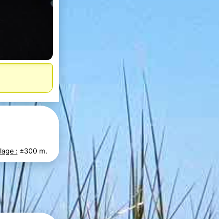
lage :
±300 m.