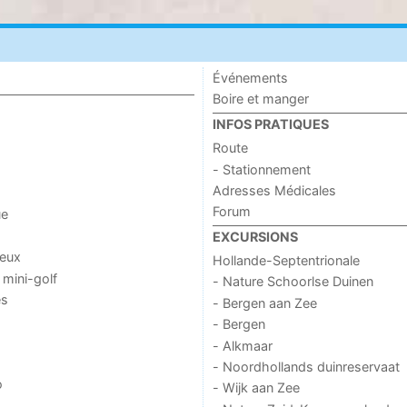
Événements
Boire et manger
INFOS PRATIQUES
Route
- Stationnement
Adresses Médicales
Forum
ue
EXCURSIONS
jeux
Hollande-Septentrionale
 mini-golf
- Nature Schoorlse Duinen
es
- Bergen aan Zee
- Bergen
- Alkmaar
- Noordhollands duinreservaat
o
- Wijk aan Zee