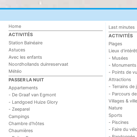
Home
Last minutes
ACTIVITÉS
ACTIVITÉS
Station Balnéaire
Plages
Astuces
Lieux d'intérêt
Avec les enfants
- Musées
Noordhollands duinreservaat
- Monuments
Météo
- Points de v
Attractions
PASSER LA NUIT
- Terrains de 
Appartements
- Parcours de
- De Graaf van Egmont
Villages & vill
- Landgoed Huize Glory
Nature
- Zeeparel
Sports
Campings
- Piscines
Chambre d'hôtes
- Faire du vél
Chaumières
- Randonnée