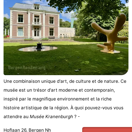
Zee
Voir
et
Lieux
faire
d'intérêt
-
Musées
-
Monuments
-
Points
Attractions
Une combinaison unique d'art, de culture et de nature. Ce
de
-
musée est un trésor d'art moderne et contemporain,
inspiré par le magnifique environnement et la riche
vue
Terrains
-
histoire artistique de la région. À quoi pouvez-vous vous
de
Parcours
Villages
attendre au
Musée Kranenburgh
? -
jeux
de
&
Nature
Hoflaan 26, Bergen Nh