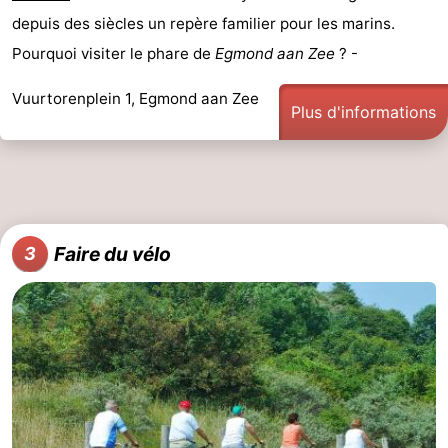
depuis des siècles un repère familier pour les marins.
manger
Pratiques
Pourquoi visiter le phare de
Egmond aan Zee
? -
Forum
Vuurtorenplein 1, Egmond aan Zee
Plus d'informations
Route
-
Stationnement
Adresses
Faire du vélo
3
Médicales
Région
Hollande-
Septentrionale
-
Nature
-
Schoorlse
Bergen
-