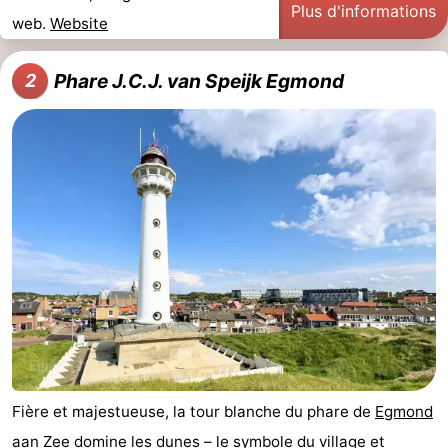
Plus d'informations
web.
Website
mini-
villes
Sports
golf
-
Phare J.C.J. van Speijk Egmond
2
Piscines
-
Faire
-
du
Randonnée
-
vélo
Équitation
-
Terrains
-
de
Surfen
-
golf
Peche
Boire
Fière et majestueuse, la tour blanche du phare de
Egmond
Sportive
et
Événements
aan Zee
domine les dunes – le symbole du village et