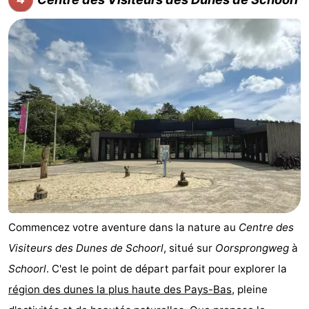
-
Nature
-
Hollands
Noordwijk
-
Duin
Katwijk
-
Scheveningen
-
La
-
Haye
Rotterdam
-
Commencez votre aventure dans la nature au
Centre des
Rockanje
Météo
Visiteurs des Dunes de Schoorl
, situé sur
Oorsprongweg
à
Schoorl
. C'est le point de départ parfait pour explorer la
Contact
région des dunes la plus haute des Pays-Bas
, pleine