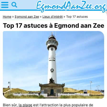
Home
Egmond
Home
Egmond aan Zee
Lieux d'intérêt
Top 17 astuces
Top 17 astuces à Egmond aan Zee
aan
Astuces
Zee
Avec
les
Noordhollands
enfants
duinreservaat
Passer
la
Appartements
nuit
-
De
-
Graaf
Landgoed
-
Bien sûr,
la plage
est l'attraction la plus populaire de