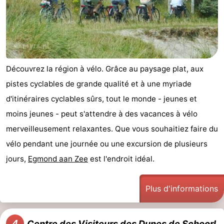
Duinen
aan
Bergen
-
Zee
Alkmaar
-
Noordhollands
-
Découvrez la région à vélo. Grâce au paysage plat, aux
duinreservaat
Wijk
-
pistes cyclables de grande qualité et à une myriade
d'itinéraires cyclables sûrs, tout le monde - jeunes et
aan
Nature
-
moins jeunes - peut s'attendre à des vacances à vélo
Zee
Zuid-
Amsterdam
-
merveilleusement relaxantes. Que vous souhaitiez faire du
vélo pendant une journée ou une excursion de plusieurs
Kennermerland
Haarlem
-
jours,
Egmond aan Zee
est l'endroit idéal.
Zandvoort
Hollande-
Plus d'informations
Méridionale
-
Leiden
Bollenstreek
4
Centre des Visiteurs des Dunes de Schoorl