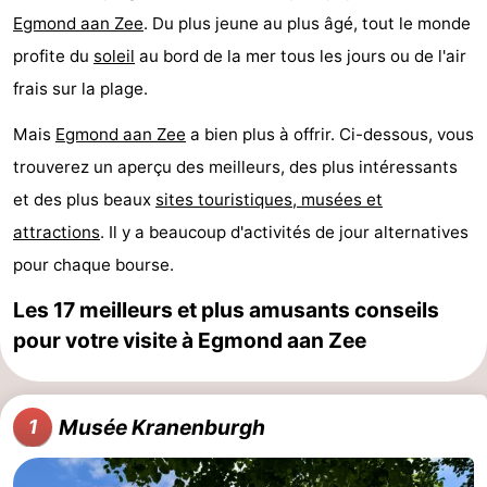
Egmond aan Zee
. Du plus jeune au plus âgé, tout le monde
van
Huize
Zeeparel
Campings
profite du
soleil
au bord de la mer tous les jours ou de l'air
Egmont
Glory
Chambre
frais sur la plage.
d'hôtes
Chaumières
Mais
Egmond aan Zee
a bien plus à offrir. Ci-dessous, vous
trouverez un aperçu des meilleurs, des plus intéressants
-
et des plus beaux
sites touristiques, musées et
Buiten
-
attractions
. Il y a beaucoup d'activités de jour alternatives
pour chaque bourse.
Bergen
De
-
Les 17 meilleurs et plus amusants conseils
Woudhoeve
Duinpark
-
pour votre visite à Egmond aan Zee
Egmond
Kustpark
Hôtels
Egmond
Last
Musée Kranenburgh
1
aan
minutes
Plages