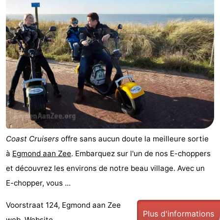
Zee
Voir
et
Lieux
faire
d'intérêt
-
Musées
-
Monuments
-
Points
Attractions
Coast Cruisers
offre sans aucun doute la meilleure sortie
de
-
à
Egmond aan Zee
. Embarquez sur l'un de nos E-choppers
vue
Terrains
-
et découvrez les environs de notre beau village. Avec un
E-chopper, vous ...
de
Parcours
Villages
Voorstraat 124, Egmond aan Zee
jeux
de
&
Nature
Plus d'informations
web.
Website