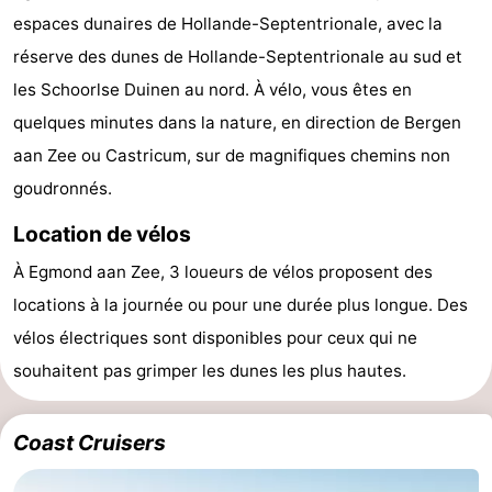
espaces dunaires de Hollande-Septentrionale, avec la
van
Huize
Zeeparel
Campings
réserve des dunes de Hollande-Septentrionale au sud et
Egmont
Glory
Chambre
les Schoorlse Duinen au nord. À vélo, vous êtes en
quelques minutes dans la nature, en direction de Bergen
d'hôtes
Chaumières
aan Zee ou Castricum, sur de magnifiques chemins non
-
goudronnés.
Buiten
-
Location de vélos
À Egmond aan Zee, 3 loueurs de vélos proposent des
Bergen
De
-
locations à la journée ou pour une durée plus longue. Des
Woudhoeve
Duinpark
-
vélos électriques sont disponibles pour ceux qui ne
souhaitent pas grimper les dunes les plus hautes.
Egmond
Kustpark
Hôtels
Egmond
Last
Coast Cruisers
aan
minutes
Plages