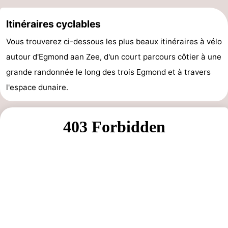
manger
Pratiques
Itinéraires cyclables
Forum
Vous trouverez ci-dessous les plus beaux itinéraires à vélo
autour d'Egmond aan Zee, d'un court parcours côtier à une
Route
grande randonnée le long des trois Egmond et à travers
-
l'espace dunaire.
Stationnement
Adresses
Médicales
Région
Hollande-
Septentrionale
-
Nature
-
Schoorlse
Bergen
-