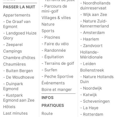
- Noordhollands
- Parcours de
PASSER LA NUIT
duinreservaat
mini-golf
- Wijk aan Zee
Appartements
Villages & villes
- Nature Zuid-
- De Graaf van
Nature
Kennermerland
Egmont
Sports
- Amsterdam
- Landgoed Huize
- Piscines
Glory
- Haarlem
- Faire du vélo
- Zeeparel
- Zandvoort
- Randonnée
Campings
Hollande-
- Équitation
Méridionale
Chambre d'hôtes
- Terrains de golf
- Leiden
Chaumières
- Surfen
Bollenstreek
- Buiten Bergen
- Peche Sportive
- Nature Hollands
- De Woudhoeve
Duin
Événements
- Duinpark
- Noordwijk
Egmond
Boire et manger
- Katwijk
- Kustpark
INFOS
Egmond aan Zee
- Scheveningen
PRATIQUES
Hôtels
- La Haye
Last minutes
Route
- Rotterdam