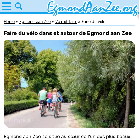
Home
Egmond
Home
Egmond aan Zee
Voir et faire
Faire du vélo
Faire du vélo dans et autour de Egmond aan Zee
aan
Astuces
Zee
Avec
les
Noordhollands
enfants
duinreservaat
Passer
la
Appartements
nuit
-
De
-
Graaf
Landgoed
-
Egmond aan Zee se situe au cœur de l'un des plus beaux