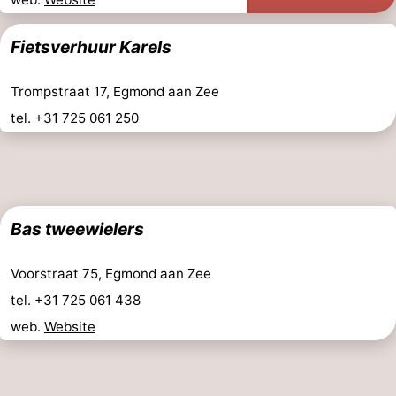
mini-
villes
Sports
Fietsverhuur Karels
golf
-
Trompstraat 17, Egmond aan Zee
Piscines
-
tel. +31 725 061 250
Faire
-
du
Randonnée
-
vélo
Équitation
-
Bas tweewielers
Terrains
-
Voorstraat 75, Egmond aan Zee
tel. +31 725 061 438
de
Surfen
-
web.
Website
golf
Peche
Boire
Sportive
et
Événements