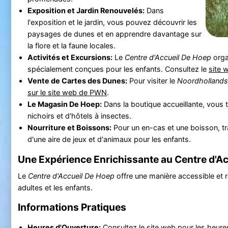
Exposition et Jardin Renouvelés:
Dans
l'exposition et le jardin, vous pouvez découvrir les
paysages de dunes et en apprendre davantage sur
la flore et la faune locales.
Activités et Excursions:
Le
Centre d'Accueil De Hoep
orga
spécialement conçues pour les enfants. Consultez le
site 
Vente de Cartes des Dunes:
Pour visiter le
Noordhollands
sur le site web de PWN
.
Le Magasin De Hoep:
Dans la boutique accueillante, vous 
nichoirs et d'hôtels à insectes.
Nourriture et Boissons:
Pour un en-cas et une boisson, tr
d'une aire de jeux et d'animaux pour les enfants.
Une Expérience Enrichissante au Centre d'A
Le
Centre d'Accueil De Hoep
offre une manière accessible et rel
adultes et les enfants.
Informations Pratiques
Heures d'Ouverture:
Consultez le site web
pour les heures