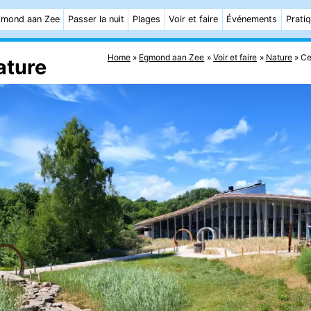
mond aan Zee
Passer la nuit
Plages
Voir et faire
Événements
Prati
Home
Egmond aan Zee
Voir et faire
Nature
Ce
ature