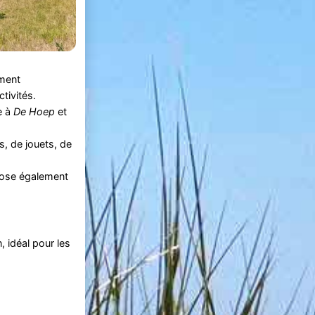
ement
tivités.
e à
De Hoep
et
s, de jouets, de
spose également
, idéal pour les