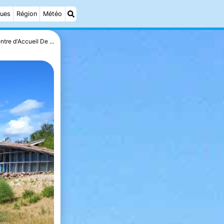
ques
Région
Météo
ntre d'Accueil De ...