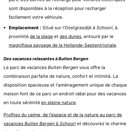
sont disponibles à la réception pour recharger
Duinen
aan
Bergen
-
facilement votre véhicule.
Zee
Alkmaar
-
Emplacement :
Situé sur l'
Oostgrasdijk
à
Schoorl
, à
Noordhollands
-
proximité
de la plage
et
des dunes
, entouré par le
magnifique paysage de la Hollande-Septentrionale
.
duinreservaat
Wijk
-
Des vacances relaxantes à
Buiten Bergen
aan
Nature
-
Le parc de vacances
Buiten Bergen
vous offre la
Zee
Zuid-
Amsterdam
-
combinaison parfaite de nature, confort et intimité. La
disposition spacieuse et l'aménagement unique de chaque
Kennermerland
Haarlem
-
maison font de ce parc un endroit idéal pour des vacances
Zandvoort
Hollande-
en toute sérénité
en pleine nature
.
Profitez du calme, de l'espace et de la nature au parc de
Méridionale
-
vacances
Buiten Bergen
à
Schoorl
et découvrez le charme
Leiden
Bollenstreek