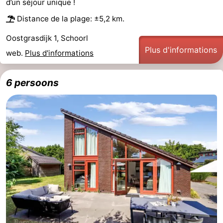
d’un séjour unique !
-
Distance de la plage: ±5,2 km.
Oostgrasdijk 1, Schoorl
Nature
-
Plus d'informations
web.
Plus d'informations
Hollands
Noordwijk
-
6 persoons
Duin
Katwijk
-
Scheveningen
-
La
-
Haye
Rotterdam
-
Rockanje
Météo
Contact