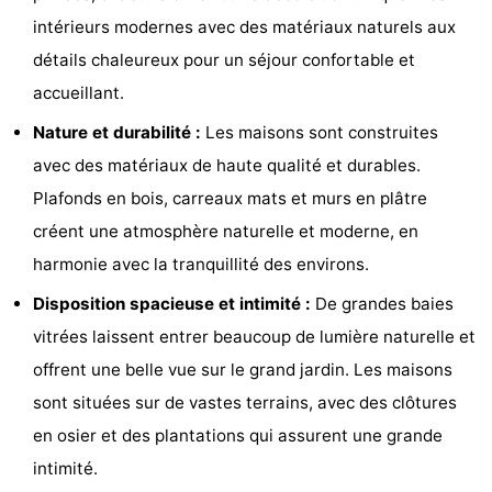
intérieurs modernes avec des matériaux naturels aux
mini-
villes
Sports
détails chaleureux pour un séjour confortable et
golf
-
accueillant.
Piscines
-
Nature et durabilité :
Les maisons sont construites
avec des matériaux de haute qualité et durables.
Faire
-
Plafonds en bois, carreaux mats et murs en plâtre
du
Randonnée
-
créent une atmosphère naturelle et moderne, en
harmonie avec la tranquillité des environs.
vélo
Équitation
-
Disposition spacieuse et intimité :
De grandes baies
Terrains
-
vitrées laissent entrer beaucoup de lumière naturelle et
offrent une belle vue sur le grand jardin. Les maisons
de
Surfen
-
sont situées sur de vastes terrains, avec des clôtures
golf
Peche
Boire
en osier et des plantations qui assurent une grande
intimité.
Sportive
et
Événements