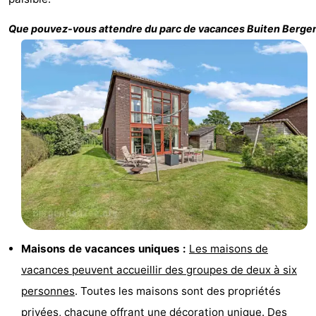
Zee
Voir
Que pouvez-vous attendre du parc de vacances
Buiten Berge
et
Lieux
faire
d'intérêt
-
Musées
-
Monuments
-
Points
Attractions
de
-
vue
Terrains
-
Maisons de vacances uniques :
Les maisons de
vacances peuvent accueillir des groupes de deux à six
de
Parcours
Villages
personnes
. Toutes les maisons sont des propriétés
jeux
de
&
Nature
privées, chacune offrant une décoration unique. Des