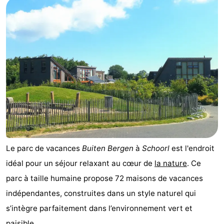
van
Huize
Zeeparel
Campings
Egmont
Glory
Chambre
d'hôtes
Chaumières
-
Buiten
-
Bergen
De
-
Woudhoeve
Duinpark
-
Le parc de vacances
Buiten Bergen
à
Schoorl
est l'endroit
idéal pour un séjour relaxant au cœur de
la nature
. Ce
Egmond
Kustpark
Hôtels
parc à taille humaine propose 72 maisons de vacances
Egmond
Last
indépendantes, construites dans un style naturel qui
s’intègre parfaitement dans l’environnement vert et
aan
minutes
Plages
paisible.