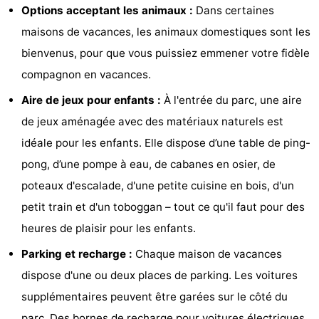
Options acceptant les animaux :
Dans certaines
manger
Pratiques
maisons de vacances, les animaux domestiques sont les
bienvenus, pour que vous puissiez emmener votre fidèle
Forum
compagnon en vacances.
Route
Aire de jeux pour enfants :
À l'entrée du parc, une aire
-
de jeux aménagée avec des matériaux naturels est
idéale pour les enfants. Elle dispose d’une table de ping-
Stationnement
Adresses
pong, d’une pompe à eau, de cabanes en osier, de
Médicales
Région
poteaux d'escalade, d'une petite cuisine en bois, d'un
petit train et d'un toboggan – tout ce qu'il faut pour des
Hollande-
heures de plaisir pour les enfants.
Septentrionale
-
Parking et recharge :
Chaque maison de vacances
dispose d'une ou deux places de parking. Les voitures
Nature
-
supplémentaires peuvent être garées sur le côté du
Schoorlse
Bergen
-
parc. Des bornes de recharge pour voitures électriques