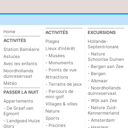
Home
ACTIVITÉS
EXCURSIONS
ACTIVITÉS
Plages
Hollande-
Septentrionale
Lieux d'intérêt
Station Balnéaire
- Nature
- Musées
Astuces
Schoorlse Duinen
- Monuments
Avec les enfants
- Bergen aan Zee
- Points de vue
Noordhollands
- Bergen
duinreservaat
Attractions
- Alkmaar
Météo
- Terrains de jeux
- Noordhollands
- Parcours de
PASSER LA NUIT
duinreservaat
mini-golf
- Wijk aan Zee
Appartements
Villages & villes
- Nature Zuid-
- De Graaf van
Nature
Kennermerland
Egmont
Sports
- Amsterdam
- Landgoed Huize
- Piscines
Glory
- Haarlem