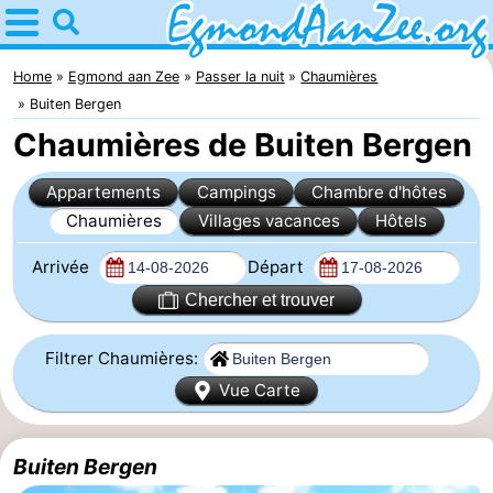
Home
Egmond
Home
Egmond aan Zee
Passer la nuit
Chaumières
Buiten Bergen
aan
Astuces
Chaumières de Buiten Bergen
Zee
Avec
Appartements
Campings
Chambre d'hôtes
Chaumières
Villages vacances
Hôtels
les
Noordhollands
Arrivée
Départ
enfants
duinreservaat
Passer
Chercher et trouver
la
Appartements
Filtrer Chaumières:
nuit
-
Vue Carte
De
-
Buiten Bergen
Graaf
Landgoed
-