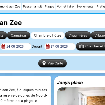
mond aan Zee
Passer la nuit
Plages
Voir et faire
Événements
Prati
an Zee
ts
Campings
Chambre d'hôtes
Chaumières
Villag
Départ
Chercher et 
Vue Carte
Joeys place
 aan Zee, à quelques minutes
la réserve de dunes de Noord-
0 mètres de la plage, le