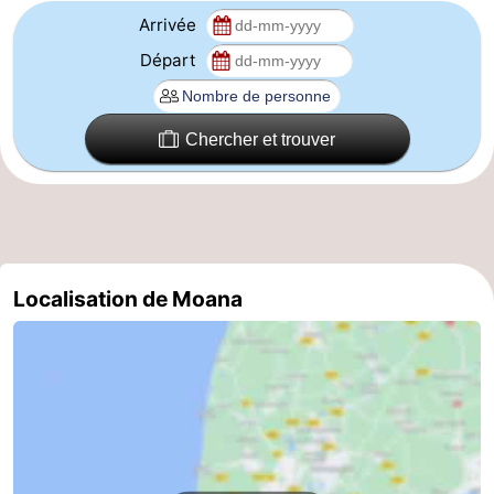
Arrivée
manger
Pratiques
Départ
Forum
Route
Chercher et trouver
-
Stationnement
Adresses
Médicales
Région
Localisation de Moana
Hollande-
Septentrionale
-
Nature
-
Schoorlse
Bergen
-