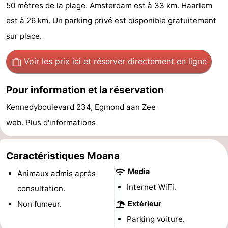
50 mètres de la plage. Amsterdam est à 33 km. Haarlem
van
Huize
Zeeparel
Campings
est à 26 km. Un parking privé est disponible gratuitement
Egmont
Glory
Chambre
sur place.
d'hôtes
Chaumières
Voir les prix ici
et réserver directement en ligne
-
Pour information et la réservation
Buiten
-
Kennedyboulevard 234, Egmond aan Zee
web.
Plus d'informations
Bergen
De
-
Woudhoeve
Duinpark
-
Caractéristiques Moana
Media
Egmond
Kustpark
Hôtels
Animaux admis après
Internet WiFi.
consultation.
Egmond
Last
Non fumeur.
Extérieur
aan
minutes
Plages
Parking voiture.