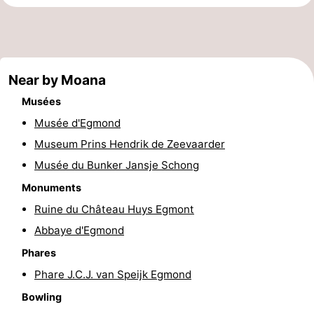
Zee
Voir
et
Lieux
Near by Moana
faire
d'intérêt
-
Musées
Musées
-
Musée d'Egmond
Museum Prins Hendrik de Zeevaarder
Monuments
-
Musée du Bunker Jansje Schong
Points
Attractions
Monuments
de
-
Ruine du Château Huys Egmont
Abbaye d'Egmond
vue
Terrains
-
Phares
de
Parcours
Villages
Phare J.C.J. van Speijk Egmond
Bowling
jeux
de
&
Nature