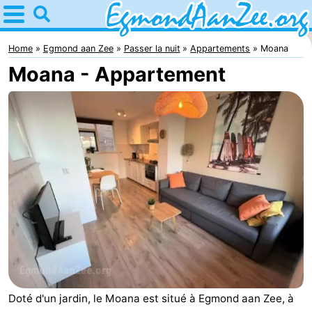
Home
Egmond
Home
Egmond aan Zee
Passer la nuit
Appartements
Moana
Moana - Appartement
aan
Astuces
Zee
Avec
les
Noordhollands
enfants
duinreservaat
Passer
la
Appartements
nuit
-
De
-
Graaf
Landgoed
-
Doté d'un jardin, le Moana est situé à Egmond aan Zee, à