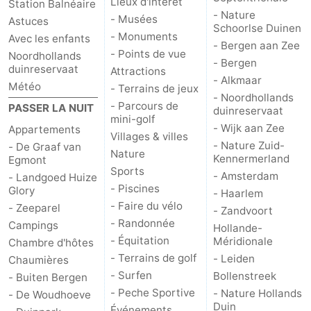
Lieux d'intérêt
Station Balnéaire
- Nature
- Musées
Astuces
Schoorlse Duinen
- Monuments
Avec les enfants
- Bergen aan Zee
- Points de vue
Noordhollands
- Bergen
duinreservaat
Attractions
- Alkmaar
Météo
- Terrains de jeux
- Noordhollands
- Parcours de
PASSER LA NUIT
duinreservaat
mini-golf
- Wijk aan Zee
Appartements
Villages & villes
- Nature Zuid-
- De Graaf van
Nature
Kennermerland
Egmont
Sports
- Amsterdam
- Landgoed Huize
- Piscines
Glory
- Haarlem
- Faire du vélo
- Zeeparel
- Zandvoort
- Randonnée
Campings
Hollande-
- Équitation
Méridionale
Chambre d'hôtes
- Terrains de golf
- Leiden
Chaumières
- Surfen
Bollenstreek
- Buiten Bergen
- Peche Sportive
- Nature Hollands
- De Woudhoeve
Duin
Événements