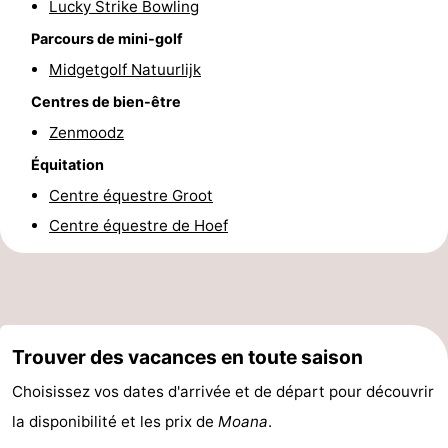
Lucky Strike Bowling
mini-
villes
Sports
Parcours de mini-golf
Midgetgolf Natuurlijk
golf
-
Centres de bien-être
Piscines
-
Zenmoodz
Faire
-
Équitation
Centre équestre Groot
du
Randonnée
-
Centre équestre de Hoef
vélo
Équitation
-
Terrains
-
de
Surfen
-
Trouver des vacances en toute saison
golf
Peche
Boire
Choisissez vos dates d'arrivée et de départ pour découvrir
la disponibilité et les prix de
Moana
.
Sportive
et
Événements