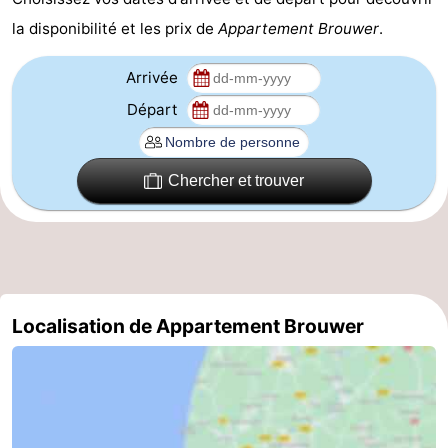
la disponibilité et les prix de
Appartement Brouwer
.
manger
Pratiques
Forum
Arrivée
Départ
Route
-
Chercher et trouver
Stationnement
Adresses
Médicales
Région
Hollande-
Localisation de Appartement Brouwer
Septentrionale
-
Nature
-
Schoorlse
Bergen
-