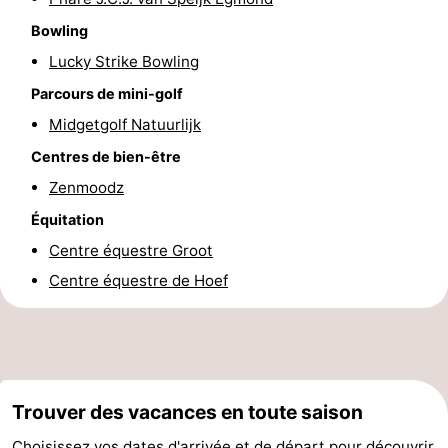
mini-
villes
Sports
Bowling
Lucky Strike Bowling
golf
-
Parcours de mini-golf
Piscines
-
Midgetgolf Natuurlijk
Centres de bien-être
Faire
-
Zenmoodz
du
Randonnée
-
Équitation
Centre équestre Groot
vélo
Équitation
-
Centre équestre de Hoef
Terrains
-
de
Surfen
-
golf
Peche
Boire
Trouver des vacances en toute saison
Sportive
et
Événements
Choisissez vos dates d'arrivée et de départ pour découvrir