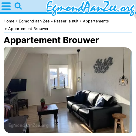
Home
Egmond
Home
Egmond aan Zee
Passer la nuit
Appartements
Appartement Brouwer
aan
Astuces
Appartement Brouwer
Zee
Avec
les
Noordhollands
enfants
duinreservaat
Passer
la
Appartements
nuit
-
De
-
Graaf
Landgoed
-