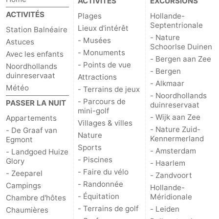
ACTIVITÉS
EXCURSIONS
ACTIVITÉS
Plages
Hollande-
Septentrionale
Lieux d'intérêt
Station Balnéaire
- Nature
- Musées
Astuces
Schoorlse Duinen
- Monuments
Avec les enfants
- Bergen aan Zee
- Points de vue
Noordhollands
- Bergen
duinreservaat
Attractions
- Alkmaar
Météo
- Terrains de jeux
- Noordhollands
- Parcours de
PASSER LA NUIT
duinreservaat
mini-golf
- Wijk aan Zee
Appartements
Villages & villes
- Nature Zuid-
- De Graaf van
Nature
Kennermerland
Egmont
Sports
- Amsterdam
- Landgoed Huize
- Piscines
Glory
- Haarlem
- Faire du vélo
- Zeeparel
- Zandvoort
- Randonnée
Campings
Hollande-
- Équitation
Méridionale
Chambre d'hôtes
- Terrains de golf
- Leiden
Chaumières