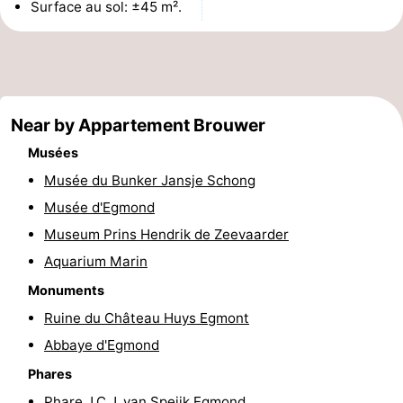
Surface au sol: ±45 m².
Zee
Voir
et
Lieux
faire
d'intérêt
-
Near by Appartement Brouwer
Musées
-
Musées
Musée du Bunker Jansje Schong
Monuments
-
Musée d'Egmond
Points
Attractions
Museum Prins Hendrik de Zeevaarder
Aquarium Marin
de
-
Monuments
vue
Terrains
-
Ruine du Château Huys Egmont
Abbaye d'Egmond
de
Parcours
Villages
Phares
jeux
de
&
Nature
Phare J.C.J. van Speijk Egmond