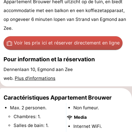
Appartement Brouwer heeft uitzicht op de tuin, en biedt
van
Huize
Zeeparel
Campings
accommodatie met een balkon en een koffiezetapparaat,
op ongeveer 6 minuten lopen van Strand van Egmond aan
Egmont
Glory
Chambre
Zee.
d'hôtes
Chaumières
Voir les prix ici
et réserver directement en ligne
-
Pour information et la réservation
Buiten
-
Dennenlaan 10, Egmond aan Zee
Bergen
De
-
web.
Plus d'informations
Woudhoeve
Duinpark
-
Caractéristiques Appartement Brouwer
Egmond
Kustpark
Hôtels
Max. 2 personen.
Non fumeur.
Egmond
Last
Chambres: 1.
Media
Salles de bain: 1.
Internet WiFi.
aan
minutes
Plages