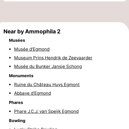
Zee
Voir
et
Lieux
Near by Ammophila 2
faire
d'intérêt
-
Musées
Musées
-
Musée d'Egmond
Museum Prins Hendrik de Zeevaarder
Monuments
-
Musée du Bunker Jansje Schong
Points
Attractions
Monuments
Ruine du Château Huys Egmont
de
-
Abbaye d'Egmond
vue
Terrains
-
Phares
Phare J.C.J. van Speijk Egmond
de
Parcours
Villages
Bowling
jeux
de
&
Nature