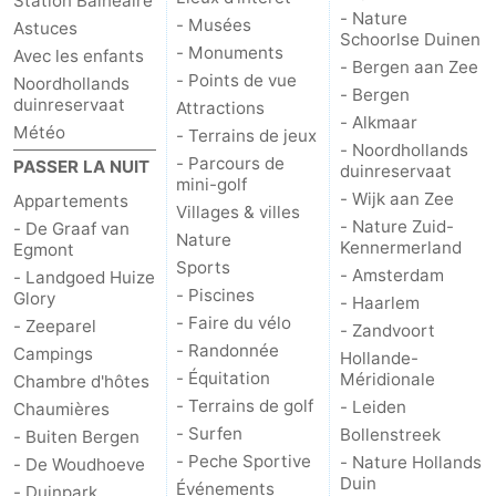
Station Balnéaire
- Nature
- Musées
Astuces
Schoorlse Duinen
- Monuments
Avec les enfants
- Bergen aan Zee
- Points de vue
Noordhollands
- Bergen
duinreservaat
Attractions
- Alkmaar
Météo
- Terrains de jeux
- Noordhollands
- Parcours de
PASSER LA NUIT
duinreservaat
mini-golf
- Wijk aan Zee
Appartements
Villages & villes
- Nature Zuid-
- De Graaf van
Nature
Kennermerland
Egmont
Sports
- Amsterdam
- Landgoed Huize
- Piscines
Glory
- Haarlem
- Faire du vélo
- Zeeparel
- Zandvoort
- Randonnée
Campings
Hollande-
- Équitation
Méridionale
Chambre d'hôtes
- Terrains de golf
- Leiden
Chaumières
- Surfen
Bollenstreek
- Buiten Bergen
- Peche Sportive
- Nature Hollands
- De Woudhoeve
Duin
Événements
- Duinpark