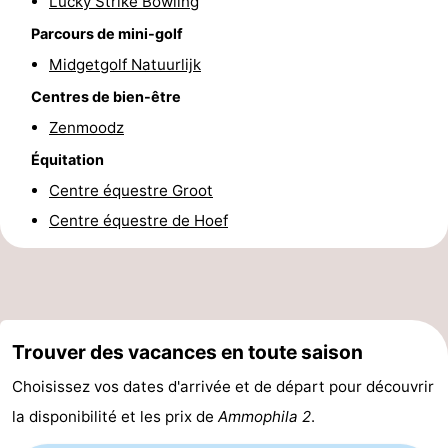
Lucky Strike Bowling
mini-
villes
Sports
Parcours de mini-golf
Midgetgolf Natuurlijk
golf
-
Centres de bien-être
Piscines
-
Zenmoodz
Équitation
Faire
-
Centre équestre Groot
du
Randonnée
-
Centre équestre de Hoef
vélo
Équitation
-
Terrains
-
de
Surfen
-
Trouver des vacances en toute saison
Choisissez vos dates d'arrivée et de départ pour découvrir
golf
Peche
Boire
la disponibilité et les prix de
Ammophila 2
.
Sportive
et
Événements