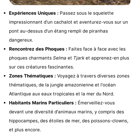
Zee
Voir
Expériences Uniques :
Passez sous le squelette
et
Lieux
impressionnant d'un cachalot et aventurez-vous sur un
pont au-dessus d'un étang rempli de piranhas
faire
d'intérêt
-
dangereux.
Musées
-
Rencontrez des Phoques :
Faites face à face avec les
phoques charmants
Selma
et
Tjark
et apprenez-en plus
Monuments
-
sur ces créatures fascinantes.
Points
Attractions
Zones Thématiques :
Voyagez à travers diverses zones
thématiques, de la jungle amazonienne et l'océan
de
-
Atlantique aux eaux tropicales et la mer du Nord.
vue
Terrains
-
Habitants Marins Particuliers :
Émerveillez-vous
devant une diversité d'animaux marins, y compris des
de
Parcours
Villages
hippocampes, des étoiles de mer, des poissons-clowns,
jeux
de
&
Nature
et plus encore.