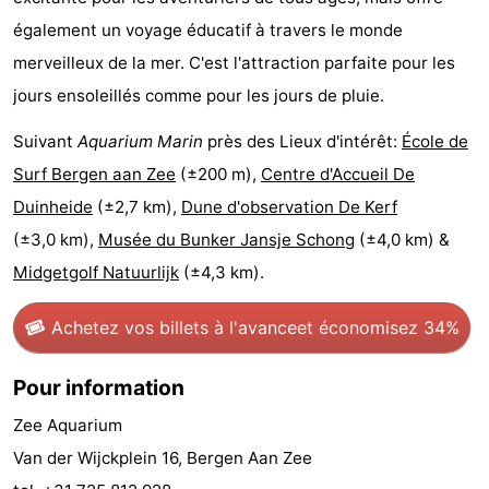
également un voyage éducatif à travers le monde
manger
Pratiques
merveilleux de la mer. C'est l'attraction parfaite pour les
Forum
jours ensoleillés comme pour les jours de pluie.
Route
Suivant
Aquarium Marin
près des Lieux d'intérêt:
École de
Surf Bergen aan Zee
(±200 m),
Centre d'Accueil De
-
Duinheide
(±2,7 km),
Dune d'observation De Kerf
Stationnement
Adresses
(±3,0 km),
Musée du Bunker Jansje Schong
(±4,0 km) &
Midgetgolf Natuurlijk
(±4,3 km).
Médicales
Région
Achetez vos billets à l'avance
et économisez 34%
Hollande-
Septentrionale
-
Pour information
Zee Aquarium
Nature
-
Van der Wijckplein 16, Bergen Aan Zee
Schoorlse
Bergen
-