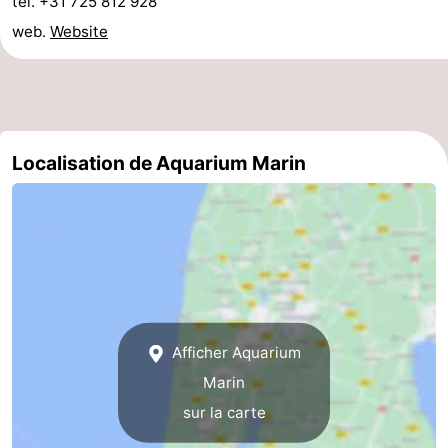
tel. +31 725 812 928
web.
Website
Duinen
aan
Bergen
-
Zee
Alkmaar
-
Noordhollands
-
Localisation de Aquarium Marin
duinreservaat
Wijk
-
aan
Nature
-
Zee
Zuid-
Amsterdam
-
Kennermerland
Haarlem
-
Zandvoort
Hollande-
Afficher Aquarium
Marin
Méridionale
-
sur la carte
Leiden
Bollenstreek