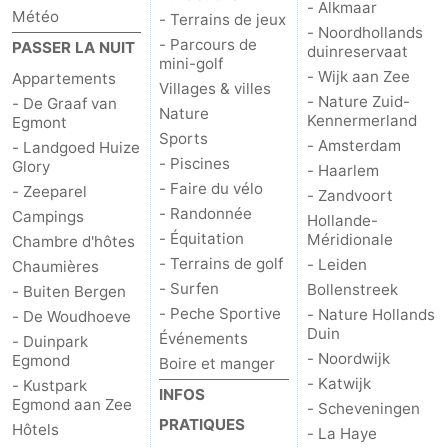
- Alkmaar
Météo
- Terrains de jeux
- Noordhollands
- Parcours de
PASSER LA NUIT
duinreservaat
mini-golf
- Wijk aan Zee
Appartements
Villages & villes
- Nature Zuid-
- De Graaf van
Nature
Kennermerland
Egmont
Sports
- Amsterdam
- Landgoed Huize
- Piscines
Glory
- Haarlem
- Faire du vélo
- Zeeparel
- Zandvoort
- Randonnée
Campings
Hollande-
- Équitation
Méridionale
Chambre d'hôtes
- Terrains de golf
- Leiden
Chaumières
- Surfen
Bollenstreek
- Buiten Bergen
- Peche Sportive
- Nature Hollands
- De Woudhoeve
Duin
Événements
- Duinpark
- Noordwijk
Egmond
Boire et manger
- Katwijk
- Kustpark
INFOS
Egmond aan Zee
- Scheveningen
PRATIQUES
Hôtels
- La Haye