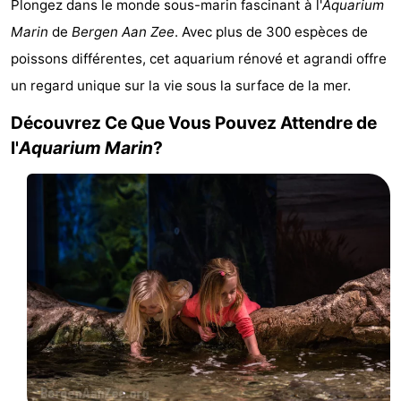
Plongez dans le monde sous-marin fascinant à l'
Aquarium
van
Huize
Zeeparel
Campings
Marin
de
Bergen Aan Zee
. Avec plus de 300 espèces de
poissons différentes, cet aquarium rénové et agrandi offre
Egmont
Glory
Chambre
un regard unique sur la vie sous la surface de la mer.
d'hôtes
Chaumières
Découvrez Ce Que Vous Pouvez Attendre de
-
l'
Aquarium Marin
?
Buiten
-
Bergen
De
-
Woudhoeve
Duinpark
-
Egmond
Kustpark
Hôtels
Egmond
Last
aan
minutes
Plages