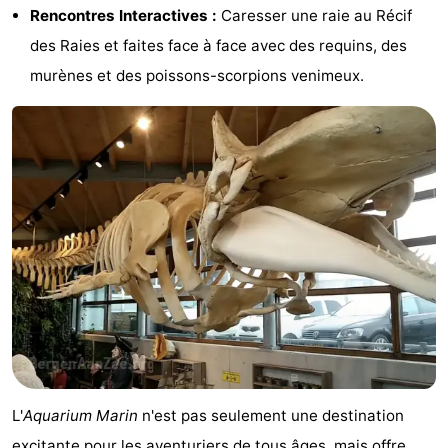
Rencontres Interactives :
Caresser une raie au Récif
mini-
villes
Sports
des Raies et faites face à face avec des requins, des
golf
-
murènes et des poissons-scorpions venimeux.
Piscines
-
Faire
-
du
Randonnée
-
vélo
Équitation
-
Terrains
-
de
Surfen
-
golf
Peche
Boire
L'
Aquarium Marin
n'est pas seulement une destination
Sportive
et
Événements
excitante pour les aventuriers de tous âges, mais offre