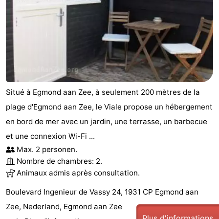
manger
Pratiques
Forum
Route
-
Situé à Egmond aan Zee, à seulement 200 mètres de la
Stationnement
Adresses
plage d'Egmond aan Zee, le Viale propose un hébergement
en bord de mer avec un jardin, une terrasse, un barbecue
Médicales
Région
et une connexion Wi-Fi ...
Hollande-
Max. 2 personen.
Nombre de chambres: 2.
Septentrionale
-
Animaux admis après consultation.
Nature
-
Boulevard Ingenieur de Vassy 24, 1931 CP Egmond aan
Zee, Nederland, Egmond aan Zee
Schoorlse
Bergen
-
Plus d'informations