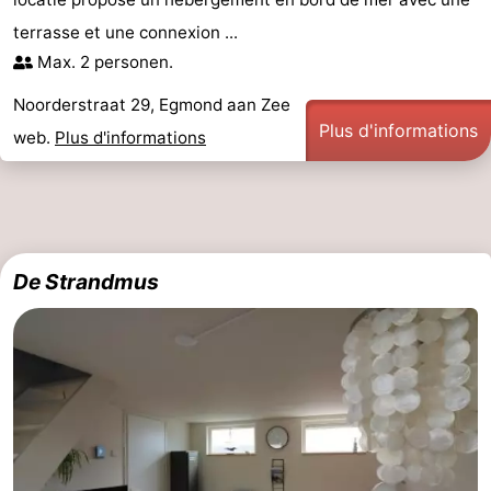
terrasse et une connexion ...
-
Max. 2 personen.
Nature
-
Noorderstraat 29, Egmond aan Zee
Plus d'informations
Hollands
Noordwijk
-
web.
Plus d'informations
Duin
Katwijk
-
Scheveningen
-
De Strandmus
La
-
Haye
Rotterdam
-
Rockanje
Météo
Contact