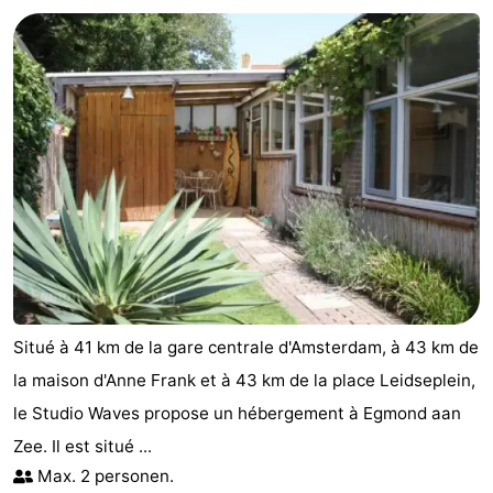
van
Huize
Zeeparel
Campings
Egmont
Glory
Chambre
d'hôtes
Chaumières
-
Buiten
-
Bergen
De
-
Woudhoeve
Duinpark
-
Situé à 41 km de la gare centrale d'Amsterdam, à 43 km de
Egmond
Kustpark
Hôtels
la maison d'Anne Frank et à 43 km de la place Leidseplein,
le Studio Waves propose un hébergement à Egmond aan
Egmond
Last
Zee. Il est situé ...
aan
minutes
Plages
Max. 2 personen.