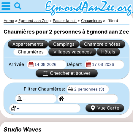
Home
Egmond
Home
Egmond aan Zee
Passer la nuit
Chaumières
filterd
Chaumières pour 2 personnes à Egmond aan Zee
aan
Astuces
Appartements
Campings
Chambre d'hôtes
Zee
Avec
Chaumières
Villages vacances
Hôtels
les
Noordhollands
Arrivée
Départ
enfants
duinreservaat
Passer
Chercher et trouver
la
Appartements
Filtrer Chaumières:
nuit
-
Vue Carte
De
-
Graaf
Landgoed
-
Studio Waves