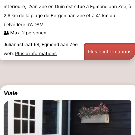
intérieure, l'Aan Zee en Duin est situé à Egmond aan Zee, à
mini-
villes
Sports
2,6 km de la plage de Bergen aan Zee et à 41 km du
golf
-
belvédère d'A'DAM.
Max. 2 personen.
Piscines
-
Julianastraat 68, Egmond aan Zee
Faire
-
Plus d'informations
web.
Plus d'informations
du
Randonnée
-
vélo
Équitation
-
Terrains
-
Viale
de
Surfen
-
golf
Peche
Boire
Sportive
et
Événements