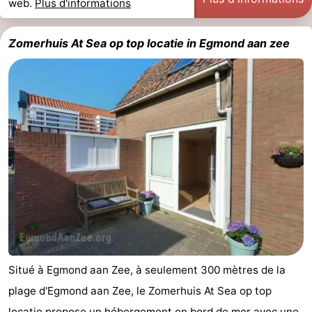
web.
Plus d'informations
Duinen
aan
Bergen
-
Zomerhuis At Sea op top locatie in Egmond aan zee
Zee
Alkmaar
-
Noordhollands
-
duinreservaat
Wijk
-
aan
Nature
-
Zee
Zuid-
Amsterdam
-
Kennermerland
Haarlem
-
Zandvoort
Hollande-
Situé à Egmond aan Zee, à seulement 300 mètres de la
Méridionale
-
plage d'Egmond aan Zee, le Zomerhuis At Sea op top
Leiden
Bollenstreek
locatie propose un hébergement en bord de mer avec une