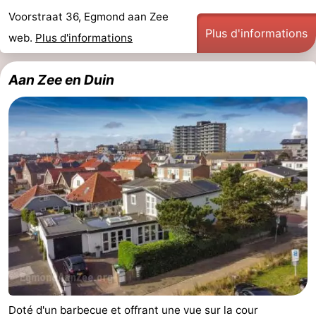
Voorstraat 36, Egmond aan Zee
Zee
Voir
Plus d'informations
web.
Plus d'informations
et
Lieux
Aan Zee en Duin
faire
d'intérêt
-
Musées
-
Monuments
-
Points
Attractions
de
-
vue
Terrains
-
de
Parcours
Villages
jeux
de
&
Nature
Doté d'un barbecue et offrant une vue sur la cour