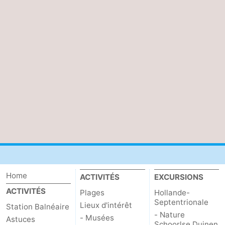
Home
ACTIVITÉS
EXCURSIONS
ACTIVITÉS
Plages
Hollande-
Septentrionale
Lieux d'intérêt
Station Balnéaire
- Nature
- Musées
Astuces
Schoorlse Duinen