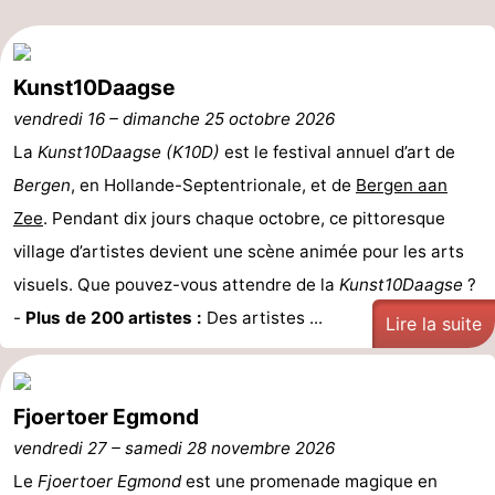
-
Kunst10Daagse
Nature
-
vendredi 16
–
dimanche 25 octobre 2026
Hollands
Noordwijk
-
La
Kunst10Daagse (K10D)
est le festival annuel d’art de
Bergen
, en Hollande-Septentrionale, et de
Bergen aan
Duin
Katwijk
-
Zee
. Pendant dix jours chaque octobre, ce pittoresque
Scheveningen
-
village d’artistes devient une scène animée pour les arts
visuels. Que pouvez-vous attendre de la
Kunst10Daagse
?
La
-
-
Plus de 200 artistes :
Des artistes ...
Lire la suite
Haye
Rotterdam
-
Rockanje
Météo
Fjoertoer Egmond
Contact
vendredi 27
–
samedi 28 novembre 2026
Le
Fjoertoer Egmond
est une promenade magique en