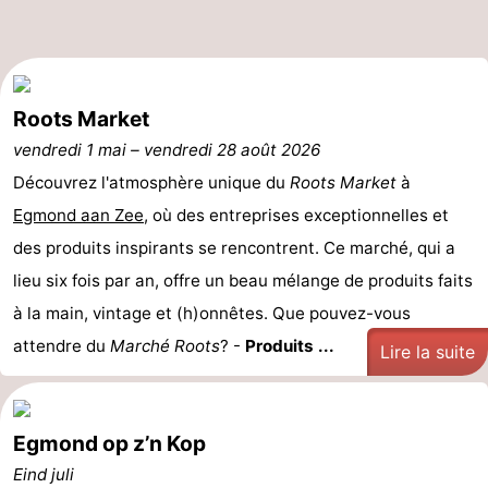
mini-
villes
Sports
golf
-
Roots Market
Piscines
-
vendredi 1 mai
–
vendredi 28 août 2026
Faire
-
Découvrez l'atmosphère unique du
Roots Market
à
Egmond aan Zee
, où des entreprises exceptionnelles et
du
Randonnée
-
des produits inspirants se rencontrent. Ce marché, qui a
vélo
Équitation
-
lieu six fois par an, offre un beau mélange de produits faits
à la main, vintage et (h)onnêtes. Que pouvez-vous
Terrains
-
attendre du
Marché Roots
? -
Produits ...
Lire la suite
de
Surfen
-
golf
Peche
Boire
Egmond op z’n Kop
Sportive
et
Événements
Eind juli