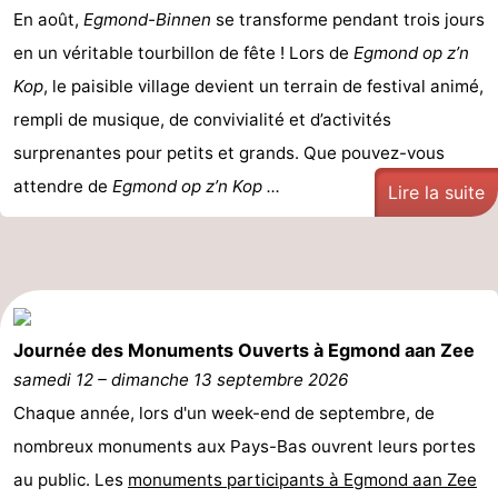
En août,
Egmond-Binnen
se transforme pendant trois jours
manger
Pratiques
en un véritable tourbillon de fête ! Lors de
Egmond op z’n
Forum
Kop
, le paisible village devient un terrain de festival animé,
rempli de musique, de convivialité et d’activités
Route
surprenantes pour petits et grands. Que pouvez-vous
-
attendre de
Egmond op z’n Kop ...
Lire la suite
Stationnement
Adresses
Médicales
Région
Hollande-
Journée des Monuments Ouverts à Egmond aan Zee
samedi 12
–
dimanche 13 septembre 2026
Septentrionale
-
Chaque année, lors d'un week-end de septembre, de
Nature
-
nombreux monuments aux Pays-Bas ouvrent leurs portes
au public. Les
monuments participants à Egmond aan Zee
Schoorlse
Bergen
-