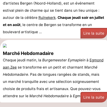
d’artistes Bergen (Noord-Holland), est un événement
Zee
Voir
estival plein de charme qui se tient dans un lieu unique :
et
Lieux
autour de la célèbre
Ruïnekerk
.
Chaque jeudi soir en juillet
et en août
, le centre de Bergen se transforme en un
faire
d'intérêt
-
boulevard artistique ...
Lire la suite
Musées
-
Monuments
-
Marché Hebdomadaire
Chaque jeudi matin, la
Points
Attractions
Burgemeester Eymaplein
à
Egmond
aan Zee
se transforme en un petit et charmant
Marché
de
-
Hebdomadaire
. Pas de longues rangées de stands, mais
un marché tranquille avec une sélection soigneusement
vue
Terrains
-
choisie de produits frais et artisanaux. Que pouvez-vous
de
Parcours
Villages
attendre sur le
Marché Hebdomadaire
à
Egmond ...
Lire la suite
jeux
de
&
Nature