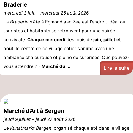
Braderie
van
Huize
Zeeparel
Campings
mercredi 3 juin
–
mercredi 26 août 2026
Egmont
Glory
Chambre
La
Braderie d’été
à
Egmond aan Zee
est l’endroit idéal où
touristes et habitants se retrouvent pour une soirée
d'hôtes
Chaumières
conviviale.
Chaque mercredi
des mois de
juin, juillet et
-
août
, le centre de ce village côtier s’anime avec une
ambiance chaleureuse et pleine de surprises. Que pouvez-
Buiten
-
vous attendre ? -
Marché du ...
Lire la suite
Bergen
De
-
Woudhoeve
Duinpark
-
Egmond
Kustpark
Hôtels
Marché d’Art à Bergen
Egmond
Last
jeudi 9 juillet
–
jeudi 27 août 2026
aan
minutes
Plages
Le
Kunstmarkt Bergen
, organisé chaque été dans le village