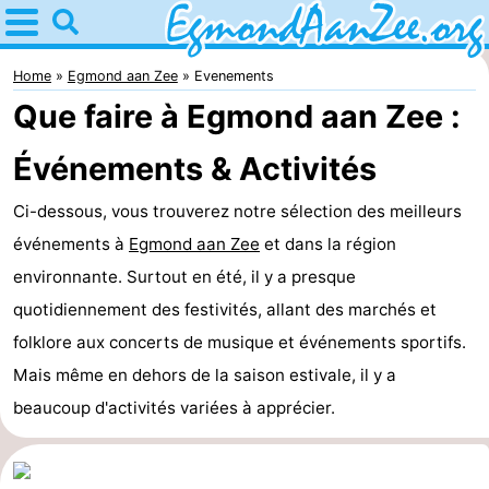
Home
Egmond
Home
Egmond aan Zee
Evenements
Que faire à Egmond aan Zee :
aan
Astuces
Événements & Activités
Zee
Avec
Ci-dessous, vous trouverez notre sélection des meilleurs
les
Noordhollands
événements à
Egmond aan Zee
et dans la région
enfants
duinreservaat
Passer
environnante. Surtout en été, il y a presque
quotidiennement des festivités, allant des marchés et
la
Appartements
folklore aux concerts de musique et événements sportifs.
nuit
-
Mais même en dehors de la saison estivale, il y a
beaucoup d'activités variées à apprécier.
De
-
Graaf
Landgoed
-