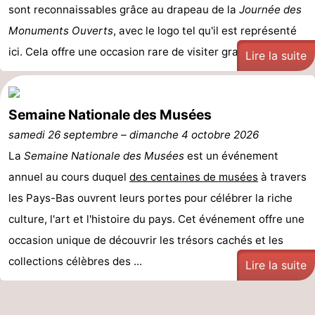
sont reconnaissables grâce au drapeau de la
Journée des
Duinen
aan
Bergen
-
Monuments Ouverts
, avec le logo tel qu'il est représenté
ici. Cela offre une occasion rare de visiter gratuiteme ...
Zee
Alkmaar
-
Lire la suite
Noordhollands
-
Semaine Nationale des Musées
duinreservaat
Wijk
-
samedi 26 septembre
–
dimanche 4 octobre 2026
aan
Nature
-
La
Semaine Nationale des Musées
est un événement
annuel au cours duquel
des centaines de musées
à travers
Zee
Zuid-
Amsterdam
-
les Pays-Bas ouvrent leurs portes pour célébrer la riche
Kennermerland
Haarlem
-
culture, l'art et l'histoire du pays. Cet événement offre une
occasion unique de découvrir les trésors cachés et les
Zandvoort
Hollande-
collections célèbres des ...
Lire la suite
Méridionale
-
Leiden
Bollenstreek