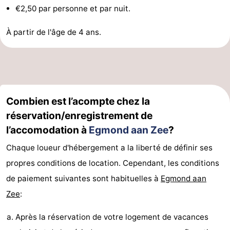
€2,50 par personne et par nuit.
Zee
Voir
À partir de l'âge de 4 ans.
et
Lieux
faire
d'intérêt
-
Musées
-
Combien est l’acompte chez la
Monuments
-
réservation/enregistrement de
l’accomodation à
Egmond aan Zee
?
Points
Attractions
Chaque loueur d'hébergement a la liberté de définir ses
de
-
propres conditions de location. Cependant, les conditions
vue
Terrains
-
de paiement suivantes sont habituelles à
Egmond aan
Zee
:
de
Parcours
Villages
Après la réservation de votre logement de vacances
jeux
de
&
Nature