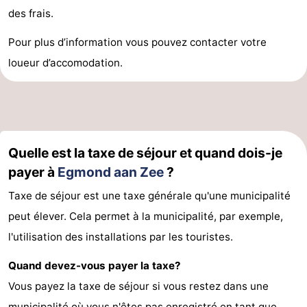
des frais.
Duinen
aan
Bergen
-
Pour plus d’information vous pouvez contacter votre
Zee
Alkmaar
-
loueur d’accomodation.
Noordhollands
-
duinreservaat
Wijk
-
aan
Nature
-
Quelle est la taxe de séjour et quand dois-je
payer à
Egmond aan Zee
?
Zee
Zuid-
Amsterdam
-
Taxe de séjour est une taxe générale qu'une municipalité
Kennermerland
Haarlem
-
peut élever. Cela permet à la municipalité, par exemple,
l'utilisation des installations par les touristes.
Zandvoort
Hollande-
Quand devez-vous payer la taxe?
Méridionale
-
Vous payez la taxe de séjour si vous restez dans une
Leiden
Bollenstreek
municipalité où vous n'êtes pas enregistré en tant que