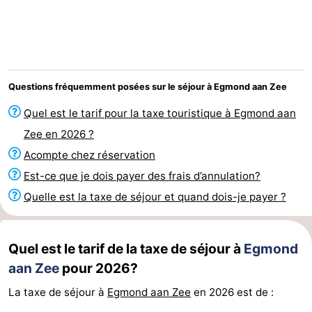
van
Huize
Zeeparel
Campings
Egmont
Glory
Chambre
d'hôtes
Chaumières
Questions fréquemment posées sur le séjour à Egmond aan Zee
-
Quel est le tarif pour la taxe touristique à Egmond aan
Zee en 2026 ?
Buiten
-
Acompte chez réservation
Bergen
De
-
Est-ce que je dois payer des frais d’annulation?
Quelle est la taxe de séjour et quand dois-je payer ?
Woudhoeve
Duinpark
-
Egmond
Kustpark
Hôtels
Quel est le tarif de la taxe de séjour à
Egmond
aan Zee
pour 2026?
Egmond
Last
La taxe de séjour à
Egmond aan Zee
en 2026 est de :
aan
minutes
Plages