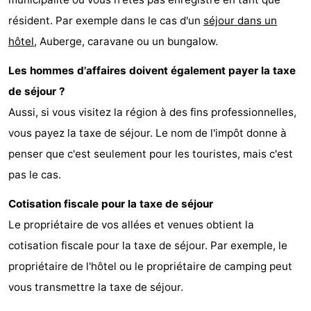
résident. Par exemple dans le cas d'un
séjour dans un
-
hôtel
, Auberge, caravane ou un bungalow.
Nature
-
Les hommes d'affaires doivent également payer la taxe
Hollands
Noordwijk
-
de séjour ?
Aussi, si vous visitez la région à des fins professionnelles,
Duin
Katwijk
-
vous payez la taxe de séjour. Le nom de l'impôt donne à
Scheveningen
-
penser que c'est seulement pour les touristes, mais c'est
pas le cas.
La
-
Cotisation fiscale pour la taxe de séjour
Haye
Rotterdam
-
Le propriétaire de vos allées et venues obtient la
Rockanje
Météo
cotisation fiscale pour la taxe de séjour. Par exemple, le
propriétaire de l'hôtel ou le propriétaire de camping peut
Contact
vous transmettre la taxe de séjour.