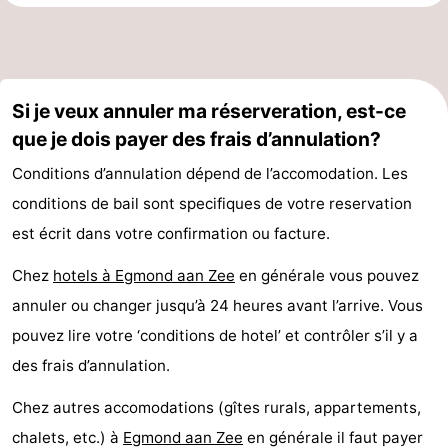
manger
Pratiques
Forum
Si je veux annuler ma réserveration, est-ce
Route
que je dois payer des frais d’annulation?
-
Conditions d’annulation dépend de l’accomodation. Les
conditions de bail sont specifiques de votre reservation
Stationnement
Adresses
est écrit dans votre confirmation ou facture.
Médicales
Région
Chez
hotels à Egmond aan Zee
en générale vous pouvez
Hollande-
annuler ou changer jusqu’à 24 heures avant l’arrive. Vous
pouvez lire votre ‘conditions de hotel’ et contrôler s’il y a
Septentrionale
-
des frais d’annulation.
Nature
-
Chez autres accomodations (gîtes rurals, appartements,
Schoorlse
Bergen
-
chalets, etc.) à
Egmond aan Zee
en générale il faut payer