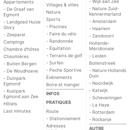
- Wijk aan Zee
Appartements
Villages & villes
- Nature Zuid-
- De Graaf van
Nature
Kennermerland
Egmont
Sports
- Amsterdam
- Landgoed Huize
- Piscines
Glory
- Haarlem
- Faire du vélo
- Zeeparel
- Zandvoort
- Randonnée
Campings
Hollande-
- Équitation
Méridionale
Chambre d'hôtes
- Terrains de golf
- Leiden
Chaumières
- Surfen
Bollenstreek
- Buiten Bergen
- Peche Sportive
- Nature Hollands
- De Woudhoeve
Duin
Événements
- Duinpark
- Noordwijk
Egmond
Boire et manger
- Katwijk
- Kustpark
INFOS
Egmond aan Zee
- Scheveningen
PRATIQUES
Hôtels
- La Haye
Last minutes
Route
- Rotterdam
- Stationnement
- Rockanje
Adresses
AUTRE