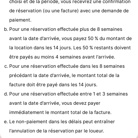
choisi et de la période, vous recevrez une confirmation
mini-
villes
Sports
de réservation (ou une facture) avec une demande de
paiement.
golf
-
Pour une réservation effectuée plus de 8 semaines
Piscines
-
avant la date d'arrivée, vous payez 50 % du montant de
la location dans les 14 jours. Les 50 % restants doivent
Faire
-
être payés au moins 4 semaines avant l'arrivée.
du
Randonnée
-
Pour une réservation effectuée dans les 8 semaines
précédant la date d'arrivée, le montant total de la
vélo
Équitation
-
facture doit être payé dans les 14 jours.
Terrains
-
Pour une réservation effectuée entre 1 et 3 semaines
avant la date d'arrivée, vous devez payer
de
Surfen
-
immédiatement le montant total de la facture.
golf
Peche
Boire
Le non-paiement dans les délais peut entraîner
l'annulation de la réservation par le loueur.
Sportive
et
Événements