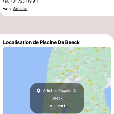
tel. +31 725 119 911
mini-
villes
Sports
web.
Website
golf
-
Piscines
-
Faire
-
Localisation de Piscine De Beeck
du
Randonnée
-
vélo
Équitation
-
Terrains
-
de
Surfen
-
Afficher Piscine De
Beeck
golf
Peche
Boire
sur la carte
Sportive
et
Événements