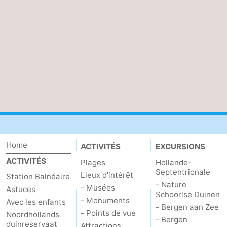
Duinen
aan
Bergen
-
Zee
Alkmaar
-
Noordhollands
-
duinreservaat
Wijk
-
aan
Nature
-
Zee
Zuid-
Amsterdam
-
Home
ACTIVITÉS
EXCURSIONS
Kennermerland
Haarlem
-
ACTIVITÉS
Plages
Hollande-
Septentrionale
Lieux d'intérêt
Zandvoort
Hollande-
Station Balnéaire
- Nature
- Musées
Astuces
Schoorlse Duinen
Méridionale
-
- Monuments
Avec les enfants
- Bergen aan Zee
- Points de vue
Noordhollands
- Bergen
Leiden
Bollenstreek
duinreservaat
Attractions