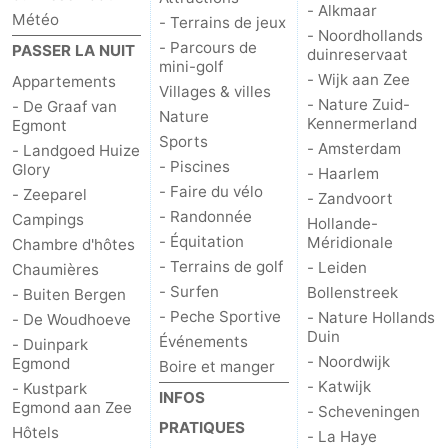
- Alkmaar
Météo
- Terrains de jeux
-
- Noordhollands
- Parcours de
PASSER LA NUIT
duinreservaat
mini-golf
Nature
-
- Wijk aan Zee
Appartements
Villages & villes
- Nature Zuid-
- De Graaf van
Nature
Kennermerland
Hollands
Noordwijk
-
Egmont
Sports
- Amsterdam
- Landgoed Huize
- Piscines
Duin
Katwijk
-
Glory
- Haarlem
- Faire du vélo
- Zeeparel
- Zandvoort
Scheveningen
-
- Randonnée
Campings
Hollande-
- Équitation
Méridionale
Chambre d'hôtes
La
-
- Terrains de golf
- Leiden
Chaumières
- Surfen
Bollenstreek
- Buiten Bergen
Haye
Rotterdam
-
- Peche Sportive
- Nature Hollands
- De Woudhoeve
Duin
Événements
- Duinpark
Rockanje
Météo
- Noordwijk
Egmond
Boire et manger
- Katwijk
- Kustpark
Contact
INFOS
Egmond aan Zee
- Scheveningen
PRATIQUES
Hôtels
- La Haye