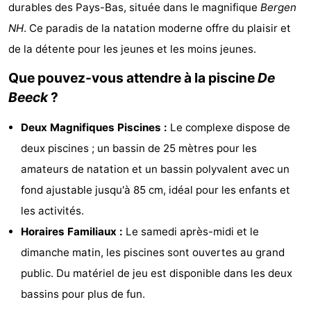
durables des Pays-Bas, située dans le magnifique
Bergen
van
Huize
Zeeparel
Campings
NH
. Ce paradis de la natation moderne offre du plaisir et
Egmont
Glory
Chambre
de la détente pour les jeunes et les moins jeunes.
Que pouvez-vous attendre à la piscine
De
d'hôtes
Chaumières
Beeck
?
-
Deux Magnifiques Piscines :
Le complexe dispose de
Buiten
-
deux piscines ; un bassin de 25 mètres pour les
amateurs de natation et un bassin polyvalent avec un
Bergen
De
-
fond ajustable jusqu'à 85 cm, idéal pour les enfants et
Woudhoeve
Duinpark
-
les activités.
Horaires Familiaux :
Le samedi après-midi et le
Egmond
Kustpark
Hôtels
dimanche matin, les piscines sont ouvertes au grand
Egmond
Last
public. Du matériel de jeu est disponible dans les deux
bassins pour plus de fun.
aan
minutes
Plages