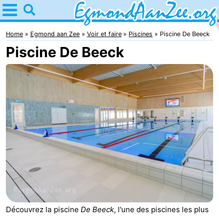
Home
Egmond
Home
Egmond aan Zee
Voir et faire
Piscines
Piscine De Beeck
Piscine De Beeck
aan
Astuces
Zee
Avec
les
Noordhollands
enfants
duinreservaat
Passer
la
Appartements
nuit
-
De
-
Graaf
Landgoed
-
Découvrez la piscine
De Beeck
, l'une des piscines les plus