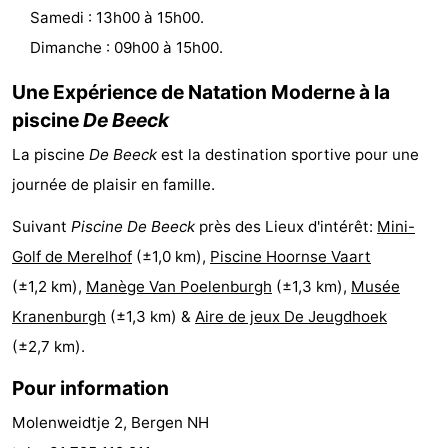
Samedi : 13h00 à 15h00.
Zee
Voir
Dimanche : 09h00 à 15h00.
et
Lieux
Une Expérience de Natation Moderne à la
faire
d'intérêt
-
piscine
De Beeck
La piscine
De Beeck
est la destination sportive pour une
Musées
-
journée de plaisir en famille.
Monuments
-
Suivant
Piscine De Beeck
près des Lieux d'intérêt:
Mini-
Points
Attractions
Golf de Merelhof
(±1,0 km),
Piscine Hoornse Vaart
(±1,2 km),
Manège Van Poelenburgh
(±1,3 km),
Musée
de
-
Kranenburgh
(±1,3 km) &
Aire de jeux De Jeugdhoek
vue
Terrains
-
(±2,7 km).
Pour information
de
Parcours
Villages
Molenweidtje 2, Bergen NH
jeux
de
&
Nature