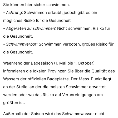
Sie können hier sicher schwimmen.
trinken
Praktisch
-
Achtung
: Schwimmen erlaubt; jedoch gibt es ein
Forum
mögliches Risiko für die Gesundheit
-
Abgeraten zu schwimmen
: Nicht schwimmen, Risiko für
Route
die Gesundheit.
-
-
Schwimmverbot
: Schwimmen verboten, großes Risiko für
die Gesundheit.
Parken
Reisebuchshop
Waehrend der Badesaison (1. Mai bis 1. Oktober)
Medizin
informieren die lokalen Provinzen Sie über die Qualität des
Wassers der offiziellen Badeplätze. Der Mess-Punkt liegt
Adressen
Region
an der Stelle, an der die meisten Schwimmer erwartet
Nordholland
werden oder wo das Risiko auf Verunreinigungen am
größten ist.
-
Außerhalb der Saison wird das Schwimmwasser nicht
Natur
-