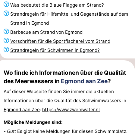
Was bedeutet die Blaue Flagge am Strand?
-
Strandregeln für Hilfsmittel und Gegenstände auf dem
Schwimmbader
-
Strand in Egmond
Barbecue am Strand von Egmond
Radfahren
-
Vorschriften für die Sportfischerei vom Strand
Wandern
-
Strandregeln für Schwimmen in Egmond?
Reiten
-
Wo finde ich Informationen über die Qualität
Golfplatze
-
des Meerwassers in
Egmond aan Zee
?
Surfen
-
Auf dieser Webseite finden Sie immer die aktuellen
Informationen über die Qualität des Schwimmwassers in
Sportangeln
Blumen
Egmond aan Zee
:
https://www.zwemwater.nl
Essen
Mögliche Meldungen sind:
und
Veranstaltungen
-
Gut
: Es gibt keine Meldungen für diesen Schwimmplatz.