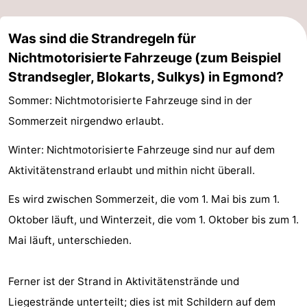
Leiden
Bollenstreek
Was sind die Strandregeln für
-
Nichtmotorisierte Fahrzeuge (zum Beispiel
Strandsegler, Blokarts, Sulkys) in Egmond?
Natur
-
Sommer: Nichtmotorisierte Fahrzeuge sind in der
Hollands
Noordwijk
-
Sommerzeit nirgendwo erlaubt.
Duin
Katwijk
-
Winter: Nichtmotorisierte Fahrzeuge sind nur auf dem
Aktivitätenstrand erlaubt und mithin nicht überall.
Scheveningen
-
Es wird zwischen Sommerzeit, die vom 1. Mai bis zum 1.
Den
-
Oktober läuft, und Winterzeit, die vom 1. Oktober bis zum 1.
Haag
Rotterdam
-
Mai läuft, unterschieden.
Rockanje
Wetter
Ferner ist der Strand in Aktivitätenstrände und
Kontakt
Liegestrände unterteilt; dies ist mit Schildern auf dem