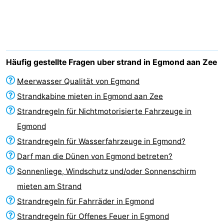
van
Huize
Zeeparel
Campingplätze
Egmont
Glory
Ferienhäuser
-
Häufig gestellte Fragen uber strand in Egmond aan Zee
Buiten
-
Meerwasser Qualität von Egmond
Strandkabine mieten in Egmond aan Zee
Bergen
De
-
Strandregeln für Nichtmotorisierte Fahrzeuge in
Woudhoeve
Duinpark
-
Egmond
Strandregeln für Wasserfahrzeuge in Egmond?
Egmond
Kustpark
Hotels
Darf man die Dünen von Egmond betreten?
Egmond
Zimmer
Sonnenliege, Windschutz und/oder Sonnenschirm
mieten am Strand
aan
(mit
Lastminutes
Strandregeln für Fahrräder in Egmond
Zee
Frühstück)
Strand
Strandregeln für Offenes Feuer in Egmond