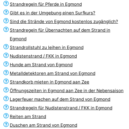
Strandregeln für Pferde in Egmond
Sehen
Gibt es in der Umgebung einen Surfkurs?
&
-
Sind die Strände von Egmond kostenlos zugänglich?
Strandregeln für Übernachten auf dem Strand in
tun
Museen
-
Egmond
Denkmäler
-
Strandrollstuhl zu leihen in Egmond
Nudistenstrand / FKK in Egmond
Aussichtspunkte
Attraktionen
Hunde am Strand von Egmond
-
Metalldetektoren am Strand von Egmond
Strandkorb mieten in Egmond aan Zee
Spielplätze
-
Öffnungszeiten in Egmond aan Zee in der Nebensaison
Minigolfplätze
Dörfer
Lagerfeuer machen auf dem Strand von Egmond
Strandregeln für Nudistenstrand / FKK in Egmond
&
Natur
Reiten am Strand
Städte
Sport
Duschen am Strand von Egmond