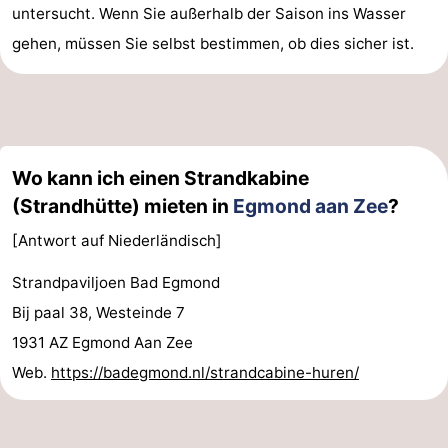
untersucht. Wenn Sie außerhalb der Saison ins Wasser
Schoorlse
Bergen
-
gehen, müssen Sie selbst bestimmen, ob dies sicher ist.
Duinen
aan
Bergen
-
Zee
Alkmaar
-
Noordhollands
-
Wo kann ich einen Strandkabine
(Strandhütte) mieten in
Egmond aan Zee
?
duinreservaat
Wijk
-
[Antwort auf Niederländisch]
aan
Natur
-
Strandpaviljoen Bad Egmond
Zee
Zuid-
Amsterdam
-
Bij paal 38, Westeinde 7
1931 AZ Egmond Aan Zee
Kennermerland
Haarlem
-
Web.
https://badegmond.nl/strandcabine-huren/
Zandvoort
Südholland
-