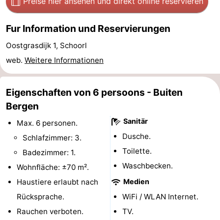
Preise hier ansehen
und direkt online reservieren
Sehen
Fur Information und Reservierungen
&
-
Oostgrasdijk 1, Schoorl
tun
Museen
-
web.
Weitere Informationen
Denkmäler
-
Eigenschaften von 6 persoons - Buiten
Aussichtspunkte
Attraktionen
Bergen
Sanitär
Max. 6 personen.
-
Dusche.
Schlafzimmer: 3.
Spielplätze
-
Toilette.
Badezimmer: 1.
Waschbecken.
Wohnfläche: ±70 m².
Minigolfplätze
Dörfer
Haustiere erlaubt nach
Medien
&
Natur
Rücksprache.
WiFi / WLAN Internet.
Rauchen verboten.
TV.
Städte
Sport