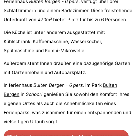
Ferienhaus
Buiten Bergen - 6 pers.
verfügt über drei
van
Huize
Zeeparel
Campingplätze
Schlafzimmern und einem Badezimmer. Diese freistehende
Unterkunft von ±70m² bietet Platz für bis zu 6 Personen.
Egmont
Glory
Ferienhäuser
Die Küche ist unter anderem ausgestattet mit:
-
Kühlschrank, Kaffeemaschine, Wasserkocher,
Buiten
-
Spülmaschine und Kombi-Mikrowelle.
Bergen
De
-
Außerdem steht Ihnen draußen eine dazugehörige Garten
mit Gartenmöbeln und Autoparkplatz.
Woudhoeve
Duinpark
-
In ferienhaus
Buiten Bergen - 6 pers.
im Park
Buiten
Egmond
Kustpark
Hotels
Bergen
in
Schoorl
genießen Sie sowohl den Komfort Ihres
Egmond
Zimmer
eigenen Ortes als auch die Annehmlichkeiten eines
Ferienparks, was zusammen für einen entspannenden und
aan
(mit
Lastminutes
vielseitigen Urlaub sorgt.
Zee
Frühstück)
Strand