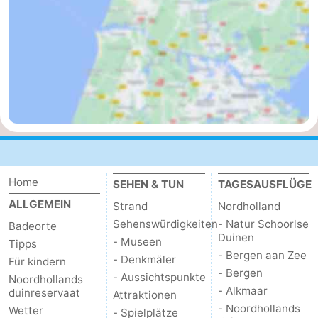
Leiden
Bollenstreek
-
Natur
-
Hollands
Noordwijk
-
Duin
Katwijk
-
Home
Scheveningen
-
SEHEN & TUN
TAGESAUSFLÜGE
ALLGEMEIN
Strand
Nordholland
Den
-
Sehenswürdigkeiten
- Natur Schoorlse
Badeorte
Duinen
- Museen
Tipps
Haag
Rotterdam
-
- Bergen aan Zee
- Denkmäler
Für kindern
- Bergen
- Aussichtspunkte
Noordhollands
Rockanje
Wetter
- Alkmaar
duinreservaat
Attraktionen
- Noordhollands
Wetter
Kontakt
- Spielplätze