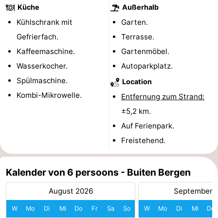
Küche
Außerhalb
-
Kühlschrank mit
Garten.
Schwimmbader
-
Gefrierfach.
Terrasse.
Kaffeemaschine.
Gartenmöbel.
Radfahren
-
Wasserkocher.
Autoparkplatz.
Wandern
-
Spülmaschine.
Location
Kombi-Mikrowelle.
Entfernung zum Strand:
Reiten
-
±5,2 km.
Golfplatze
-
Auf Ferienpark.
Freistehend.
Surfen
-
Sportangeln
Blumen
Kalender von 6 persoons - Buiten Bergen
Essen
August 2026
September 
W
Mo
Di
Mi
Do
Fr
Sa
So
W
Mo
Di
Mi
Do
und
Veranstaltungen