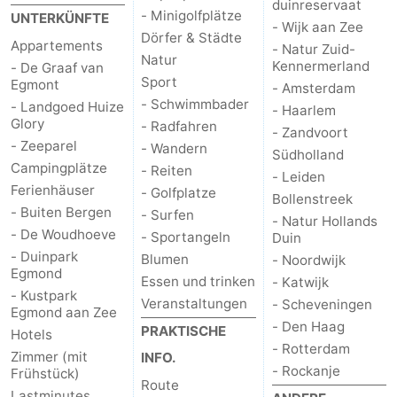
duinreservaat
- Minigolfplätze
UNTERKÜNFTE
- Wijk aan Zee
Dörfer & Städte
Appartements
- Natur Zuid-
Natur
Kennermerland
- De Graaf van
Sport
Egmont
- Amsterdam
- Schwimmbader
- Landgoed Huize
- Haarlem
Glory
- Radfahren
- Zandvoort
- Zeeparel
- Wandern
Südholland
Campingplätze
- Reiten
- Leiden
Ferienhäuser
- Golfplatze
Bollenstreek
- Buiten Bergen
- Surfen
- Natur Hollands
- De Woudhoeve
- Sportangeln
Duin
- Duinpark
Blumen
- Noordwijk
Egmond
Essen und trinken
- Katwijk
- Kustpark
Veranstaltungen
- Scheveningen
Egmond aan Zee
- Den Haag
PRAKTISCHE
Hotels
- Rotterdam
Zimmer (mit
INFO.
- Rockanje
Frühstück)
Route
Lastminutes