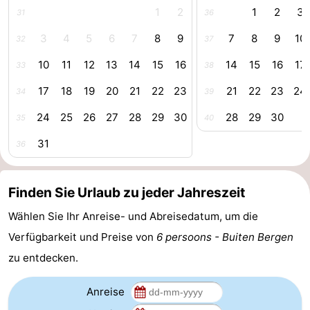
1
2
1
2
3
31
36
trinken
Praktisch
3
4
5
6
7
8
9
7
8
9
10
32
37
Forum
10
11
12
13
14
15
16
14
15
16
17
33
38
Route
17
18
19
20
21
22
23
21
22
23
24
34
39
-
24
25
26
27
28
29
30
28
29
30
35
40
31
36
Parken
Reisebuchshop
Medizin
Finden Sie Urlaub zu jeder Jahreszeit
Adressen
Region
Wählen Sie Ihr Anreise- und Abreisedatum, um die
Verfügbarkeit und Preise von
6 persoons - Buiten Bergen
Nordholland
zu entdecken.
-
Anreise
Natur
-