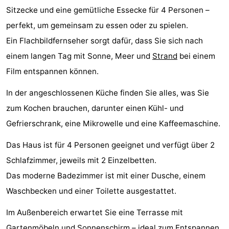
Sitzecke und eine gemütliche Essecke für 4 Personen –
Sehen
perfekt, um gemeinsam zu essen oder zu spielen.
&
-
Ein Flachbildfernseher sorgt dafür, dass Sie sich nach
einem langen Tag mit Sonne, Meer und
Strand
bei einem
tun
Museen
-
Film entspannen können.
Denkmäler
-
In der angeschlossenen Küche finden Sie alles, was Sie
Aussichtspunkte
Attraktionen
zum Kochen brauchen, darunter einen Kühl- und
Gefrierschrank, eine Mikrowelle und eine Kaffeemaschine.
-
Das Haus ist für 4 Personen geeignet und verfügt über 2
Spielplätze
-
Schlafzimmer, jeweils mit 2 Einzelbetten.
Minigolfplätze
Dörfer
Das moderne Badezimmer ist mit einer Dusche, einem
Waschbecken und einer Toilette ausgestattet.
&
Natur
Im Außenbereich erwartet Sie eine Terrasse mit
Städte
Sport
Gartenmöbeln und Sonnenschirm – ideal zum Entspannen