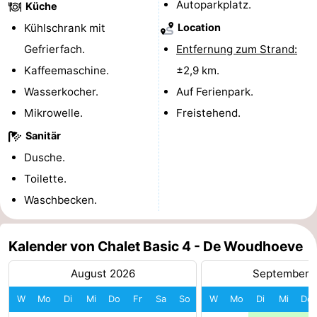
Autoparkplatz.
Küche
Leiden
Bollenstreek
Kühlschrank mit
Location
Gefrierfach.
Entfernung zum Strand:
-
Kaffeemaschine.
±2,9 km.
Natur
-
Wasserkocher.
Auf Ferienpark.
Mikrowelle.
Freistehend.
Hollands
Noordwijk
-
Sanitär
Duin
Katwijk
-
Dusche.
Toilette.
Scheveningen
-
Waschbecken.
Den
-
Kalender von Chalet Basic 4 - De Woudhoeve
Haag
Rotterdam
-
August 2026
September 
Rockanje
Wetter
W
Mo
Di
Mi
Do
Fr
Sa
So
W
Mo
Di
Mi
Do
Kontakt