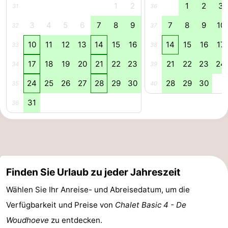
1
2
1
2
3
31
36
3
4
5
6
7
8
9
7
8
9
10
32
37
10
11
12
13
14
15
16
14
15
16
17
33
38
17
18
19
20
21
22
23
21
22
23
24
34
39
24
25
26
27
28
29
30
28
29
30
35
40
31
36
Finden Sie Urlaub zu jeder Jahreszeit
Wählen Sie Ihr Anreise- und Abreisedatum, um die
Verfügbarkeit und Preise von
Chalet Basic 4 - De
Woudhoeve
zu entdecken.