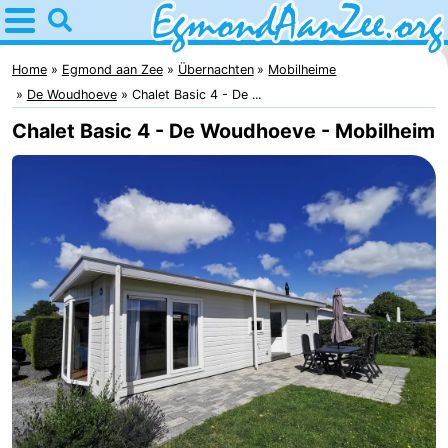
Home
Egmond
Home
Egmond aan Zee
Übernachten
Mobilheime
De Woudhoeve
Chalet Basic 4 - De ...
aan
Tipps
Chalet Basic 4 - De Woudhoeve - Mobilheim
Zee
Für
kindern
Noordhollands
duinreservaat
Übernachten
Appartements
-
De
-
Graaf
Landgoed
-