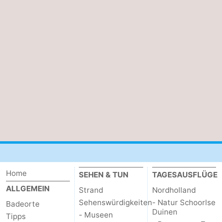
Home
SEHEN & TUN
TAGESAUSFLÜGE
ALLGEMEIN
Strand
Nordholland
Sehenswürdigkeiten
- Natur Schoorlse
Badeorte
Duinen
- Museen
Tipps