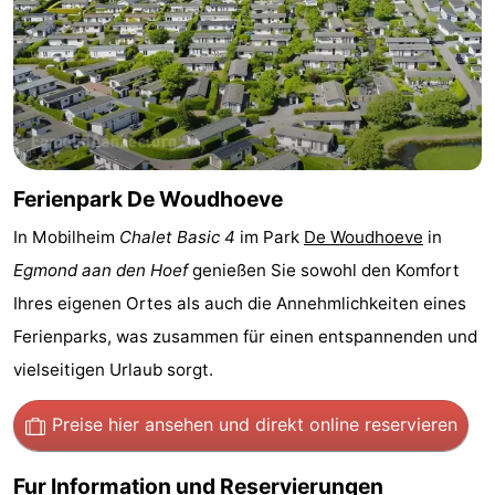
trinken
Praktisch
Forum
Route
-
Ferienpark De Woudhoeve
Parken
Reisebuchshop
In Mobilheim
Chalet Basic 4
im Park
De Woudhoeve
in
Egmond aan den Hoef
genießen Sie sowohl den Komfort
Medizin
Ihres eigenen Ortes als auch die Annehmlichkeiten eines
Adressen
Region
Ferienparks, was zusammen für einen entspannenden und
vielseitigen Urlaub sorgt.
Nordholland
Preise hier ansehen
und direkt online reservieren
-
Natur
-
Fur Information und Reservierungen