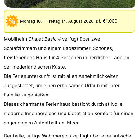
van
Huize
Zeeparel
Campingplätze
ab €1.000
Egmont
Glory
Ferienhäuser
Montag 10.
–
Freitag 14. August 2026
:
-
Mobilheim
Chalet Basic 4
verfügt über zwei
Schlafzimmern und einem Badezimmer. Schönes,
Buiten
-
freistehendes Haus für 4 Personen in herrlicher Lage an
Bergen
De
-
der niederländischen Küste.
Die Ferienunterkunft ist mit allen Annehmlichkeiten
Woudhoeve
Duinpark
-
ausgestattet, um einen erholsamen Urlaub mit Ihrer
Egmond
Kustpark
Hotels
Familie zu genießen.
Dieses charmante Ferienhaus besticht durch stilvolle,
Egmond
Zimmer
moderne Innenbereiche und bietet allen Komfort für einen
aan
(mit
Lastminutes
angenehmen Aufenthalt am Meer.
Zee
Frühstück)
Strand
Der helle, luftige Wohnbereich verfügt über eine hübsche