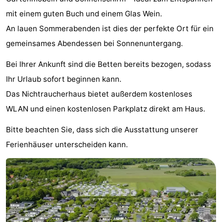
mit einem guten Buch und einem Glas Wein.
-
An lauen Sommerabenden ist dies der perfekte Ort für ein
Schwimmbader
-
gemeinsames Abendessen bei Sonnenuntergang.
Radfahren
-
Bei Ihrer Ankunft sind die Betten bereits bezogen, sodass
Ihr Urlaub sofort beginnen kann.
Wandern
-
Das Nichtraucherhaus bietet außerdem kostenloses
Reiten
-
WLAN und einen kostenlosen Parkplatz direkt am Haus.
Golfplatze
-
Bitte beachten Sie, dass sich die Ausstattung unserer
Ferienhäuser unterscheiden kann.
Surfen
-
Sportangeln
Blumen
Essen
und
Veranstaltungen