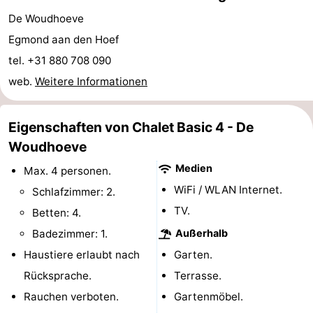
De Woudhoeve
Schoorlse
Bergen
-
Egmond aan den Hoef
Duinen
aan
Bergen
-
tel. +31 880 708 090
web.
Weitere Informationen
Zee
Alkmaar
-
Noordhollands
-
Eigenschaften von Chalet Basic 4 - De
Woudhoeve
duinreservaat
Wijk
-
Medien
Max. 4 personen.
aan
Natur
-
WiFi / WLAN Internet.
Schlafzimmer: 2.
TV.
Zee
Zuid-
Amsterdam
-
Betten: 4.
Badezimmer: 1.
Außerhalb
Kennermerland
Haarlem
-
Haustiere erlaubt nach
Garten.
Zandvoort
Südholland
Rücksprache.
Terrasse.
Rauchen verboten.
Gartenmöbel.
-