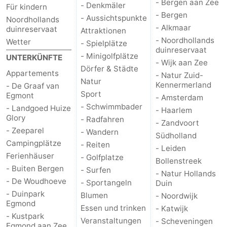
- Bergen aan Zee
- Denkmäler
Für kindern
- Bergen
- Aussichtspunkte
Noordhollands
- Alkmaar
duinreservaat
Attraktionen
- Noordhollands
Wetter
- Spielplätze
duinreservaat
- Minigolfplätze
UNTERKÜNFTE
- Wijk aan Zee
Dörfer & Städte
Appartements
- Natur Zuid-
Natur
Kennermerland
- De Graaf van
Sport
Egmont
- Amsterdam
- Schwimmbader
- Landgoed Huize
- Haarlem
Glory
- Radfahren
- Zandvoort
- Zeeparel
- Wandern
Südholland
Campingplätze
- Reiten
- Leiden
Ferienhäuser
- Golfplatze
Bollenstreek
- Buiten Bergen
- Surfen
- Natur Hollands
- De Woudhoeve
- Sportangeln
Duin
- Duinpark
Blumen
- Noordwijk
Egmond
Essen und trinken
- Katwijk
- Kustpark
Veranstaltungen
- Scheveningen
Egmond aan Zee