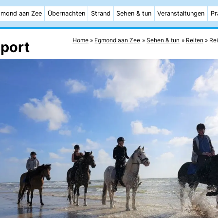
mond aan Zee
Übernachten
Strand
Sehen & tun
Veranstaltungen
Pr
Home
Egmond aan Zee
Sehen & tun
Reiten
Re
sport