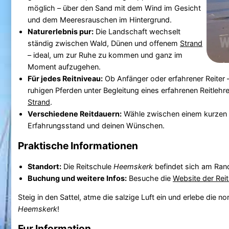
möglich – über den Sand mit dem Wind im Gesicht
und dem Meeresrauschen im Hintergrund.
Naturerlebnis pur:
Die Landschaft wechselt
ständig zwischen Wald, Dünen und offenem
Strand
– ideal, um zur Ruhe zu kommen und ganz im
Moment aufzugehen.
Für jedes Reitniveau:
Ob Anfänger oder erfahrener Reiter 
ruhigen Pferden unter Begleitung eines erfahrenen Reitlehr
Strand
.
Verschiedene Reitdauern:
Wähle zwischen einem kurzen A
Erfahrungsstand und deinen Wünschen.
Praktische Informationen
Standort:
Die Reitschule
Heemskerk
befindet sich am Ra
Buchung und weitere Infos:
Besuche die
Website der Rei
Steig in den Sattel, atme die salzige Luft ein und erlebe die 
Heemskerk
!
Fur Information