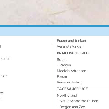
Essen und trinken
Veranstaltungen
N
PRAKTISCHE INFO.
keiten
Route
- Parken
Medizin Adressen
unkte
Forum
Reisebuchshop
TAGESAUSFLÜGE
ze
Nordholland
te
- Natur Schoorlse Duinen
- Bergen aan Zee