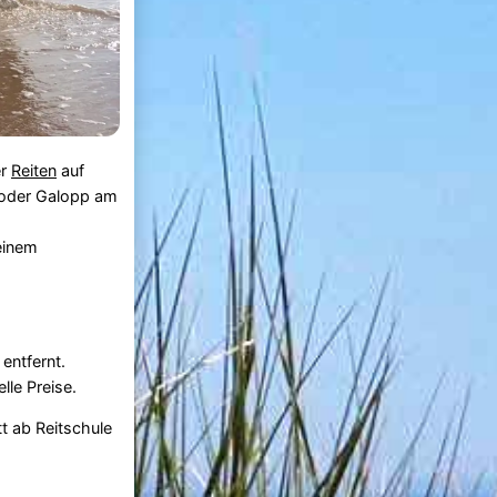
er
Reiten
auf
b oder Galopp am
einem
entfernt.
lle Preise.
tt ab Reitschule