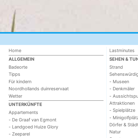
Home
Lastminutes
ALLGEMEIN
SEHEN & TU
Badeorte
Strand
Tipps
Sehenswürdig
Für kindern
- Museen
Noordhollands duinreservaat
- Denkmäler
Wetter
- Aussichtsp
Attraktionen
UNTERKÜNFTE
- Spielplätze
Appartements
- Minigolfplät
- De Graaf van Egmont
Dörfer & Städ
- Landgoed Huize Glory
Natur
- Zeeparel