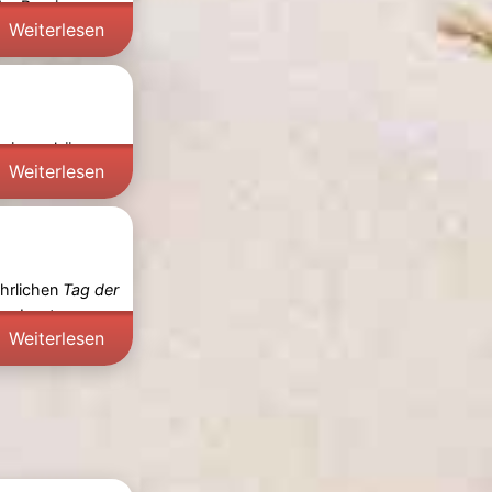
der Provinz
Weiterlesen
 eine schöne
Weiterlesen
ährlichen
Tag der
ungsboote zu
Weiterlesen