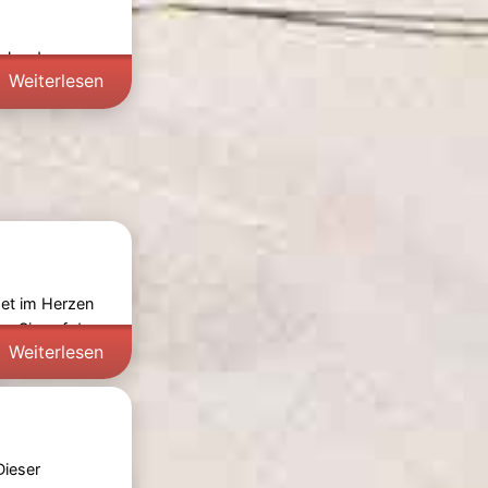
Rekord zu
Weiterlesen
det im Herzen
n Sie auf der
Weiterlesen
Dieser