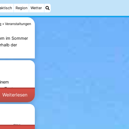
aktisch
Region
Wetter
e
Veranstaltungen
llem im Sommer
rhalb der
einem
as Zentrum von
Weiterlesen
m sorgfältig