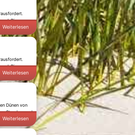
ausfordert.
ond-Pier-
Weiterlesen
ausfordert.
ond-Pier-
Weiterlesen
chen Dünen von
hen Strecken und
Weiterlesen