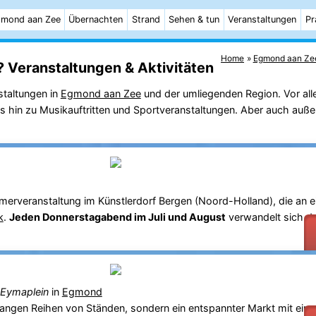
mond aan Zee
Übernachten
Strand
Sehen & tun
Veranstaltungen
Pr
Home
Egmond aan Ze
?
Veranstaltungen & Aktivitäten
staltungen in
Egmond aan Zee
und der umliegenden Region. Vor a
 bis hin zu Musikauftritten und Sportveranstaltungen. Aber auch auße
erveranstaltung im Künstlerdorf Bergen (Noord-Holland), die an 
k
.
Jeden Donnerstagabend im Juli und August
verwandelt sich d
 Eymaplein
in
Egmond
 langen Reihen von Ständen, sondern ein entspannter Markt mit eine