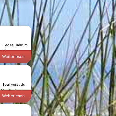
 – jedes Jahr im
nd der
Weiterlesen
 Tour wirst du
s
Nordholland
Weiterlesen