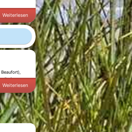
angen
Weiterlesen
 Beaufort),
 mit einem
Weiterlesen