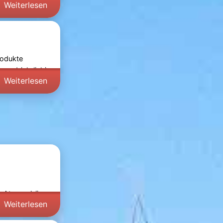
Weiterlesen
rodukte
 und (ehrlich)
Weiterlesen
n, Atmosphäre
Weiterlesen