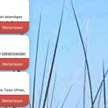
ein lebendiges
 Kop
? -
Drei
Weiterlesen
ie
teilnehmenden
s bietet die
Weiterlesen
re Türen öffnen,
erborgenen
Weiterlesen