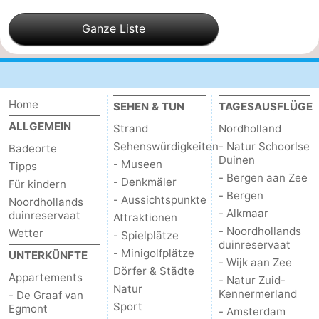
Leiden
Bollenstreek
Ganze Liste
-
Natur
-
Home
SEHEN & TUN
TAGESAUSFLÜGE
Hollands
Noordwijk
-
ALLGEMEIN
Strand
Nordholland
Sehenswürdigkeiten
- Natur Schoorlse
Badeorte
Duin
Katwijk
-
Duinen
- Museen
Tipps
- Bergen aan Zee
- Denkmäler
Für kindern
Scheveningen
-
- Bergen
- Aussichtspunkte
Noordhollands
- Alkmaar
duinreservaat
Den
-
Attraktionen
- Noordhollands
Wetter
- Spielplätze
duinreservaat
Haag
Rotterdam
-
- Minigolfplätze
UNTERKÜNFTE
- Wijk aan Zee
Dörfer & Städte
Appartements
- Natur Zuid-
Rockanje
Wetter
Natur
Kennermerland
- De Graaf van
Sport
Egmont
- Amsterdam
Kontakt