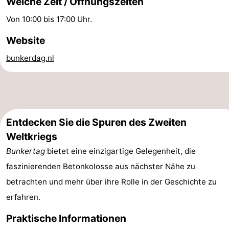
Welche Zeit / Öffnungszeiten
-
Von 10:00 bis 17:00 Uhr.
Schwimmbader
-
Website
bunkerdag.nl
Radfahren
-
Wandern
-
Reiten
-
Entdecken Sie die Spuren des Zweiten
Golfplatze
-
Weltkriegs
Bunkertag
bietet eine einzigartige Gelegenheit, die
Surfen
-
faszinierenden Betonkolosse aus nächster Nähe zu
Sportangeln
Blumen
betrachten und mehr über ihre Rolle in der Geschichte zu
erfahren.
Essen
Praktische Informationen
und
Veranstaltungen