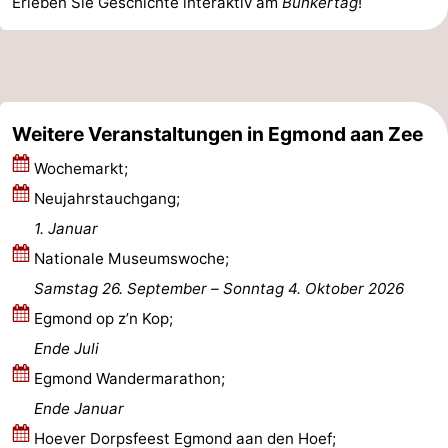
Erleben Sie Geschichte interaktiv am
Bunkertag
!
Schoorlse
Bergen
-
Duinen
aan
Bergen
-
Zee
Alkmaar
-
Weitere Veranstaltungen in Egmond aan Zee
Noordhollands
-
Wochemarkt;
Neujahrstauchgang;
duinreservaat
Wijk
-
1. Januar
aan
Natur
-
Nationale Museumswoche;
Samstag 26. September
–
Sonntag 4. Oktober 2026
Zee
Zuid-
Amsterdam
-
Egmond op z’n Kop;
Kennermerland
Haarlem
-
Ende Juli
Egmond Wandermarathon;
Zandvoort
Südholland
Ende Januar
-
Hoever Dorpsfeest Egmond aan den Hoef;