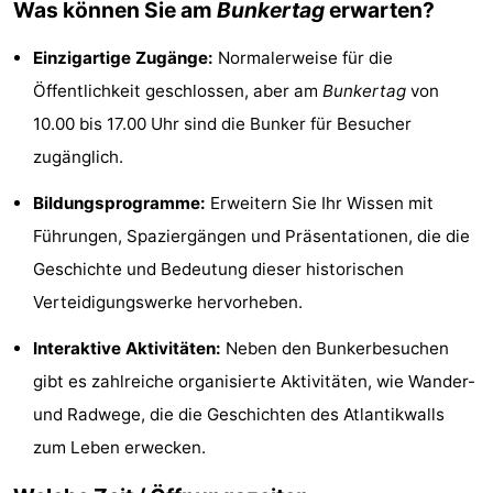
Was können Sie am
Bunkertag
erwarten?
Sehen
Einzigartige Zugänge:
Normalerweise für die
&
-
Öffentlichkeit geschlossen, aber am
Bunkertag
von
10.00 bis 17.00 Uhr sind die Bunker für Besucher
tun
Museen
-
zugänglich.
Denkmäler
-
Bildungsprogramme:
Erweitern Sie Ihr Wissen mit
Aussichtspunkte
Attraktionen
Führungen, Spaziergängen und Präsentationen, die die
Geschichte und Bedeutung dieser historischen
-
Verteidigungswerke hervorheben.
Spielplätze
-
Interaktive Aktivitäten:
Neben den Bunkerbesuchen
Minigolfplätze
Dörfer
gibt es zahlreiche organisierte Aktivitäten, wie Wander-
und Radwege, die die Geschichten des Atlantikwalls
&
Natur
zum Leben erwecken.
Städte
Sport