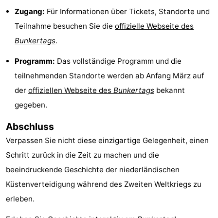
Zugang:
Für Informationen über Tickets, Standorte und
trinken
Praktisch
Teilnahme besuchen Sie die
offizielle Webseite des
Forum
Bunkertags
.
Route
Programm:
Das vollständige Programm und die
teilnehmenden Standorte werden ab Anfang März auf
-
der
offiziellen Webseite des
Bunkertags
bekannt
Parken
Reisebuchshop
gegeben.
Medizin
Abschluss
Verpassen Sie nicht diese einzigartige Gelegenheit, einen
Adressen
Region
Schritt zurück in die Zeit zu machen und die
Nordholland
beeindruckende Geschichte der niederländischen
Küstenverteidigung während des Zweiten Weltkriegs zu
-
erleben.
Natur
-