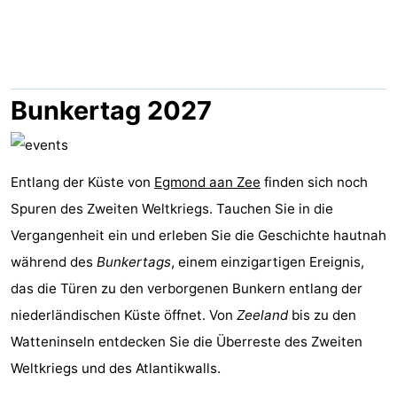
van
Huize
Zeeparel
Campingplätze
Egmont
Glory
Ferienhäuser
-
Bunkertag 2027
Buiten
-
Bergen
De
-
Entlang der Küste von
Egmond aan Zee
finden sich noch
Spuren des Zweiten Weltkriegs. Tauchen Sie in die
Woudhoeve
Duinpark
-
Vergangenheit ein und erleben Sie die Geschichte hautnah
Egmond
Kustpark
Hotels
während des
Bunkertags
, einem einzigartigen Ereignis,
das die Türen zu den verborgenen Bunkern entlang der
Egmond
Zimmer
niederländischen Küste öffnet. Von
Zeeland
bis zu den
aan
(mit
Lastminutes
Watteninseln entdecken Sie die Überreste des Zweiten
Weltkriegs und des Atlantikwalls.
Zee
Frühstück)
Strand