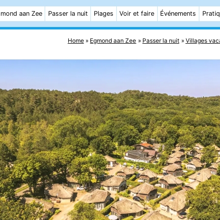
mond aan Zee
Passer la nuit
Plages
Voir et faire
Événements
Prati
Home
Egmond aan Zee
Passer la nuit
Villages va