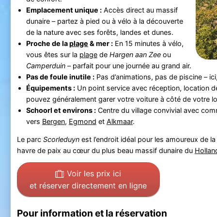
Emplacement unique :
Accès direct au massif
dunaire – partez à pied ou à vélo à la découverte
de la nature avec ses forêts, landes et dunes.
Proche de la
plage
& mer :
En 15 minutes à vélo,
vous êtes sur la
plage
de
Hargen aan Zee
ou
Camperduin
– parfait pour une journée au grand air.
Pas de foule inutile :
Pas d’animations, pas de piscine – ici
Équipements :
Un point service avec réception, location de
pouvez généralement garer votre voiture à côté de votre 
Schoorl et environs :
Centre du village convivial avec co
vers
Bergen
,
Egmond
et
Alkmaar
.
Le parc
Scorleduyn
est l’endroit idéal pour les amoureux de la
havre de paix au cœur du plus beau massif dunaire du
Hollan
Voir les prix ici
et réserver directement en ligne
Pour information et la réservation