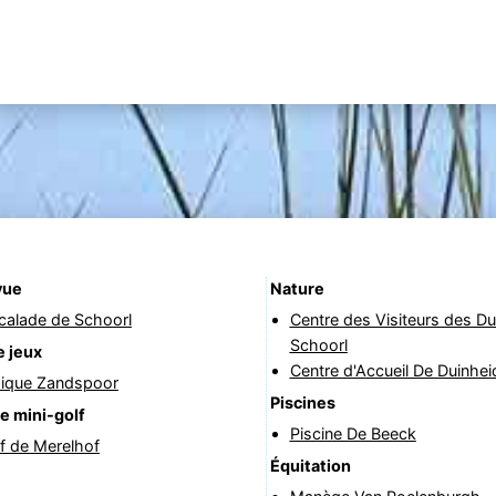
vue
Nature
calade de Schoorl
Centre des Visiteurs des D
Schoorl
e jeux
Centre d'Accueil De Duinhei
dique Zandspoor
Piscines
e mini-golf
Piscine De Beeck
f de Merelhof
Équitation