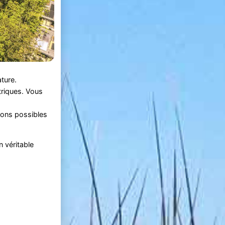
ature.
triques. Vous
ions possibles
n véritable