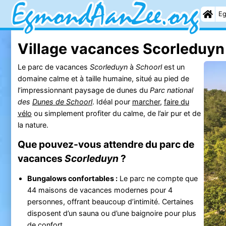
Eg
Village vacances Scorleduyn
Le parc de vacances
Scorleduyn
à
Schoorl
est un
domaine calme et à taille humaine, situé au pied de
l’impressionnant paysage de dunes du
Parc national
des
Dunes de Schoorl
. Idéal pour
marcher
,
faire du
vélo
ou simplement profiter du calme, de l’air pur et de
la nature.
Que pouvez-vous attendre du parc de
vacances
Scorleduyn
?
Bungalows confortables :
Le parc ne compte que
44 maisons de vacances modernes pour 4
personnes, offrant beaucoup d’intimité. Certaines
disposent d’un sauna ou d’une baignoire pour plus
de confort.