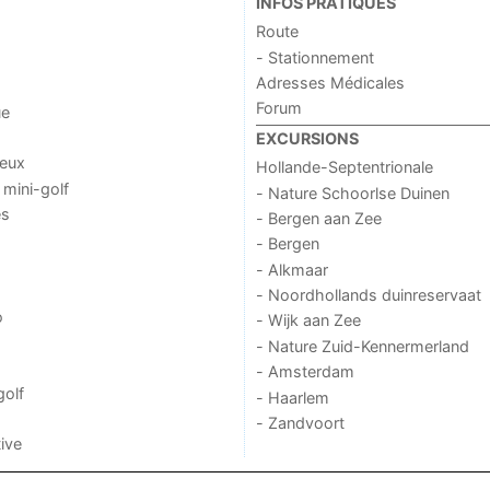
INFOS PRATIQUES
Route
- Stationnement
Adresses Médicales
Forum
ue
EXCURSIONS
jeux
Hollande-Septentrionale
 mini-golf
- Nature Schoorlse Duinen
es
- Bergen aan Zee
- Bergen
- Alkmaar
- Noordhollands duinreservaat
o
- Wijk aan Zee
- Nature Zuid-Kennermerland
- Amsterdam
golf
- Haarlem
- Zandvoort
ive