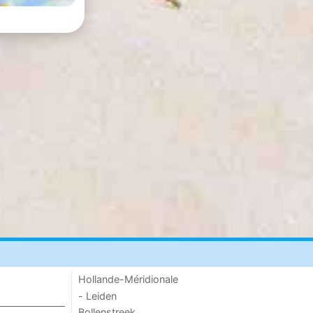
Hollande-Méridionale
- Leiden
Bollenstreek