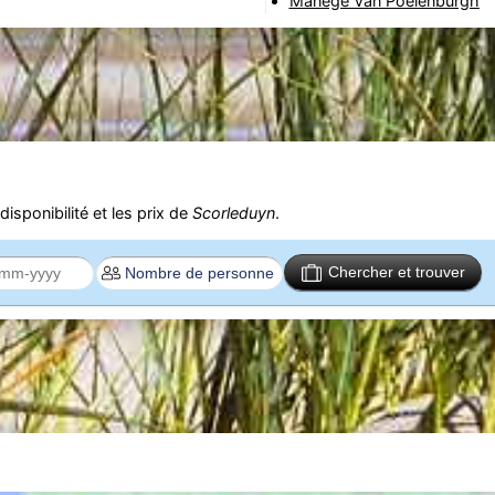
Manège Van Poelenburgh
isponibilité et les prix de
Scorleduyn
.
Chercher et trouver