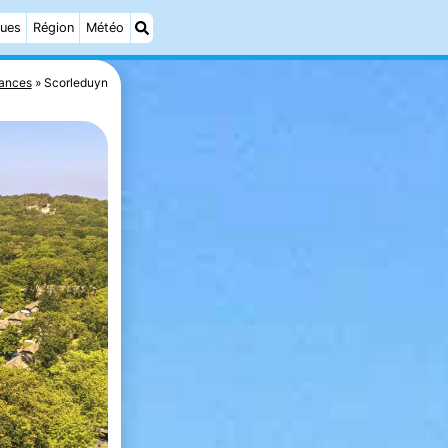
ques
Région
Météo
cances
Scorleduyn