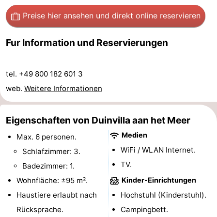
Preise hier ansehen
und direkt online reservieren
Schoorlse
Bergen
-
Duinen
aan
Bergen
-
Fur Information und Reservierungen
Zee
Alkmaar
-
tel. +49 800 182 601 3
Noordhollands
-
web.
Weitere Informationen
duinreservaat
Wijk
-
Eigenschaften von Duinvilla aan het Meer
aan
Natur
-
Medien
Max. 6 personen.
Zee
Zuid-
Amsterdam
-
WiFi / WLAN Internet.
Schlafzimmer: 3.
TV.
Badezimmer: 1.
Kennermerland
Haarlem
-
Wohnfläche: ±95 m².
Kinder-Einrichtungen
Zandvoort
Südholland
Haustiere erlaubt nach
Hochstuhl (Kinderstuhl).
Rücksprache.
Campingbett.
-