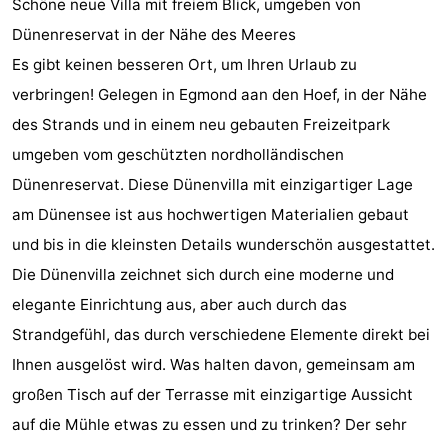
Schöne neue Villa mit freiem Blick, umgeben von
van
Huize
Zeeparel
Campingplätze
Dünenreservat in der Nähe des Meeres
Es gibt keinen besseren Ort, um Ihren Urlaub zu
Egmont
Glory
Ferienhäuser
verbringen! Gelegen in Egmond aan den Hoef, in der Nähe
-
des Strands und in einem neu gebauten Freizeitpark
umgeben vom geschützten nordholländischen
Buiten
-
Dünenreservat. Diese Dünenvilla mit einzigartiger Lage
Bergen
De
-
am Dünensee ist aus hochwertigen Materialien gebaut
und bis in die kleinsten Details wunderschön ausgestattet.
Woudhoeve
Duinpark
-
Die Dünenvilla zeichnet sich durch eine moderne und
Egmond
Kustpark
Hotels
elegante Einrichtung aus, aber auch durch das
Strandgefühl, das durch verschiedene Elemente direkt bei
Egmond
Zimmer
Ihnen ausgelöst wird. Was halten davon, gemeinsam am
aan
(mit
Lastminutes
großen Tisch auf der Terrasse mit einzigartige Aussicht
auf die Mühle etwas zu essen und zu trinken? Der sehr
Zee
Frühstück)
Strand