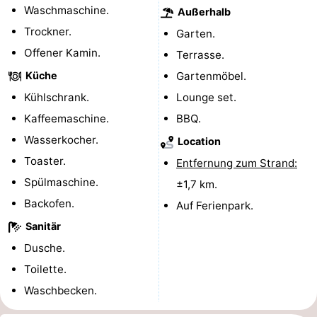
Waschmaschine.
Außerhalb
Leiden
Bollenstreek
Trockner.
Garten.
Offener Kamin.
Terrasse.
-
Küche
Gartenmöbel.
Natur
-
Kühlschrank.
Lounge set.
Kaffeemaschine.
BBQ.
Hollands
Noordwijk
-
Wasserkocher.
Location
Duin
Katwijk
-
Toaster.
Entfernung zum Strand:
Spülmaschine.
Scheveningen
-
±1,7 km.
Backofen.
Auf Ferienpark.
Den
-
Sanitär
Haag
Rotterdam
-
Dusche.
Toilette.
Rockanje
Wetter
Waschbecken.
Kontakt