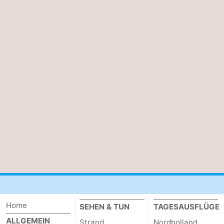
Home
SEHEN & TUN
TAGESAUSFLÜGE
ALLGEMEIN
Strand
Nordholland