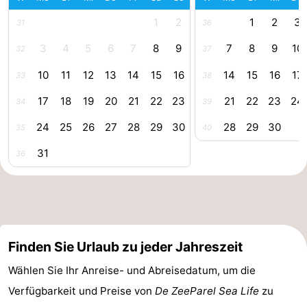
Schoorlse
Bergen
-
1
2
1
2
3
31
36
3
4
5
6
7
8
9
7
8
9
10
32
37
Duinen
aan
Bergen
-
10
11
12
13
14
15
16
14
15
16
17
33
38
Zee
Alkmaar
-
17
18
19
20
21
22
23
21
22
23
24
34
39
Noordhollands
-
24
25
26
27
28
29
30
28
29
30
35
40
duinreservaat
Wijk
-
31
36
aan
Natur
-
Zee
Zuid-
Amsterdam
-
Kennermerland
Haarlem
-
Finden Sie Urlaub zu jeder Jahreszeit
Zandvoort
Südholland
Wählen Sie Ihr Anreise- und Abreisedatum, um die
Verfügbarkeit und Preise von
De ZeeParel Sea Life
zu
-