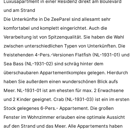
Luxusapartment in einer Residenz direkt am Boulevard
van
Huize
Zeeparel
Campingplätze
und am Strand
Die Unterkünfte in De ZeeParel sind allesamt sehr
Egmont
Glory
Ferienhäuser
komfortabel und komplett eingerichtet. Auch die
-
Verarbeitung ist von Spitzenqualität. Sie haben die Wahl
zwischen unterschiedlichen Typen von Unterkünften. Die
Buiten
-
freistehenden 4-Pers.-Versionen Flatfish (NL-1931-01) und
Bergen
De
-
Sea Bass (NL-1931-02) sind schräg hinter dem
überschaubaren Appartementkomplex gelegen. Hierdurch
Woudhoeve
Duinpark
-
haben Sie außerdem einen wunderschönen Blick aufs
Egmond
Kustpark
Hotels
Meer. NL-1931-01 ist am ehesten für max. 2 Erwachsene
und 2 Kinder geeignet. Crab (NL-1931-03) ist ein im ersten
Egmond
Zimmer
Stock gelegenes 6-Pers.- Appartement. Die großen
aan
(mit
Lastminutes
Fenster im Wohnzimmer erlauben eine optimale Aussicht
auf den Strand und das Meer. Alle Appartements haben
Zee
Frühstück)
Strand