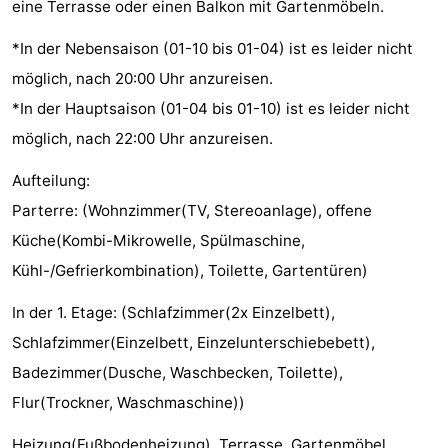
eine Terrasse oder einen Balkon mit Gartenmöbeln.
Sehen
*In der Nebensaison (01-10 bis 01-04) ist es leider nicht
&
-
möglich, nach 20:00 Uhr anzureisen.
*In der Hauptsaison (01-04 bis 01-10) ist es leider nicht
tun
Museen
-
möglich, nach 22:00 Uhr anzureisen.
Denkmäler
-
Aufteilung:
Aussichtspunkte
Attraktionen
Parterre: (Wohnzimmer(TV, Stereoanlage), offene
Küche(Kombi-Mikrowelle, Spülmaschine,
-
Kühl-/Gefrierkombination), Toilette, Gartentüren)
Spielplätze
-
In der 1. Etage: (Schlafzimmer(2x Einzelbett),
Minigolfplätze
Dörfer
Schlafzimmer(Einzelbett, Einzelunterschiebebett),
Badezimmer(Dusche, Waschbecken, Toilette),
&
Natur
Flur(Trockner, Waschmaschine))
Städte
Sport
Heizung(Fußbodenheizung), Terrasse, Gartenmöbel,