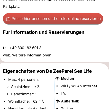
Parkplatz
-
Schwimmbader
-
Preise hier ansehen
und direkt online reservieren
Radfahren
-
Fur Information und Reservierungen
Wandern
-
tel. +49 800 182 601 3
Reiten
-
web.
Weitere Informationen
Golfplatze
-
Eigenschaften von De ZeeParel Sea Life
Surfen
-
Medien
Max. 4 personen.
Sportangeln
Blumen
WiFi / WLAN Internet.
Schlafzimmer: 2.
TV.
Badezimmer: 1.
Essen
Wohnfläche: ±62 m².
Außerhalb
und
Veranstaltungen
Haustiere nicht erlaubt.
Garten.