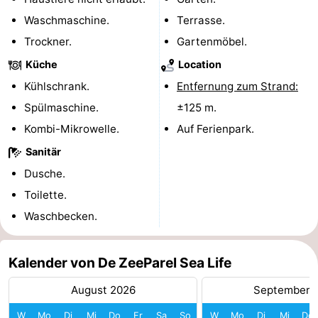
Waschmaschine.
Terrasse.
trinken
Praktisch
Trockner.
Gartenmöbel.
Forum
Küche
Location
Route
Kühlschrank.
Entfernung zum Strand:
Spülmaschine.
±125 m.
-
Kombi-Mikrowelle.
Auf Ferienpark.
Parken
Reisebuchshop
Sanitär
Dusche.
Medizin
Toilette.
Adressen
Region
Waschbecken.
Nordholland
Kalender von De ZeeParel Sea Life
-
August 2026
September 
Natur
-
W
Mo
Di
Mi
Do
Fr
Sa
So
W
Mo
Di
Mi
Do