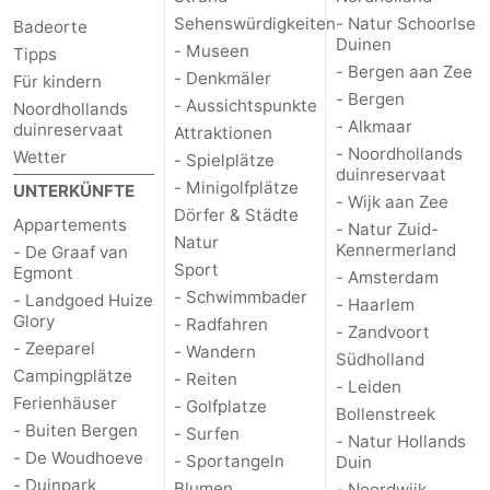
Sehenswürdigkeiten
- Natur Schoorlse
Badeorte
Duinen
- Museen
Tipps
- Bergen aan Zee
- Denkmäler
Für kindern
- Bergen
- Aussichtspunkte
Noordhollands
- Alkmaar
duinreservaat
Attraktionen
- Noordhollands
Wetter
- Spielplätze
duinreservaat
- Minigolfplätze
UNTERKÜNFTE
- Wijk aan Zee
Dörfer & Städte
Appartements
- Natur Zuid-
Natur
Kennermerland
- De Graaf van
Sport
Egmont
- Amsterdam
- Schwimmbader
- Landgoed Huize
- Haarlem
Glory
- Radfahren
- Zandvoort
- Zeeparel
- Wandern
Südholland
Campingplätze
- Reiten
- Leiden
Ferienhäuser
- Golfplatze
Bollenstreek
- Buiten Bergen
- Surfen
- Natur Hollands
- De Woudhoeve
- Sportangeln
Duin
- Duinpark
Blumen
- Noordwijk