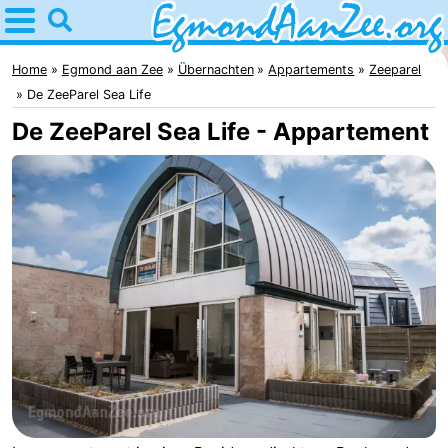
Home
Egmond
Home
Egmond aan Zee
Übernachten
Appartements
Zeeparel
De ZeeParel Sea Life
aan
Tipps
De ZeeParel Sea Life - Appartement
Zee
Für
kindern
Noordhollands
duinreservaat
Übernachten
Appartements
-
De
-
Graaf
Landgoed
-