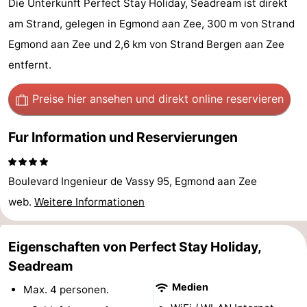
Die Unterkunft Perfect Stay Holiday, Seadream ist direkt
van
Huize
Zeeparel
Campingplätze
am Strand, gelegen in Egmond aan Zee, 300 m von Strand
Egmond aan Zee und 2,6 km von Strand Bergen aan Zee
Egmont
Glory
Ferienhäuser
entfernt.
-
Preise hier ansehen
und direkt online reservieren
Buiten
-
Fur Information und Reservierungen
Bergen
De
-
Woudhoeve
Duinpark
-
Boulevard Ingenieur de Vassy 95, Egmond aan Zee
web.
Weitere Informationen
Egmond
Kustpark
Hotels
Egmond
Zimmer
Eigenschaften von Perfect Stay Holiday,
aan
(mit
Lastminutes
Seadream
Medien
Max. 4 personen.
Zee
Frühstück)
Strand