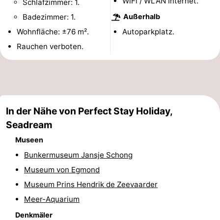
WiFi / WLAN Internet.
Schlafzimmer: 1.
Sehen
Badezimmer: 1.
Außerhalb
Wohnfläche: ±76 m².
Autoparkplatz.
&
-
Rauchen verboten.
tun
Museen
-
Denkmäler
-
Aussichtspunkte
Attraktionen
In der Nähe von Perfect Stay Holiday,
Seadream
-
Museen
Spielplätze
-
Bunkermuseum Jansje Schong
Minigolfplätze
Dörfer
Museum von Egmond
Museum Prins Hendrik de Zeevaarder
&
Natur
Meer-Aquarium
Städte
Sport
Denkmäler