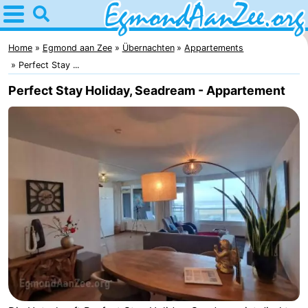
Home
Egmond
Home
Egmond aan Zee
Übernachten
Appartements
Perfect Stay ...
aan
Tipps
Perfect Stay Holiday, Seadream - Appartement
Zee
Für
kindern
Noordhollands
duinreservaat
Übernachten
Appartements
-
De
-
Graaf
Landgoed
-