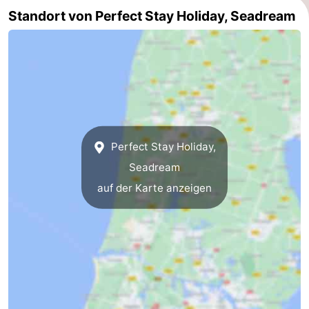
Standort von Perfect Stay Holiday, Seadream
Schoorlse
Bergen
-
Duinen
aan
Bergen
-
Zee
Alkmaar
-
Noordhollands
-
duinreservaat
Wijk
-
Perfect Stay Holiday,
Seadream
aan
Natur
-
auf der Karte anzeigen
Zee
Zuid-
Amsterdam
-
Kennermerland
Haarlem
-
Zandvoort
Südholland
-