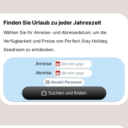
trinken
Praktisch
Forum
Finden Sie Urlaub zu jeder Jahreszeit
Wählen Sie Ihr Anreise- und Abreisedatum, um die
Route
Verfügbarkeit und Preise von
Perfect Stay Holiday,
-
Seadream
zu entdecken.
Parken
Reisebuchshop
Anreise
Abreise
Medizin
Adressen
Region
Suchen und finden
Nordholland
-
Natur
-