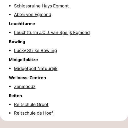
Schlossruine Huys Egmont
-
Abtei von Egmond
Schwimmbader
-
Leuchtturme
Leuchtturm J.C.J. van Speijk Egmond
Radfahren
-
Bowling
Wandern
-
Lucky Strike Bowling
Reiten
-
Minigolfplätze
Midgetgolf Natuurlijk
Golfplatze
-
Wellness-Zentren
Surfen
-
Zenmoodz
Reiten
Sportangeln
Blumen
Reitschule Groot
Essen
Reitschule de Hoef
und
Veranstaltungen