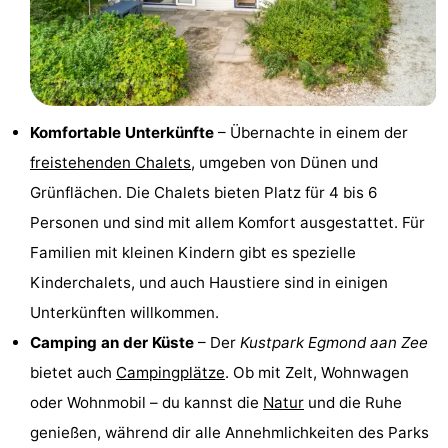
Sehen
&
-
tun
Museen
-
Komfortable Unterkünfte
– Übernachte in einem der
Denkmäler
-
freistehenden Chalets
, umgeben von Dünen und
Grünflächen. Die Chalets bieten Platz für 4 bis 6
Aussichtspunkte
Attraktionen
Personen und sind mit allem Komfort ausgestattet. Für
-
Familien mit kleinen Kindern gibt es spezielle
Kinderchalets, und auch Haustiere sind in einigen
Spielplätze
-
Unterkünften willkommen.
Minigolfplätze
Dörfer
Camping an der Küste
– Der
Kustpark Egmond aan Zee
bietet auch
Campingplätze
. Ob mit Zelt, Wohnwagen
&
Natur
oder Wohnmobil – du kannst die
Natur
und die Ruhe
Städte
Sport
genießen, während dir alle Annehmlichkeiten des Parks