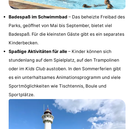
trinken
Praktisch
Badespaß im Schwimmbad
– Das beheizte Freibad des
Forum
Parks, geöffnet von Mai bis September, bietet viel
Badespaß. Für die kleinsten Gäste gibt es ein separates
Route
Kinderbecken.
-
Spaßige Aktivitäten für alle
– Kinder können sich
stundenlang auf dem Spielplatz, auf den Trampolinen
Parken
Reisebuchshop
oder im
Kids Club
austoben. In den Sommerferien gibt
Medizin
es ein unterhaltsames Animationsprogramm und viele
Sportmöglichkeiten wie Tischtennis, Boule und
Adressen
Region
Sportplätze.
Nordholland
-
Natur
-