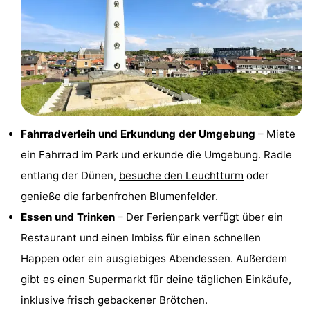
Schoorlse
Bergen
-
Duinen
aan
Bergen
-
Zee
Alkmaar
-
Noordhollands
-
Fahrradverleih und Erkundung der Umgebung
– Miete
duinreservaat
Wijk
-
ein Fahrrad im Park und erkunde die Umgebung. Radle
entlang der Dünen,
besuche den Leuchtturm
oder
aan
Natur
-
genieße die farbenfrohen Blumenfelder.
Zee
Zuid-
Amsterdam
-
Essen und Trinken
– Der Ferienpark verfügt über ein
Restaurant und einen Imbiss für einen schnellen
Kennermerland
Haarlem
-
Happen oder ein ausgiebiges Abendessen. Außerdem
Zandvoort
Südholland
gibt es einen Supermarkt für deine täglichen Einkäufe,
inklusive frisch gebackener Brötchen.
-