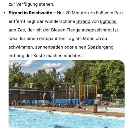
zur Verfügung stehen.
-
Strand in Reichweite
– Nur 20 Minuten zu Fuß vom Park
Schwimmbader
-
entfernt liegt der wunderschöne
Strand
von
Egmond
aan Zee
, der mit der Blauen Flagge ausgezeichnet ist.
Radfahren
-
Ideal für einen entspannten Tag am Meer, ob du
Wandern
-
schwimmen, sonnenbaden oder einen Spaziergang
entlang der Küste machen möchtest.
Reiten
-
Golfplatze
-
Surfen
-
Sportangeln
Blumen
Essen
und
Veranstaltungen