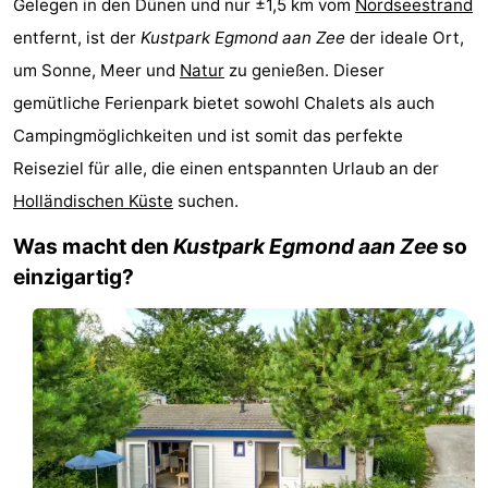
Gelegen in den Dünen und nur ±1,5 km vom
Nordseestrand
van
Huize
Zeeparel
Campingplätze
entfernt, ist der
Kustpark Egmond aan Zee
der ideale Ort,
um Sonne, Meer und
Natur
zu genießen. Dieser
Egmont
Glory
Ferienhäuser
gemütliche Ferienpark bietet sowohl Chalets als auch
-
Campingmöglichkeiten und ist somit das perfekte
Reiseziel für alle, die einen entspannten Urlaub an der
Buiten
-
Holländischen Küste
suchen.
Bergen
De
-
Was macht den
Kustpark Egmond aan Zee
so
Woudhoeve
Duinpark
-
einzigartig?
Egmond
Kustpark
Hotels
Egmond
Zimmer
aan
(mit
Lastminutes
Zee
Frühstück)
Strand