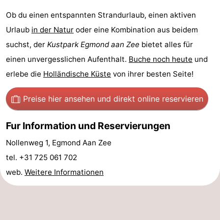
Ob du einen entspannten Strandurlaub, einen aktiven
Leiden
Bollenstreek
Urlaub
in der Natur
oder eine Kombination aus beidem
-
suchst, der
Kustpark Egmond aan Zee
bietet alles für
einen unvergesslichen Aufenthalt.
Buche noch heute
und
Natur
-
erlebe die
Holländische Küste
von ihrer besten Seite!
Hollands
Noordwijk
-
Preise hier ansehen
und direkt online reservieren
Duin
Katwijk
-
Fur Information und Reservierungen
Scheveningen
-
Nollenweg 1, Egmond Aan Zee
Den
-
tel. +31 725 061 702
Haag
Rotterdam
-
web.
Weitere Informationen
Rockanje
Wetter
Kontakt