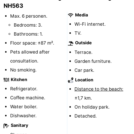
NH563
-
Media
Max. 6 personen.
Swimming
-
Wi-Fi internet.
Bedrooms: 3.
TV.
Bathrooms: 1.
pools
Cycling
-
Floor space: ±87 m².
Outside
Hiking
-
Pets allowed after
Terrace.
consultation.
Garden furniture.
Horse
-
No smoking.
Car park.
riding
Golf
-
Kitchen
Location
Refrigerator.
Distance to the beach:
courses
Surfing
-
Coffee machine.
±1,7 km.
Sportfishing
Food
Water boiler.
On holiday park.
Dishwasher.
Detached.
&
Events
Sanitary
Beverages
Practical