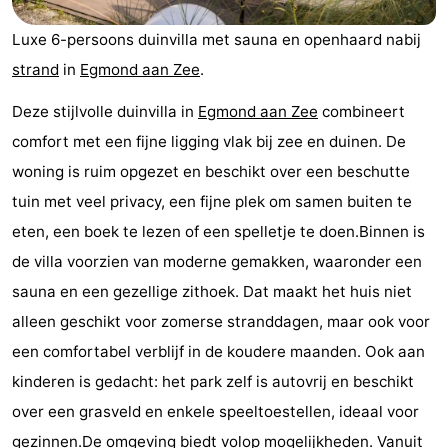
van
Huize
Zeeparel
Bed
Luxe 6-persoons duinvilla met sauna en openhaard nabij
Egmont
Glory
(and
Campsites
strand
in
Egmond aan Zee
.
Deze stijlvolle duinvilla in
Egmond aan Zee
combineert
breakfasts)
Cottages
comfort met een fijne ligging vlak bij zee en duinen. De
-
woning is ruim opgezet en beschikt over een beschutte
tuin met veel privacy, een fijne plek om samen buiten te
Buiten
-
eten, een boek te lezen of een spelletje te doen.Binnen is
Bergen
De
-
de villa voorzien van moderne gemakken, waaronder een
sauna en een gezellige zithoek. Dat maakt het huis niet
Woudhoeve
Duinpark
-
alleen geschikt voor zomerse stranddagen, maar ook voor
Egmond
Kustpark
Hotels
een comfortabel verblijf in de koudere maanden. Ook aan
kinderen is gedacht: het park zelf is autovrij en beschikt
Egmond
Lastminutes
over een grasveld en enkele speeltoestellen, ideaal voor
aan
Beach
gezinnen.De omgeving biedt volop mogelijkheden. Vanuit