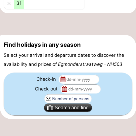
31
36
Zee
Alkmaar
-
Noordhollands
-
duinreservaat
Wijk
-
Find holidays in any season
aan
Nature
-
Select your arrival and departure dates to discover the
availability and prices of
Egmonderstraatweg - NH563
.
Zee
Zuid-
Amsterdam
-
Kennermerland
Haarlem
-
Check-in
Check-out
Zandvoort
South
Holland
-
Search and find
Leiden
Bollenstreek
-