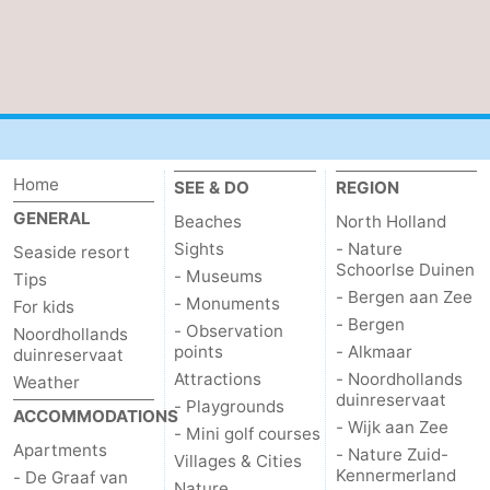
Home
SEE & DO
REGION
GENERAL
Beaches
North Holland
Sights
- Nature
Seaside resort
Schoorlse Duinen
- Museums
Tips
- Bergen aan Zee
- Monuments
For kids
- Bergen
- Observation
Noordhollands
points
- Alkmaar
duinreservaat
Attractions
- Noordhollands
Weather
duinreservaat
- Playgrounds
ACCOMMODATIONS
- Wijk aan Zee
- Mini golf courses
Apartments
- Nature Zuid-
Villages & Cities
Kennermerland
- De Graaf van
Nature