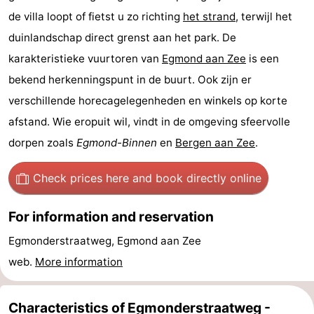
de villa loopt of fietst u zo richting
het strand
, terwijl het
Zee
See
duinlandschap direct grenst aan het park. De
&
-
karakteristieke vuurtoren van
Egmond aan Zee
is een
bekend herkenningspunt in de buurt. Ook zijn er
do
Museums
-
verschillende horecagelegenheden en winkels op korte
Monuments
-
afstand. Wie eropuit wil, vindt in de omgeving sfeervolle
dorpen zoals
Egmond-Binnen
en
Bergen aan Zee
.
Observation
Attractions
points
-
Check prices here
and book directly online
Playgrounds
-
For information and reservation
Mini
Villages
Egmonderstraatweg, Egmond aan Zee
web.
More information
golf
&
Nature
courses
Cities
Sports
Characteristics of Egmonderstraatweg -