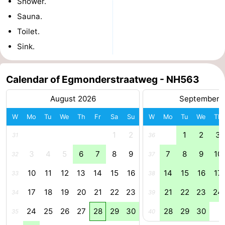
Shower.
Forum
Sauna.
Toilet.
Route
Sink.
-
Calendar of Egmonderstraatweg - NH563
Parking
Medical
August 2026
September 
addresses
Region
W
Mo
Tu
We
Th
Fr
Sa
Su
W
Mo
Tu
We
Th
North
1
2
1
2
3
31
36
Holland
-
3
4
5
6
7
8
9
7
8
9
10
32
37
10
11
12
13
14
15
16
14
15
16
17
Nature
-
33
38
17
18
19
20
21
22
23
21
22
23
24
34
39
Schoorlse
Bergen
-
24
25
26
27
28
29
30
28
29
30
35
40
Duinen
aan
Bergen
-