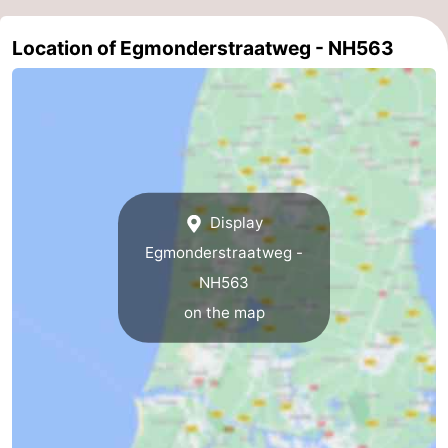
Nature
-
Location of Egmonderstraatweg - NH563
Hollands
Noordwijk
-
Duin
Katwijk
-
Scheveningen
-
The
-
Display
Egmonderstraatweg -
Hague
Rotterdam
-
NH563
Rockanje
Weather
on the map
Contact
us